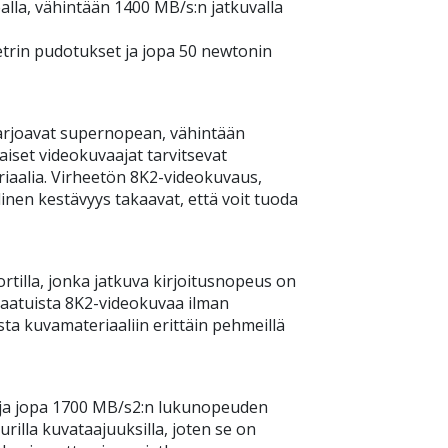
la, vähintään 1400 MB/s:n jatkuvalla
etrin pudotukset ja jopa 50 newtonin
arjoavat supernopean, vähintään
iset videokuvaajat tarvitsevat
iaalia. Virheetön 8K2-videokuvaus,
nen kestävyys takaavat, että voit tuoda
illa, jonka jatkuva kirjoitusnopeus on
laatuista 8K2-videokuvaa ilman
ta kuvamateriaaliin erittäin pehmeillä
 ja jopa 1700 MB/s2:n lukunopeuden
rilla kuvataajuuksilla, joten se on