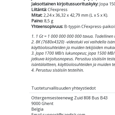
Jaksottainen kirjoitussuorituskyky:
Jopa 15
Liitäntä:
CFexpress
Mitat:
2,24 x 36,32 x 42,79 mm (L x S x K).
Paino:
8,5 g
Yhteensopivuus:
B-tyypin CFexpress-paikoil
1. 1 Gt = 1 000 000 000 000 tavua. Todellinen 
2. 8K (7680x4320) -videotuki voi vaihdella isän
käyttöolosuhteiden ja muiden tekijöiden muk
3. Jopa 1700 MB/s lukunopeus; jopa 1500 MB/
jatkuva kirjoitusnopeus. Perustuu sisäisiin test
isäntälaitteen, käyttöolosuhteiden ja muiden 
4. Perustuu sisäisiin testeihin.
Tuoteturvallisuuden yhteystiedot
Ottergemsesteenewg Zuid 808 Bus B43
9000 Ghent
Belgia
Email support@sandisk.com