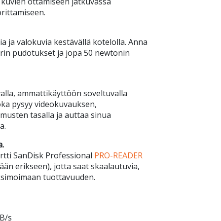
n kuvien ottamiseen jatkuvassa
orittamiseen.
ja valokuvia kestävällä kotelolla. Anna
trin pudotukset ja jopa 50 newtonin
valla, ammattikäyttöön soveltuvalla
 joka pysyy videokuvauksen,
musten tasalla ja auttaa sinua
a.
.
tti SanDisk Professional
PRO-READER
dään erikseen), jotta saat skaalautuvia,
aksimoimaan tuottavuuden.
B/s