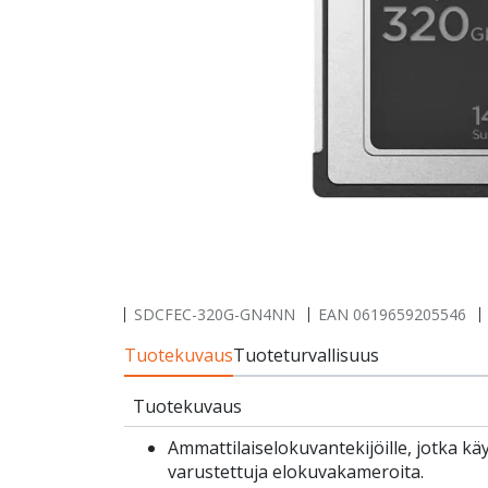
SDCFEC-320G-GN4NN
EAN
0619659205546
Tuotekuvaus
Tuoteturvallisuus
Tuotekuvaus
Ammattilaiselokuvantekijöille, jotka kä
varustettuja elokuvakameroita.