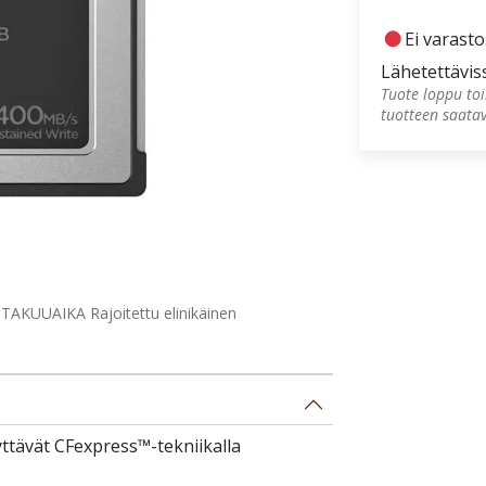
fiber_manual_record
Ei varast
Lähetettävis
Tuote loppu toi
tuotteen saata
TAKUUAIKA Rajoitettu elinikäinen
yttävät CFexpress™-tekniikalla