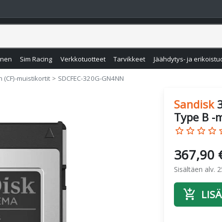
inen
Sim Racing
Verkkotuotteet
Tarvikkeet
Jäähdytys- ja erikoistu
 (CF)-muistikortit
SDCFEC-320G-GN4NN
Sandisk
Type B -
star_border
star_border
star_border
star_border
star
367,90 
Sisältäen alv. 
add_shopping_cart
LISÄ