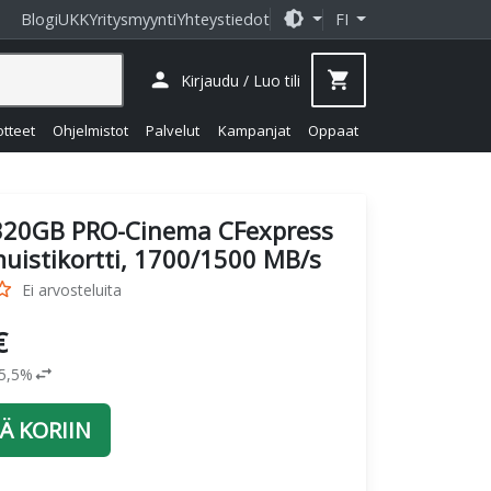
brightness_medium
Blogi
UKK
Yritysmyynti
Yhteystiedot
FI
person
shopping_cart
Kirjaudu / Luo tili
otteet
Ohjelmistot
Palvelut
Kampanjat
Oppaat
320GB PRO-Cinema CFexpress
muistikortti, 1700/1500 MB/s
_border
Ei arvosteluita
€
swap_horiz
25,5%
Ä KORIIN