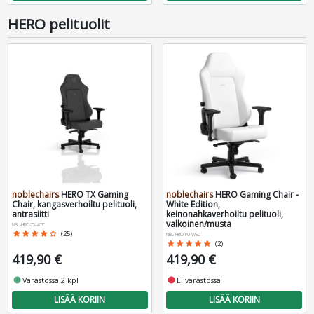
HERO pelituolit
noblechairs
HERO TX Gaming
noblechairs
HERO Gaming Chair -
Chair, kangasverhoiltu pelituoli,
White Edition,
antrasiitti
keinonahkaverhoiltu pelituoli,
valkoinen/musta
NBL-HRO-TX-ATC
star
star
star
star
star_border
(25)
NBL-HRO-PU-WED
star
star
star
star
star
(2)
419,90 €
419,90 €
fiber_manual_record
Varastossa 2 kpl
fiber_manual_record
Ei varastossa
LISÄÄ KORIIN
LISÄÄ KORIIN