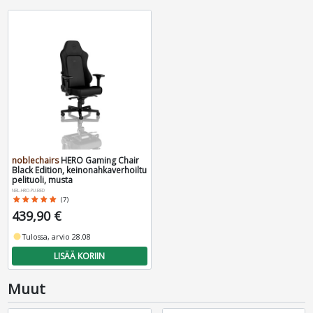
noblechairs
HERO Gaming Chair
Black Edition, keinonahkaverhoiltu
pelituoli, musta
NBL-HRO-PU-BED
star
star
star
star
star
(7)
439,90 €
fiber_manual_record
Tulossa, arvio 28.08
LISÄÄ KORIIN
Muut