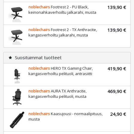
noblechairs
Footrest 2 - PU Black,
139,90 €
keinonahkaverhoiltu jalkarahi, musta
noblechairs
Footrest 2 - TX Anthracite,
139,90 €
kangasverhoiltu jalkarahi, musta
Suosituimmat tuotteet
star
noblechairs
HERO TX Gaming Chair,
419,90 €
kangasverhoiltu pelituoli, antrasiitti
noblechairs
AURA TX Anthracite,
469,90 €
kangasverhoiltu pelituoli, musta
noblechairs
Kaasujousi - normaalipituus,
24,90 €
musta