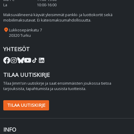
La
10:00-16:00
Maksuvälineenä käyvät yleisimmät pankki- ja luottokortit sekä
mobiilimaksutavat. Ei käteismaksumahdollisuutta.
place
Lukkosepänkatu 7
20320 Turku
YHTEISÖT
TILAA UUTISKIRJE
Tilaa Jimm’sin uutiskirje ja saat ensimmäisten joukossa tietoa
tarjouksista, tapahtumista ja uusista tuotteista.
TILAA UUTISKIRJE
INFO