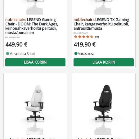
noblechairs
LEGEND Gaming
noblechairs
LEGEND TX Gaming
Chair - DOOM: The Dark Ages,
Chair, kangasverhoiltu pelituoli,
keinonahkaverhoiltu pelituoli,
antrasiitti/musta
musta/punainen
NBL-LGD-TX-ATC
star
star
star
star
star_half
(9)
NBL-LGD-PU-DDA
449,90 €
419,90 €
fiber_manual_record
Varastossa 3 kpl
fiber_manual_record
Varastossa
LISÄÄ KORIIN
LISÄÄ KORIIN