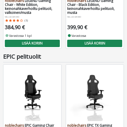
noblechairs
LEGEND Gaming
noblechairs
LEGEND Gaming
Chair - White Edition,
Chair - Black Edition,
keinonahkaverhoiltu pelituoli,
keinonahkaverhoiltu pelituoli,
valkoinen/musta
musta
NBL-LGD-GER-WED
NBL-LGD-GER-BED
star
star
star
star
star_border
(1)
384,90 €
399,90 €
fiber_manual_record
Varastossa 1 kpl
fiber_manual_record
Varastossa
LISÄÄ KORIIN
LISÄÄ KORIIN
EPIC pelituolit
noblechairs
EPIC Gaming Chair
noblechairs
EPIC TX Gaming