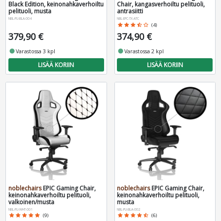
Black Edition, keinonahkaverhoiltu
Chair, kangasverhoiltu pelituoli,
pelituoli, musta
antrasiitti
NBL-PU-BLA-004
NBL-EPC-TX-ATC
star
star
star
star_half
star_border
(4)
379,90 €
374,90 €
fiber_manual_record
Varastossa 3 kpl
fiber_manual_record
Varastossa 2 kpl
LISÄÄ KORIIN
LISÄÄ KORIIN
noblechairs
EPIC Gaming Chair,
noblechairs
EPIC Gaming Chair,
keinonahkaverhoiltu pelituoli,
keinonahkaverhoiltu pelituoli,
valkoinen/musta
musta
NBL-PU-WHT-001
NBL-PU-BLA-002
star
star
star
star
star
(9)
star
star
star
star
star_half
(6)