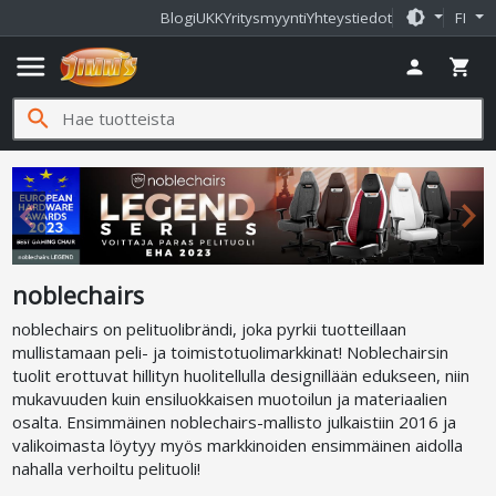
brightness_medium
Blogi
UKK
Yritysmyynti
Yhteystiedot
FI
menu
person
shopping_cart
search
noblechairs
noblechairs on pelituolibrändi, joka pyrkii tuotteillaan
mullistamaan peli- ja toimistotuolimarkkinat! Noblechairsin
tuolit erottuvat hillityn huolitellulla designillään edukseen, niin
mukavuuden kuin ensiluokkaisen muotoilun ja materiaalien
osalta. Ensimmäinen noblechairs-mallisto julkaistiin 2016 ja
valikoimasta löytyy myös markkinoiden ensimmäinen aidolla
nahalla verhoiltu pelituoli!