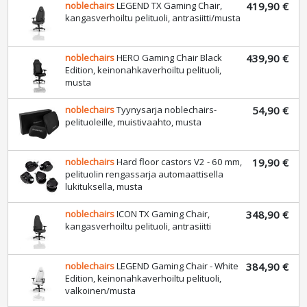
noblechairs
LEGEND TX Gaming Chair,
419,90 €
kangasverhoiltu pelituoli, antrasiitti/musta
noblechairs
HERO Gaming Chair Black
439,90 €
Edition, keinonahkaverhoiltu pelituoli,
musta
noblechairs
Tyynysarja noblechairs-
54,90 €
pelituoleille, muistivaahto, musta
noblechairs
Hard floor castors V2 - 60 mm,
19,90 €
pelituolin rengassarja automaattisella
lukituksella, musta
noblechairs
ICON TX Gaming Chair,
348,90 €
kangasverhoiltu pelituoli, antrasiitti
noblechairs
LEGEND Gaming Chair - White
384,90 €
Edition, keinonahkaverhoiltu pelituoli,
valkoinen/musta