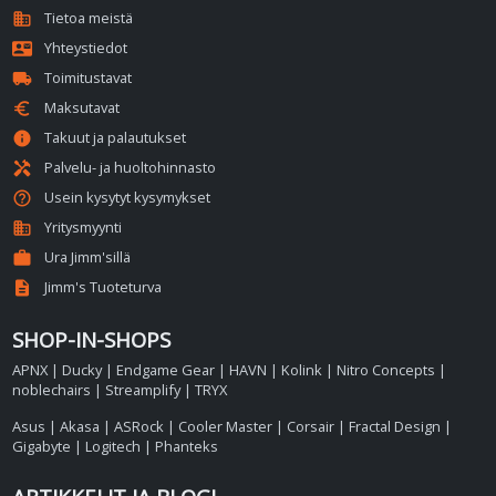
domain
Tietoa meistä
contact_mail
Yhteystiedot
local_shipping
Toimitustavat
euro
Maksutavat
info
Takuut ja palautukset
handyman
Palvelu- ja huoltohinnasto
help_outline
Usein kysytyt kysymykset
business
Yritysmyynti
work
Ura Jimm'sillä
description
Jimm's Tuoteturva
SHOP-IN-SHOPS
APNX
|
Ducky
|
Endgame Gear
|
HAVN
|
Kolink
|
Nitro Concepts
|
noblechairs
|
Streamplify
|
TRYX
Asus
|
Akasa
|
ASRock
|
Cooler Master
|
Corsair
|
Fractal Design
|
Gigabyte
|
Logitech
|
Phanteks