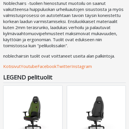
Noblechairs -tuolien hienostunut muotoilu on saanut
vaikutteensa huippuluokan urheiluautojen sisustoista ja myös
valmistusprosessi on autotehtaan tavoin täysin koneistettu
korkean laadun varmistamiseksi. Ensiluokkaiset materiaalit
kuten 2mm teräsrunko, laadukas verhoilu ja palautuvat
kylmävaahtomuovipehmusteet maksimoivat mukavuuden,
käyttöiän ja ergonomian. Tuolit ovat edukseen niin
toimistoissa kuin "peliluolissakin".
noblechairsin tuolit ovat voittaneet useita alan palkintoja.
Kotisivut
Youtube
Facebook
Twitter
Instagram
LEGEND pelituolit