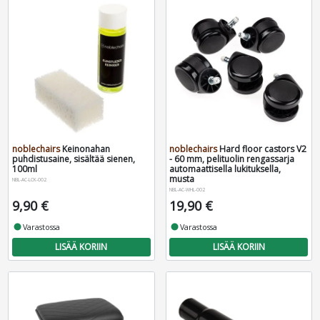
noblechairs
Keinonahan
noblechairs
Hard floor castors V2
puhdistusaine, sisältää sienen,
- 60 mm, pelituolin rengassarja
100ml
automaattisella lukituksella,
musta
NBL-AC-LCK-002
NBL-AC-WHL-002
9,90 €
19,90 €
fiber_manual_record
Varastossa
fiber_manual_record
Varastossa
LISÄÄ KORIIN
LISÄÄ KORIIN