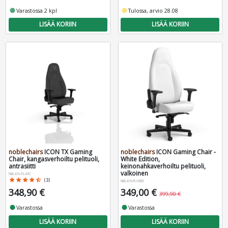
fiber_manual_record
Varastossa 2 kpl
fiber_manual_record
Tulossa, arvio 28.08
LISÄÄ KORIIN
LISÄÄ KORIIN
noblechairs
ICON TX Gaming
noblechairs
ICON Gaming Chair -
Chair, kangasverhoiltu pelituoli,
White Edition,
antrasiitti
keinonahkaverhoiltu pelituoli,
valkoinen
NBL-ICN-TX-ATC
star
star
star
star
star_half
(3)
NBL-ICN-PU-WED
348,90 €
349,00 €
399,90 €
fiber_manual_record
Varastossa
fiber_manual_record
Varastossa
LISÄÄ KORIIN
LISÄÄ KORIIN