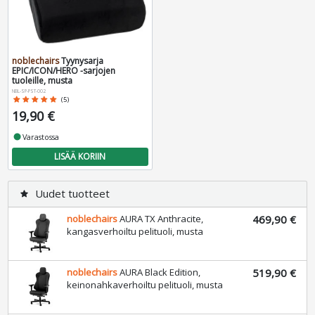
noblechairs
Tyynysarja
EPIC/ICON/HERO -sarjojen
tuoleille, musta
NBL-SP-PST-002
star
star
star
star
star
(5)
19,90 €
fiber_manual_record
Varastossa
LISÄÄ KORIIN
Uudet tuotteet
star
noblechairs
AURA TX Anthracite,
469,90 €
kangasverhoiltu pelituoli, musta
noblechairs
AURA Black Edition,
519,90 €
keinonahkaverhoiltu pelituoli, musta