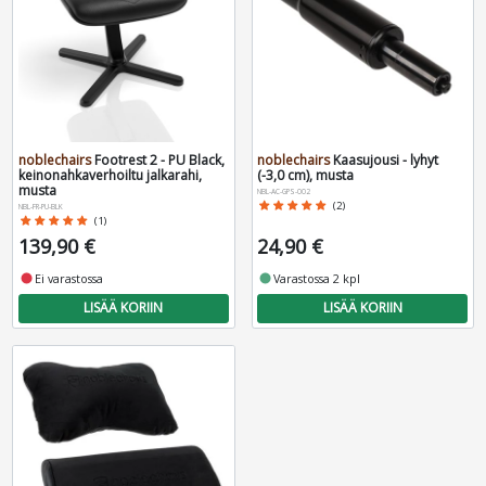
noblechairs
Footrest 2 - PU Black,
noblechairs
Kaasujousi - lyhyt
keinonahkaverhoiltu jalkarahi,
(-3,0 cm), musta
musta
NBL-AC-GPS-002
star
star
star
star
star
(2)
NBL-FR-PU-BLK
star
star
star
star
star
(1)
139,90 €
24,90 €
fiber_manual_record
Ei varastossa
fiber_manual_record
Varastossa 2 kpl
LISÄÄ KORIIN
LISÄÄ KORIIN