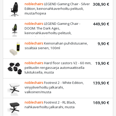
noblechairs
LEGEND Gaming Chair - Silver
308,90 €
Edition, keinonahkaverhoiltu pelituoli,
musta/hopea
noblechairs
LEGEND Gaming Chair -
449,90 €
DOOM: The Dark Ages,
keinonahkaverhoiltu pelituoli,
musta/punainen
noblechairs
Keinonahan puhdistusaine,
9,90 €
sisältää sienen, 100ml
noblechairs
Hard floor castors V2 - 60 mm,
19,90 €
pelituolin rengassarja automaattisella
lukituksella, musta
noblechairs
Footrest 2 - White Edition,
139,90 €
vinyyliverhoiltu jalkarahi,
valkoinen/musta
noblechairs
Footrest 2 - RL Black,
169,90 €
nahkaverhoiltu jalkarahi, musta