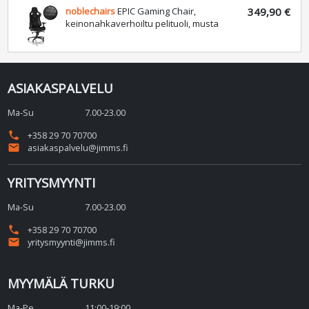
noblechairs
EPIC Gaming Chair,
349,90 €
keinonahkaverhoiltu pelituoli, musta
ASIAKASPALVELU
Ma-Su
7.00-23.00
phone
+358 29 70 70700
email
asiakaspalvelu@jimms.fi
YRITYSMYYNTI
Ma-Su
7.00-23.00
phone
+358 29 70 70700
email
yritysmyynti@jimms.fi
MYYMÄLÄ TURKU
Ma-Pe
11:00-19:00