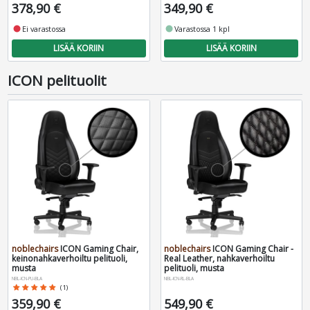
378,90 €
349,90 €
fiber_manual_record
Ei varastossa
fiber_manual_record
Varastossa 1 kpl
LISÄÄ KORIIN
LISÄÄ KORIIN
ICON pelituolit
noblechairs
ICON Gaming Chair,
noblechairs
ICON Gaming Chair -
keinonahkaverhoiltu pelituoli,
Real Leather, nahkaverhoiltu
musta
pelituoli, musta
NBL-ICN-PU-BLA
NBL-ICN-RL-BLA
star
star
star
star
star
(1)
359,90 €
549,90 €