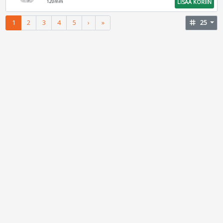
LISÄÄ KORIIN
120mm
1
2
3
4
5
›
»
tag
25