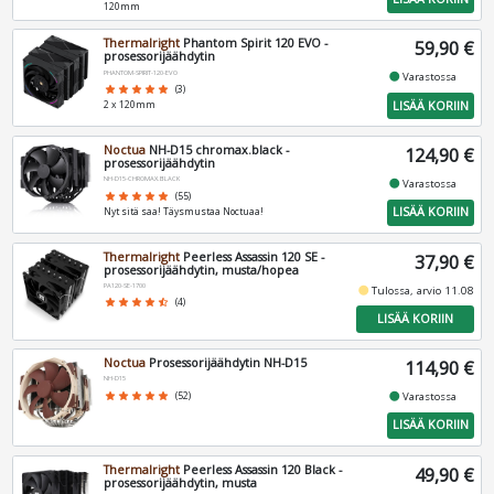
120mm
Thermalright
Phantom Spirit 120 EVO -
59,90 €
prosessorijäähdytin
PHANTOM-SPIRIT-120-EVO
fiber_manual_record
Varastossa
star
star
star
star
star
(3)
LISÄÄ KORIIN
2 x 120mm
Noctua
NH-D15 chromax.black -
124,90 €
prosessorijäähdytin
NH-D15-CHROMAX.BLACK
fiber_manual_record
Varastossa
star
star
star
star
star
(55)
LISÄÄ KORIIN
Nyt sitä saa! Täysmustaa Noctuaa!
Thermalright
Peerless Assassin 120 SE -
37,90 €
prosessorijäähdytin, musta/hopea
PA120-SE-1700
fiber_manual_record
Tulossa, arvio 11.08
star
star
star
star
star_half
(4)
LISÄÄ KORIIN
Noctua
Prosessorijäähdytin NH-D15
114,90 €
NH-D15
fiber_manual_record
star
star
star
star
star
(52)
Varastossa
LISÄÄ KORIIN
Thermalright
Peerless Assassin 120 Black -
49,90 €
prosessorijäähdytin, musta