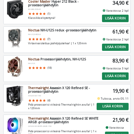
Cooler Master
Hyper 212 Black -
34,90 €
prosessorijäähdytin
RR-S4KK-25SN-R1
fiber_manual_record
Varastossa 2 kpl
star
star
star
star
star
(1)
LISÄÄ KORIIN
Klassikko elvytettynä!
Noctua
NH-U12S redux -prosessorijäähdytin
61,90 €
NH-U12S-REDUX
fiber_manual_record
star
star
star
star
star_half
(7)
Varastossa 2 kpl
Virtaviivaistettua jäähdytystehoa! | 1 x 120mm
LISÄÄ KORIIN
Noctua
Prosessorijäähdytin, NH-U12S
83,90 €
NH-U12S
fiber_manual_record
star
star
star
star
star
(18)
Varastossa 3 kpl
LISÄÄ KORIIN
Thermalright
Assassin X 120 Refined SE -
19,90 €
prosessorijäähdytin
AX120-R-SE-1700
fiber_manual_record
Tulossa, arvio 05.11
star
star
star
star
star
(4)
Pidä prosessorisi viileänä Thermalrightin avulla! | 1
LISÄÄ KORIIN
x 120mm
Thermalright
Assassin X 120 Refined SE WHITE
21,90 €
ARGB -prosessorijäähdytin
AX120-R-SE-WHITE-ARGB-1700
fiber_manual_record
Varastossa
Pidä prosessorisi viileänä Thermalrightin avulla! | 1 x