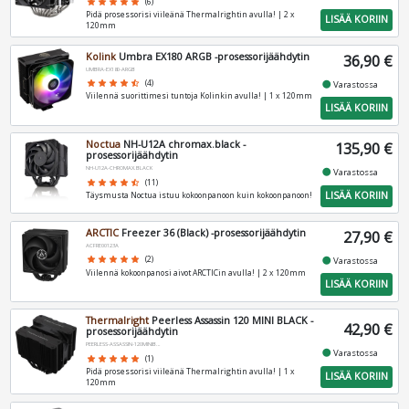
star
star
star
star
star
(6)
Pidä prosessorisi viileänä Thermalrightin avulla! | 2 x
LISÄÄ KORIIN
120mm
Kolink
Umbra EX180 ARGB -prosessorijäähdytin
36,90 €
UMBRA-EX180-ARGB
fiber_manual_record
star
star
star
star
star_half
(4)
Varastossa
Viilennä suorittimesi tuntoja Kolinkin avulla! | 1 x 120mm
LISÄÄ KORIIN
Noctua
NH-U12A chromax.black -
135,90 €
prosessorijäähdytin
NH-U12A-CHROMAX.BLACK
fiber_manual_record
Varastossa
star
star
star
star
star_half
(11)
LISÄÄ KORIIN
Täysmusta Noctua istuu kokoonpanoon kuin kokoonpanoon!
ARCTIC
Freezer 36 (Black) -prosessorijäähdytin
27,90 €
ACFRE00123A
fiber_manual_record
star
star
star
star
star
(2)
Varastossa
Viilennä kokoonpanosi aivot ARCTICin avulla! | 2 x 120mm
LISÄÄ KORIIN
Thermalright
Peerless Assassin 120 MINI BLACK -
42,90 €
prosessorijäähdytin
PEERLESS-ASSASSIN-120MINIBLACK
fiber_manual_record
Varastossa
star
star
star
star
star
(1)
Pidä prosessorisi viileänä Thermalrightin avulla! | 1 x
LISÄÄ KORIIN
120mm