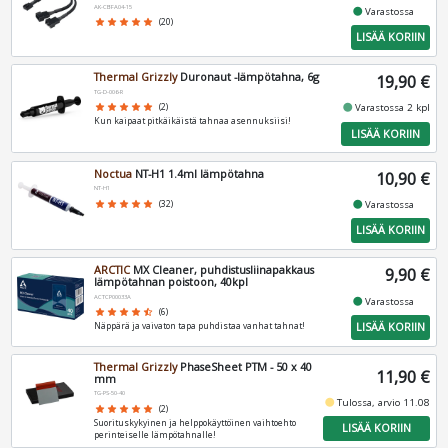
AK-CBFA04-15
fiber_manual_record
Varastossa
star
star
star
star
star
(20)
LISÄÄ KORIIN
Thermal Grizzly
Duronaut -lämpötahna, 6g
19,90 €
TG-D-006-R
fiber_manual_record
star
star
star
star
star
(2)
Varastossa 2 kpl
Kun kaipaat pitkäikäistä tahnaa asennuksiisi!
LISÄÄ KORIIN
Noctua
NT-H1 1.4ml lämpötahna
10,90 €
NT-H1
fiber_manual_record
star
star
star
star
star
(32)
Varastossa
LISÄÄ KORIIN
ARCTIC
MX Cleaner, puhdistusliinapakkaus
9,90 €
lämpötahnan poistoon, 40kpl
ACTCP00033A
fiber_manual_record
Varastossa
star
star
star
star
star_half
(6)
LISÄÄ KORIIN
Näppärä ja vaivaton tapa puhdistaa vanhat tahnat!
Thermal Grizzly
PhaseSheet PTM - 50 x 40
11,90 €
mm
TG-PS-50-40
fiber_manual_record
Tulossa, arvio 11.08
star
star
star
star
star
(2)
Suorituskykyinen ja helppokäyttöinen vaihtoehto
LISÄÄ KORIIN
perinteiselle lämpötahnalle!