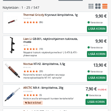
apps
grid_view
table_rows
Näytetään
:
1 - 25 / 547
Thermal Grizzly
Kryonaut lämpötahna, 1g
9,90 €
TG-K-001-RS
fiber_manual_record
star
star
star
star
star
(86)
Varastossa
LISÄÄ KORIIN
Lian Li
GB-001, näytönohjaimen tukirauta,
9,90 €
musta
GB-001
fiber_manual_record
Varastossa
star
star
star
star
star_half
(19)
Näppärä lisätuki näytönohjaimellesi! | E-ATX & ATX -
LISÄÄ KORIIN
yhteensopiva
Noctua
NT-H2 -lämpötahna, 3,5g
13,90 €
NT-H2-3.5G
fiber_manual_record
star
star
star
star
star
(30)
Varastossa
Paranneltu toisen sukupolven seuraaja
LISÄÄ KORIIN
menestyksekkäälle NT-H1 -tahnalle!
ARCTIC
MX-4 - lämpötahna, 20g
7,90 €
11,90 €
ACTCP00001B
fiber_manual_record
star
star
star
star
star
(5)
Varastossa
Arcticin avulla tahnapuoli kuntoon kertaheitolla!
LISÄÄ KORIIN
Back to School
local_offer