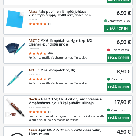
Akasa
Kaksipuolinen lämpöä johtava
6,90 €
kiinnittyvä teippi, 80x80 mm, valkoinen
AK-TT13-80
fiber_manual_record
Varastossa 4 kpl
star
star
star
star
star
(2)
LISÄÄ KORIIN
ARCTIC
MX-6 -lämpötahna, 4g + 6 kpl MX
6,90 €
Cleaner -puhdistusliinoja
ACTCP00084A
fiber_manual_record
Ei varastossa
star
star
star
star
star_half
(10)
LISÄÄ KORIIN
Arcticin tahnoilla viet hommat maaliin saakka!
ARCTIC
MX-6 -lämpötahna, 8g
8,90 €
ACTCP00081A
fiber_manual_record
star
star
star
star
star_half
(4)
Varastossa
Arcticin tahnoilla viet hommat maaliin saakka!
LISÄÄ KORIIN
Noctua
NT-H2 3.5g AM5 Edition, lämpötahna +
17,90 €
lämpötahnasuoja + 3 kpl puhdistusliinoja
NT-H2-3.5G-AM5-EDITION
fiber_manual_record
Varastossa
star
star
star
star
star
(2)
Ensiluokkainen tahna, käytännöllinen suoja AM5-kannoille
LISÄÄ KORIIN
ja puhdistusliinoja samassa paketissa!
Akasa
4-pin PWM -> 2x 4-pin PWM Y-haaroitin,
4,90 €
15cm, musta