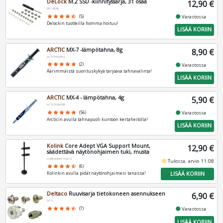
DeLock
M.2 SSD -kiinnityssarja, 31 osaa
12,90 €
DE-18288
fiber_manual_record
star
star
star
star
star_half
(5)
Varastossa
Delockin tuotteilla homma hoituu!
LISÄÄ KORIIN
ARCTIC
MX-7 -lämpötahna, 8g
8,90 €
ACTCP00091A
fiber_manual_record
star
star
star
star
star
(2)
Varastossa
Äärimmäistä suorituskykyä tarjoava tahnavalinta!
LISÄÄ KORIIN
ARCTIC
MX-4 - lämpötahna, 4g
5,90 €
ACTCP00002B
fiber_manual_record
star
star
star
star
star
(56)
Varastossa
Arcticin avulla tahnapuoli kuntoon kertaheitolla!
LISÄÄ KORIIN
Kolink
Core Adept VGA Support Mount,
12,90 €
säädettävä näytönohjaimen tuki, musta
COREADEPT-VGA-S
fiber_manual_record
Tulossa, arvio 11.08
star
star
star
star
star_half
(6)
LISÄÄ KORIIN
Kolinkin avulla pidät näytönohjaimesi tanassa!
Deltaco
Ruuvisarja tietokoneen asennukseen
6,90 €
SV-5
fiber_manual_record
star
star
star
star
star_half
(7)
Varastossa
LISÄÄ KORIIN