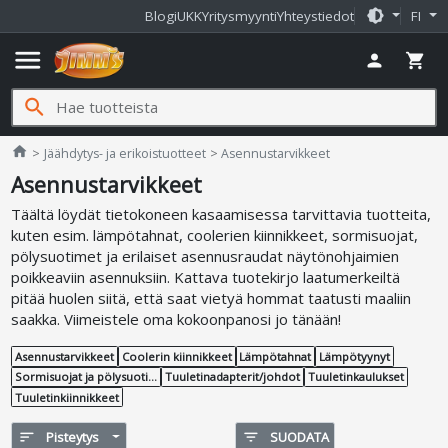
brightness_medium
Blogi
UKK
Yritysmyynti
Yhteystiedot
FI
menu
person
shopping_cart
search
Jimms.fi
home
Jäähdytys- ja erikoistuotteet
Asennustarvikkeet
Asennustarvikkeet
Täältä löydät tietokoneen kasaamisessa tarvittavia tuotteita,
kuten esim. lämpötahnat, coolerien kiinnikkeet, sormisuojat,
pölysuotimet ja erilaiset asennusraudat näytönohjaimien
poikkeaviin asennuksiin. Kattava tuotekirjo laatumerkeiltä
pitää huolen siitä, että saat vietyä hommat taatusti maaliin
saakka. Viimeistele oma kokoonpanosi jo tänään!
Asennustarvikkeet
Coolerin kiinnikkeet
Lämpötahnat
Lämpötyynyt
Sormisuojat ja pölysuotimet
Tuuletinadapterit/johdot
Tuuletinkaulukset
Tuuletinkiinnikkeet
sort
Pisteytys
filter_list
SUODATA