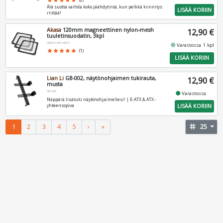
star
star
star
star
star
(2)
Älä suotta vaihda koko jäähdytintä, kun pelkkä kiinnitys
LISÄÄ KORIIN
riittää!
Akasa
120mm magneettinen nylon-mesh
12,90 €
tuuletinsuodatin, 3kpl
GRM12-M01-BKT3
fiber_manual_record
Varastossa 1 kpl
star
star
star
star
star
(1)
LISÄÄ KORIIN
Lian Li
GB-002, näytönohjaimen tukirauta,
12,90 €
musta
GB-002
fiber_manual_record
Varastossa
Näppärä lisätuki näytönohjaimellesi! | E-ATX & ATX -
LISÄÄ KORIIN
yhteensopiva
1
2
3
4
5
›
»
tag
25