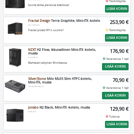
fiber_manual_record
Toimittajilla
Suurta tehoa pienessä kotelossa!
LISÄÄ KORIIN
Fractal Design
Terra Graphite, Mini-ITX -kotelo
253,90 €
FD-C-TER1N-01
fiber_manual_record
Toimittajilla
Fractal pistää SFF:n uusiksi!
LISÄÄ KORIIN
NZXT
H2 Flow, ikkunallinen Mini-ITX -kotelo,
176,90 €
musta
CI-H21FB-01
fiber_manual_record
Varastossa 1 kpl
Mahtavat näkymät. Minikoossa.
LISÄÄ KORIIN
SilverStone
Milo ML05 Slim HTPC-kotelo,
70,90 €
Mini-ITX, musta
SST-ML05B-USB-3.0
fiber_manual_record
Varastossa 1 kpl
LISÄÄ KORIIN
Jonsbo
N2 Black, Mini-ITX -kotelo, musta
129,90 €
N2-BLACK
fiber_manual_record
Tulossa
LISÄÄ KORIIN