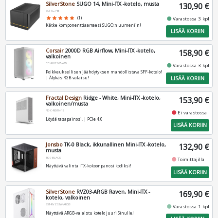
SilverStone
SUGO 14, Mini-ITX -kotelo, musta
130,90 €
SST-SG14B
fiber_manual_record
star
star
star
star
star
(1)
Varastossa 3 kpl
Kätke komponenttiaarteesi SUGO:n uumeniin!
LISÄÄ KORIIN
Corsair
2000D RGB Airflow, Mini-ITX -kotelo,
158,90 €
valkoinen
CC-9011247-WW
fiber_manual_record
Varastossa 3 kpl
Poikkeuksellisen jäähdytyksen mahdollistava SFF-kotelo!
LISÄÄ KORIIN
| Älykäs RGB-valaisu!
Fractal Design
Ridge - White, Mini-ITX -kotelo,
153,90 €
valkoinen/musta
FD-C-RID1N-12
fiber_manual_record
Ei varastossa
Löydä tasapainosi. | PCIe 4.0
LISÄÄ KORIIN
Jonsbo
TK-0 Black, ikkunallinen Mini-ITX -kotelo,
132,90 €
musta
TK-0-BLACK
fiber_manual_record
Toimittajilla
Näyttävä valinta ITX-kokoonpanosi kodiksi!
LISÄÄ KORIIN
SilverStone
RVZ03-ARGB Raven, Mini-ITX -
169,90 €
kotelo, valkoinen
SST-RVZ03W-ARGB
fiber_manual_record
Varastossa 1 kpl
Näyttävä ARGB-valaistu kotelo juuri Sinulle!