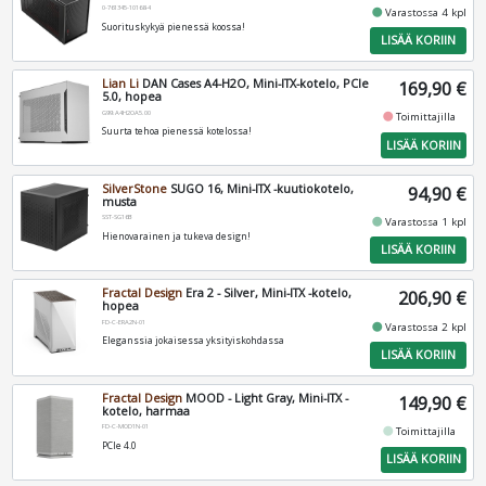
0-761345-10168-4
fiber_manual_record
Varastossa 4 kpl
Suorituskykyä pienessä koossa!
LISÄÄ KORIIN
Lian Li
DAN Cases A4-H2O, Mini-ITX-kotelo, PCIe
169,90 €
5.0, hopea
G99.A4H2OA5.00
fiber_manual_record
Toimittajilla
Suurta tehoa pienessä kotelossa!
LISÄÄ KORIIN
SilverStone
SUGO 16, Mini-ITX -kuutiokotelo,
94,90 €
musta
SST-SG16B
fiber_manual_record
Varastossa 1 kpl
Hienovarainen ja tukeva design!
LISÄÄ KORIIN
Fractal Design
Era 2 - Silver, Mini-ITX -kotelo,
206,90 €
hopea
FD-C-ERA2N-01
fiber_manual_record
Varastossa 2 kpl
Eleganssia jokaisessa yksityiskohdassa
LISÄÄ KORIIN
Fractal Design
MOOD - Light Gray, Mini-ITX -
149,90 €
kotelo, harmaa
FD-C-MOD1N-01
fiber_manual_record
Toimittajilla
PCIe 4.0
LISÄÄ KORIIN