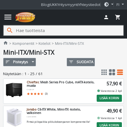
brightness_medium
Blogi
UKK
Yritysmyynti
Yhteystiedot
FI
menu
person
shopping_cart
search
Jimms.fi
home
Komponentit
Kotelot
Mini-ITX/Mini-STX
Mini-ITX/Mini-STX
sort
Pisteytys
filter_list
SUODATA
apps
grid_view
table_rows
Näytetään
:
1 - 25 / 61
Chieftec
Mesh Series Pro Cube, mATX-kotelo,
57,90 €
musta
CI-02B-OP
fiber_manual_record
Varastossa 2 kpl
star
star
star
star
star_half
(3)
LISÄÄ KORIIN
Jonsbo
C6-ITX White, Mini-ITX -kotelo,
49,90 €
valkoinen
C6-ITX-WHITE
fiber_manual_record
Varastossa 1 kpl
Pirteä piilopaikka pikkukokoonpanon komponenteille!
LISÄÄ KORIIN