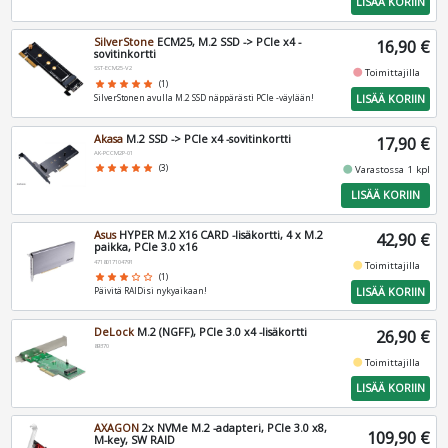
LISÄÄ KORIIN
SilverStone
ECM25, M.2 SSD -> PCIe x4 -
16,90 €
sovitinkortti
SST-ECM25-V2
fiber_manual_record
Toimittajilla
star
star
star
star
star
(1)
LISÄÄ KORIIN
SilverStonen avulla M.2 SSD näppärästi PCIe -väylään!
Akasa
M.2 SSD -> PCIe x4 -sovitinkortti
17,90 €
AK-PCCM2P-01
fiber_manual_record
star
star
star
star
star
(3)
Varastossa 1 kpl
LISÄÄ KORIIN
Asus
HYPER M.2 X16 CARD -lisäkortti, 4 x M.2
42,90 €
paikka, PCIe 3.0 x16
4718017104791
fiber_manual_record
Toimittajilla
star
star
star
star_border
star_border
(1)
LISÄÄ KORIIN
Päivitä RAIDisi nykyaikaan!
DeLock
M.2 (NGFF), PCIe 3.0 x4 -lisäkortti
26,90 €
89370
fiber_manual_record
Toimittajilla
LISÄÄ KORIIN
AXAGON
2x NVMe M.2 -adapteri, PCIe 3.0 x8,
109,90 €
M-key, SW RAID