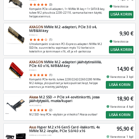
star
star
star
star
star
(3)
fiber_manual_record
Varastossa
Kompakti PCIe x4‑adapteri, 1× NVMe M‑key + 1× SATA B‑key,
tukee M.2 pituuksia 2230–22110, samanaikainen käyttö,
LISÄÄ KORIIN
helppo asennus.
AXAGON
NVMe M.2 -adapteri, PCIe 3.0 x4,
M/B&M-key
9,90 €
PCEM2-1U
star
star
star
star
star_border
(1)
fiber_manual_record
Varastossa
Ultrakompakti sisäinen PCI‑Express‑adapteri NVMe M.2
SSD:lle, suunniteltu sopimaan myös 1U‑korkeisiin
LISÄÄ KORIIN
koteloihin ja toimimaan x16, x8 ja x4 -paikoissa
AXAGON
NVMe M.2 -adapteri jäähdytinsiilillä,
PCIe 4.0 x16, M/B&M-key
14,90 €
PCEM2-S
star
star
star
star
star
(1)
fiber_manual_record
Varastossa 3 kpl
Kompakti PCIe‑kortti, tukee 2230/2242/2260/2280 NVMe
M.2‑kokoja, yksipuoliset ja kaksipuoliset levyt, helppo
LISÄÄ KORIIN
asennus ja mietitty jäähdytys
Akasa
M.2 SSD -> PCIe x4 -sovitinkortti, jossa
18,90 €
jäähdytyssiili, musta/kupari
AK-PCCM2P-02
fiber_manual_record
Varastossa 4 kpl
star
star
star
star
star
(2)
LISÄÄ KORIIN
M.2 SSD -levy PCIe -väylään ja viileäksi? Akasa auttaa!
Asus
Hyper M.2 x16 Gen5 Card -lisäkortti, 4x
95,90 €
NVMe M.2 -levylle, PCIe 5.0/4.0 x16
HYPER-M.2-X16-GEN5-CARD
fiber_manual_record
Varastossa 1 kpl