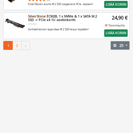
LISÄÄ KORIIN
SilverStonen avulla M.2 SSD näppärästi PCIe -väylään!
SilverStone
ECM28, 1 x NVMe & 1 x SATA M.2
24,90 €
SSD -> PCIe x4 1U -sovitinkortti
SST-ECM28
fiber_manual_record
Toimittajilla
Vaihtoehtoinen tapa ottaa M.2 SSD-levysi käyttöön!
LISÄÄ KORIIN
1
2
›
tag
25