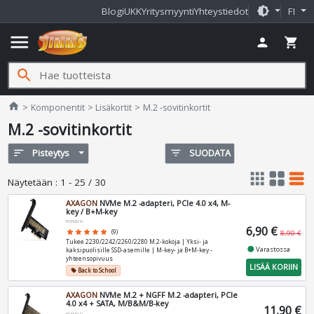
brightness_medium
Blogi
UKK
Yritysmyynti
Yhteystiedot
FI
menu
person
shopping_cart
search
Jimms.fi
home
Komponentit
Lisäkortit
M.2 -sovitinkortit
M.2 -sovitinkortit
sort
Pisteytys
filter_list
SUODATA
apps
grid_view
table_rows
Näytetään
:
1 - 25 / 30
AXAGON
NVMe M.2 -adapteri, PCIe 4.0 x4, M-
key / B+M-key
PCEM2-N
6,90 €
star
star
star
star
star
(9)
8,90 €
Tukee 2230/2242/2260/2280 M.2-kokoja | Yksi- ja
fiber_manual_record
Varastossa
kaksipuolisille SSD-asemille | M-key- ja B+M-key -
yhteensopivuus
LISÄÄ KORIIN
Back to School
local_offer
AXAGON
NVMe M.2 + NGFF M.2 -adapteri, PCIe
4.0 x4 + SATA, M/B&M/B-key
11,90 €
PCEM2-D