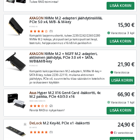
Tukee RAID-toimintoa!
LISÄÄ KORIIN
AXAGON
NVMe M.2 -adapteri jäähdytinsiilillä,
PCIe 5.0 x4, M/B- & M-key
15,90 €
PCEM2-XS
star
star
star
star
star_border
(1)
fiber_manual_record
Varastossa 3 kpl
Kompakti laajennuskortti, tukee 2230/2242/2260/2280
NVMe M.2‑kokoja, yksipuoliset ja kaksipuoliset levyt,
LISÄÄ KORIIN
boot‑tuki, helppo asennus x16/x8/x4‑paikkoihin
AXAGON
NVMe M.2 + NGFF M.2 -adapteri,
aktiivinen jäähdytys, PCIe 3.0 x4 + SATA,
M/B&M/B-key
21,90 €
PCEM2-DC
Kompakti kaksipaikkainen M.2‑adapteri, NVMe M‑key +
fiber_manual_record
Varastossa
SATA B‑key, tukee 2230–22110, mukana aktiivinen
jäähdytys, PCIe x4, suunniteltu tilaa säästäviin koteloihin
LISÄÄ KORIIN
ja raskaaseen käyttöön
Asus
Hyper M.2 X16 Gen4 Card -lisäkortti, 4x
66,90 €
M.2 paikka, PCIe 4.0/3.0 x16
90MC08A0-M0EAY0
fiber_manual_record
Varastossa 1 kpl
star
star
star
star_border
star_border
(2)
LISÄÄ KORIIN
Päivitä RAIDisi nykyaikaan!
DeLock
M.2 Key-M, PCIe x1 -lisäkortti
24,90 €
DE-64105
fiber_manual_record
star
star
star
star
star
(1)
Ei varastossa