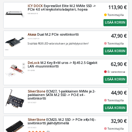
ICY DOCK
ExpressSlot Elite M.2 NVMe SSD ->
113,90 €
PCIe 4.0 x4 levykotelo/adapteri, hopea
MB840M2P-B
fiber_manual_record
Toimittajilla
LISÄÄ KORIIN
Akasa
Dual M.2 PCIe -sovitinkortti
47,90 €
AK-PCCM2P-04
fiber_manual_record
Toimittajilla
Sisältää RGB LED-valaistuksen ja jäähdytyssiilen!
LISÄÄ KORIIN
DeLock
M.2 Key B+M uros -> RJ-45 2.5 Gigabit
62,90 €
LAN -muunninkortti
DE-62985
fiber_manual_record
Ei varastossa
LISÄÄ KORIIN
SilverStone
ECM27, 1-paikkainen NVMe ja 2-
44,90 €
paikkainen SATA M.2 SSD -> PCI-E x4 -
sovitinkortti
fiber_manual_record
Toimittajilla
SST-ECM27
LISÄÄ KORIIN
SilverStone
ECM23, M.2 SSD -> PCIe x4(x16) -
32,90 €
sovitinkortti jäähdyttimellä
SST-ECM23
fiber_manual_record
Toimittajilla
star
star
star
star
star
(1)