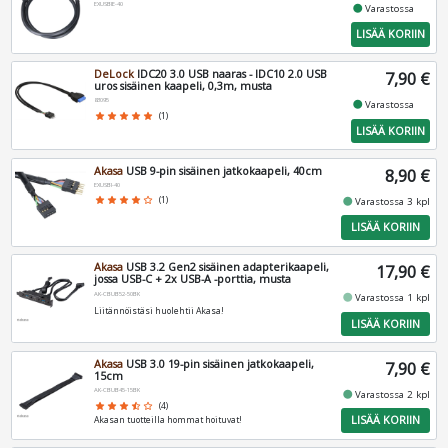
EXUSBIE-40
fiber_manual_record
Varastossa
LISÄÄ KORIIN
DeLock
IDC20 3.0 USB naaras - IDC10 2.0 USB
7,90 €
uros sisäinen kaapeli, 0,3m, musta
83095
fiber_manual_record
Varastossa
star
star
star
star
star
(1)
LISÄÄ KORIIN
Akasa
USB 9-pin sisäinen jatkokaapeli, 40cm
8,90 €
EXUSBI-40
fiber_manual_record
star
star
star
star
star_border
(1)
Varastossa 3 kpl
LISÄÄ KORIIN
Akasa
USB 3.2 Gen2 sisäinen adapterikaapeli,
17,90 €
jossa USB-C + 2x USB-A -porttia, musta
AK-CBUB52-50BK
fiber_manual_record
Varastossa 1 kpl
Liitännöistäsi huolehtii Akasa!
LISÄÄ KORIIN
Akasa
USB 3.0 19-pin sisäinen jatkokaapeli,
7,90 €
15cm
AK-CBUB45-15BK
fiber_manual_record
Varastossa 2 kpl
star
star
star
star_half
star_border
(4)
LISÄÄ KORIIN
Akasan tuotteilla hommat hoituvat!