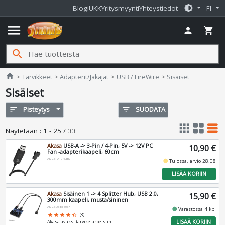
brightness_medium
Blogi
UKK
Yritysmyynti
Yhteystiedot
FI
menu
person
shopping_cart
search
Jimms.fi
home
Tarvikkeet
Adapterit/Jakajat
USB / FireWire
Sisäiset
Sisäiset
sort
Pisteytys
filter_list
SUODATA
apps
grid_view
table_rows
Näytetään
:
1 - 25 / 33
Akasa
USB-A -> 3-Pin / 4-Pin, 5V -> 12V PC
10,90 €
Fan -adapterikaapeli, 60cm
AK-CBFA10-60BK
fiber_manual_record
Tulossa, arvio 28.08
LISÄÄ KORIIN
Akasa
Sisäinen 1 -> 4 Splitter Hub, USB 2.0,
15,90 €
300mm kaapeli, musta/sininen
AK-CBUB64-30BK
fiber_manual_record
Varastossa 4 kpl
star
star
star
star
star_half
(3)
LISÄÄ KORIIN
Akasa avuksi tarviketarpeisiin!