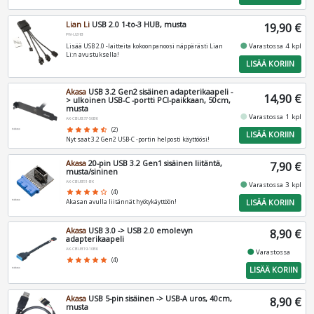
Lian Li
USB 2.0 1-to-3 HUB, musta
19,90 €
PW-U2HB
fiber_manual_record
Varastossa 4 kpl
Lisää USB 2.0 -laitteita kokoonpanoosi näppärästi Lian
Li:n avustuksella!
LISÄÄ KORIIN
Akasa
USB 3.2 Gen2 sisäinen adapterikaapeli -
14,90 €
> ulkoinen USB-C -portti PCI-paikkaan, 50cm,
musta
fiber_manual_record
Varastossa 1 kpl
AK-CBUB37-50BK
star
star
star
star
star_half
(2)
LISÄÄ KORIIN
Nyt saat 3.2 Gen2 USB-C -portin helposti käyttöösi!
Akasa
20-pin USB 3.2 Gen1 sisäinen liitäntä,
7,90 €
musta/sininen
AK-CBUB51-BK
fiber_manual_record
Varastossa 3 kpl
star
star
star
star
star_border
(4)
LISÄÄ KORIIN
Akasan avulla liitännät hyötykäyttöön!
Akasa
USB 3.0 -> USB 2.0 emolevyn
8,90 €
adapterikaapeli
AK-CBUB19-10BK
fiber_manual_record
Varastossa
star
star
star
star
star
(4)
LISÄÄ KORIIN
Akasa
USB 5-pin sisäinen -> USB-A uros, 40cm,
8,90 €
musta