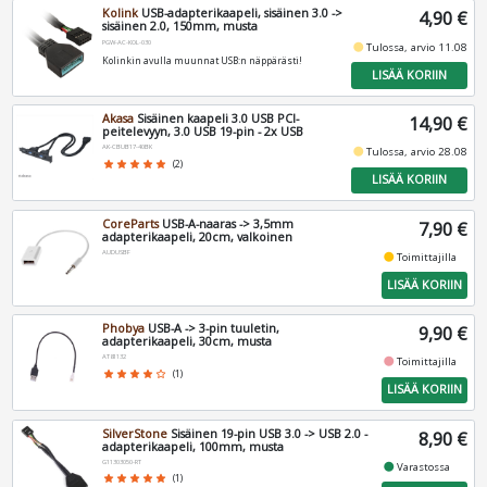
Kolink
USB-adapterikaapeli, sisäinen 3.0 ->
4,90 €
sisäinen 2.0, 150mm, musta
PGW-AC-KOL-030
fiber_manual_record
Tulossa, arvio 11.08
Kolinkin avulla muunnat USB:n näppärästi!
LISÄÄ KORIIN
Akasa
Sisäinen kaapeli 3.0 USB PCI-
14,90 €
peitelevyyn, 3.0 USB 19-pin - 2x USB
AK-CBUB17-40BK
fiber_manual_record
Tulossa, arvio 28.08
star
star
star
star
star
(2)
LISÄÄ KORIIN
CoreParts
USB-A-naaras -> 3,5mm
7,90 €
adapterikaapeli, 20cm, valkoinen
AUDUSBF
fiber_manual_record
Toimittajilla
LISÄÄ KORIIN
Phobya
USB-A -> 3-pin tuuletin,
9,90 €
adapterikaapeli, 30cm, musta
AT81132
fiber_manual_record
Toimittajilla
star
star
star
star
star_border
(1)
LISÄÄ KORIIN
SilverStone
Sisäinen 19-pin USB 3.0 -> USB 2.0 -
8,90 €
adapterikaapeli, 100mm, musta
G11303050-RT
fiber_manual_record
Varastossa
star
star
star
star
star
(1)