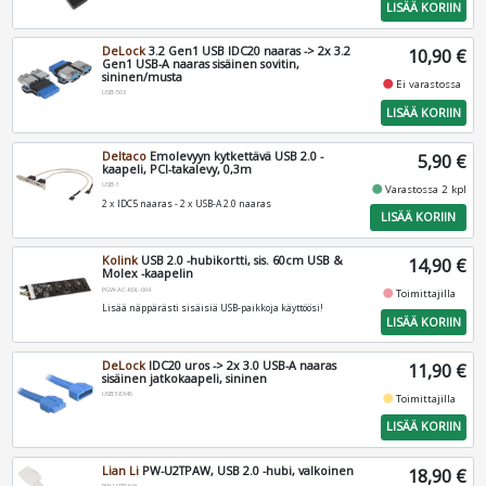
LISÄÄ KORIIN
DeLock
3.2 Gen1 USB IDC20 naaras -> 2x 3.2
10,90 €
Gen1 USB-A naaras sisäinen sovitin,
sininen/musta
fiber_manual_record
Ei varastossa
USB-508
LISÄÄ KORIIN
Deltaco
Emolevyyn kytkettävä USB 2.0 -
5,90 €
kaapeli, PCI-takalevy, 0,3m
USB-1
fiber_manual_record
Varastossa 2 kpl
2 x IDC5 naaras - 2 x USB-A 2.0 naaras
LISÄÄ KORIIN
Kolink
USB 2.0 -hubikortti, sis. 60cm USB &
14,90 €
Molex -kaapelin
PGW-AC-KOL-004
fiber_manual_record
Toimittajilla
Lisää näppärästi sisäisiä USB-paikkoja käyttöösi!
LISÄÄ KORIIN
DeLock
IDC20 uros -> 2x 3.0 USB-A naaras
11,90 €
sisäinen jatkokaapeli, sininen
USB3-EX45
fiber_manual_record
Toimittajilla
LISÄÄ KORIIN
Lian Li
PW-U2TPAW, USB 2.0 -hubi, valkoinen
18,90 €
PW-U2TPAW