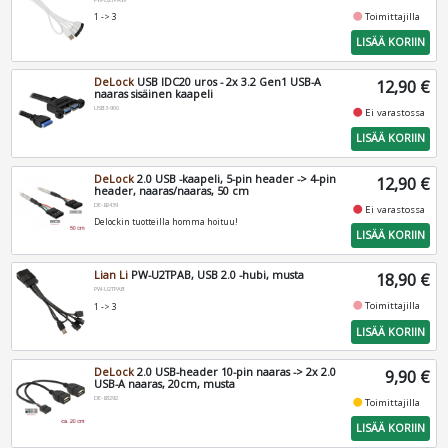
fiber_manual_record
Toimittajilla
1 -> 3
LISÄÄ KORIIN
DeLock
USB IDC20 uros - 2x 3.2 Gen1 USB-A
12,90 €
naaras sisäinen kaapeli
USB3-900
fiber_manual_record
Ei varastossa
LISÄÄ KORIIN
DeLock
2.0 USB -kaapeli, 5-pin header -> 4-pin
12,90 €
header, naaras/naaras, 50 cm
DE-82439
fiber_manual_record
Ei varastossa
Delockin tuotteilla homma hoituu!
LISÄÄ KORIIN
Lian Li
PW-U2TPAB, USB 2.0 -hubi, musta
18,90 €
PW-U2TPAB
fiber_manual_record
Toimittajilla
1 -> 3
LISÄÄ KORIIN
DeLock
2.0 USB-header 10-pin naaras -> 2x 2.0
9,90 €
USB-A naaras, 20cm, musta
DE-83292
fiber_manual_record
Toimittajilla
LISÄÄ KORIIN