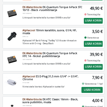
EK-Waterblocks
EK-Quantum Torque 6-Pack STC
49,90 €
10/13 - Black -ruuviliitinsarja
3831109824412
fiber_manual_record
Toimittajilla
Liitinpuoli kertaheitolla kuntoon EKWB:n avulla!
LISÄÄ KORIIN
Alphacool
10mm karaliitin, suora, G1/4, HF,
3,50 €
musta
LIITIN-122
fiber_manual_record
Varastossa
Alphacool HF Barb Fitting "FatBoy" G1/4 outer thread on
LISÄÄ KORIIN
10mm with O-ring - Deep Black
EK-Waterblocks
EK-Quantum Torque 6-Pack
39,90 €
HTC 14 - Nickel -putkiliitinsarja
3831109824399
fiber_manual_record
Toimittajilla
Liitinpuoli kertaheitolla kuntoon EKWB:n avulla!
LISÄÄ KORIIN
Alphacool
ES D-Plug 31,5 mm G1/4" -> G1/4",
7,90 €
Chrome
AT1021899
fiber_manual_record
Varastossa 1 kpl
Viimeistele kiertosi Alphacoolin tuotteilla!
LISÄÄ KORIIN
EK-Waterblocks
EK-HTC Classic 16mm - Black,
4,00 €
suora putkiliitin, musta
3831109815632
fiber_manual_record
Varastossa 4 kpl