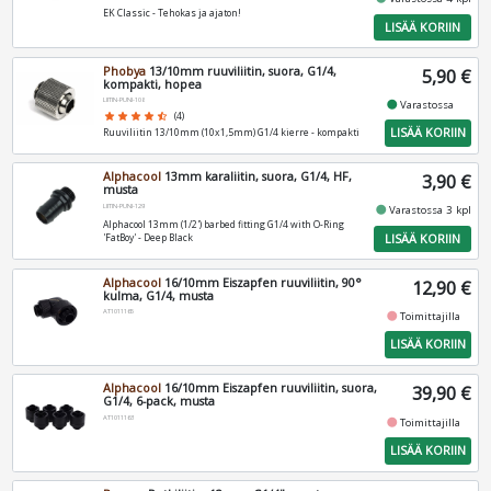
EK Classic - Tehokas ja ajaton!
LISÄÄ KORIIN
Phobya
13/10mm ruuviliitin, suora, G1/4,
5,90 €
kompakti, hopea
LIITIN-PUNI-108
fiber_manual_record
Varastossa
star
star
star
star
star_half
(4)
LISÄÄ KORIIN
Ruuviliitin 13/10mm (10x1,5mm) G1/4 kierre - kompakti
Alphacool
13mm karaliitin, suora, G1/4, HF,
3,90 €
musta
LIITIN-PUNI-129
fiber_manual_record
Varastossa 3 kpl
Alphacool 13mm (1/2') barbed fitting G1/4 with O-Ring
LISÄÄ KORIIN
'FatBoy' - Deep Black
Alphacool
16/10mm Eiszapfen ruuviliitin, 90°
12,90 €
kulma, G1/4, musta
AT1011165
fiber_manual_record
Toimittajilla
LISÄÄ KORIIN
Alphacool
16/10mm Eiszapfen ruuviliitin, suora,
39,90 €
G1/4, 6-pack, musta
AT1011163
fiber_manual_record
Toimittajilla
LISÄÄ KORIIN