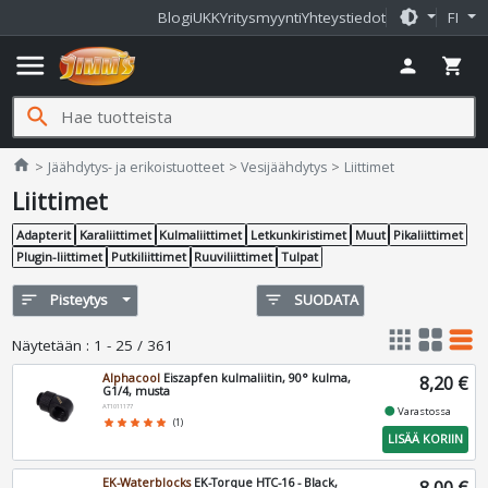
brightness_medium
Blogi
UKK
Yritysmyynti
Yhteystiedot
FI
menu
person
shopping_cart
search
Jimms.fi
home
Jäähdytys- ja erikoistuotteet
Vesijäähdytys
Liittimet
Liittimet
Adapterit
Karaliittimet
Kulmaliittimet
Letkunkiristimet
Muut
Pikaliittimet
Plugin-liittimet
Putkiliittimet
Ruuviliittimet
Tulpat
sort
Pisteytys
filter_list
SUODATA
apps
grid_view
table_rows
Näytetään
:
1 - 25 / 361
Alphacool
Eiszapfen kulmaliitin, 90° kulma,
8,20 €
G1/4, musta
AT1011177
fiber_manual_record
Varastossa
star
star
star
star
star
(1)
LISÄÄ KORIIN
EK-Waterblocks
EK-Torque HTC-16 - Black,