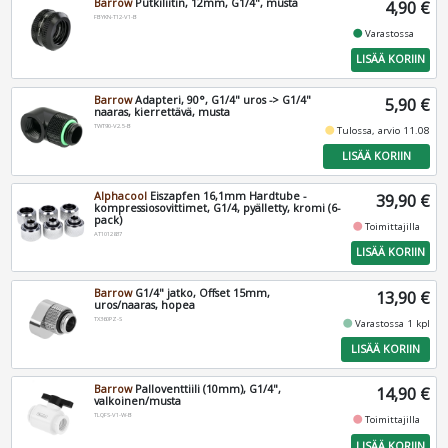
Barrow
Putkiliitin, 12mm, G1/4", musta
4,90 €
FBYKN-T12-V1-B
fiber_manual_record
Varastossa
LISÄÄ KORIIN
Barrow
Adapteri, 90°, G1/4" uros -> G1/4"
5,90 €
naaras, kierrettävä, musta
TWT90-V2.5-B
fiber_manual_record
Tulossa, arvio 11.08
LISÄÄ KORIIN
Alphacool
Eiszapfen 16,1mm Hardtube -
39,90 €
kompressiosovittimet, G1/4, pyälletty, kromi (6-
pack)
fiber_manual_record
Toimittajilla
AT1012837
LISÄÄ KORIIN
Barrow
G1/4" jatko, Offset 15mm,
13,90 €
uros/naaras, hopea
TX360PZ-S
fiber_manual_record
Varastossa 1 kpl
LISÄÄ KORIIN
Barrow
Palloventtiili (10mm), G1/4",
14,90 €
valkoinen/musta
TLQFS-V1-W-B
fiber_manual_record
Toimittajilla
LISÄÄ KORIIN