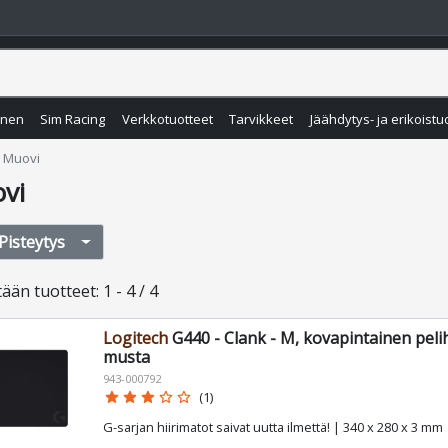
inen
Sim Racing
Verkkotuotteet
Tarvikkeet
Jäähdytys- ja erikoistu
Muovi
vi
Pisteytys
tään
tuotteet
:
1 - 4 / 4
Logitech
G440 - Clank - M, kovapintainen pelih
musta
943-000792
star
star
star
star_border
star_border
(1)
G-sarjan hiirimatot saivat uutta ilmettä! | 340 x 280 x 3 mm