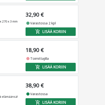
32,90 €
0 x 270 x 3 mm
fiber_manual_record
Varastossa 2 kpl
add_shopping_cart
LISÄÄ KORIIN
18,90 €
fiber_manual_record
Toimittajilla
add_shopping_cart
LISÄÄ KORIIN
38,90 €
fiber_manual_record
Varastossa
ttä elämäänsä!
add_shopping_cart
LISÄÄ KORIIN