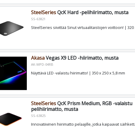
SteelSeries
QcK Hard -pelihiirimatto, musta
SS-63821
SteelSeries siivittää Sinut virtuaalitaistojen voittoon! | 32
Akasa
Vegas X9 LED -hiirimatto, musta
AK-MPD-04RB
Näyttävä LED -valaistu hiirimatto! | 350 x 250 x 5,8 mm
SteelSeries
QcK Prism Medium, RGB -valaistu
pelihiirimatto, musta
SS-63825
Innovatiivinen hiirimatto pelaajille, jotka kaipaavat säihke