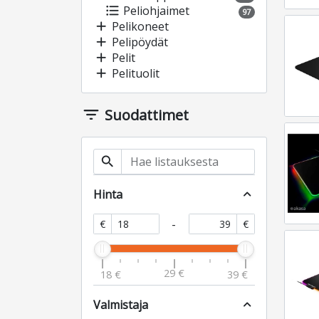
format_list_bulleted
Peliohjaimet
97
add
Pelikoneet
add
Pelipöydät
add
Pelit
add
Pelituolit
filter_list
Suodattimet
search
Hinta
expand_less
-
€
€
29 €
18 €
39 €
Valmistaja
expand_less