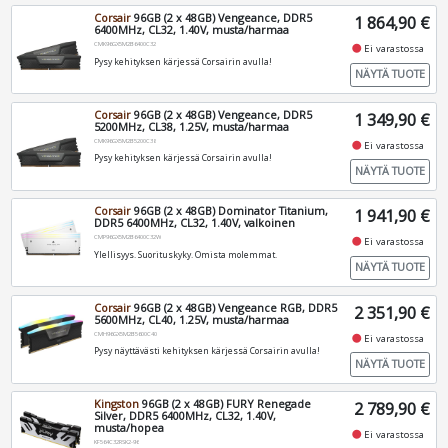
Corsair
96GB (2 x 48GB) Vengeance, DDR5
1 864,90 €
6400MHz, CL32, 1.40V, musta/harmaa
CMK96GX5M2B6400C32
fiber_manual_record
Ei varastossa
Pysy kehityksen kärjessä Corsairin avulla!
NÄYTÄ TUOTE
Corsair
96GB (2 x 48GB) Vengeance, DDR5
1 349,90 €
5200MHz, CL38, 1.25V, musta/harmaa
CMK96GX5M2B5200C38
fiber_manual_record
Ei varastossa
Pysy kehityksen kärjessä Corsairin avulla!
NÄYTÄ TUOTE
Corsair
96GB (2 x 48GB) Dominator Titanium,
1 941,90 €
DDR5 6400MHz, CL32, 1.40V, valkoinen
CMP96GX5M2B6400C32W
fiber_manual_record
Ei varastossa
Ylellisyys. Suorituskyky. Omista molemmat.
NÄYTÄ TUOTE
Corsair
96GB (2 x 48GB) Vengeance RGB, DDR5
2 351,90 €
5600MHz, CL40, 1.25V, musta/harmaa
CMH96GX5M2B5600C40
fiber_manual_record
Ei varastossa
Pysy näyttävästi kehityksen kärjessä Corsairin avulla!
NÄYTÄ TUOTE
Kingston
96GB (2 x 48GB) FURY Renegade
2 789,90 €
Silver, DDR5 6400MHz, CL32, 1.40V,
musta/hopea
fiber_manual_record
Ei varastossa
KF564C32RSK2-96