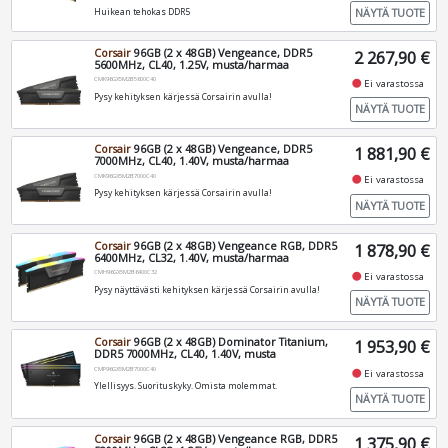
NÄYTÄ TUOTE
Huikean tehokas DDR5
Corsair
96GB (2 x 48GB) Vengeance, DDR5
2 267,90 €
5600MHz, CL40, 1.25V, musta/harmaa
CMK96GX5M2B5600C40
fiber_manual_record
Ei varastossa
Pysy kehityksen kärjessä Corsairin avulla!
NÄYTÄ TUOTE
Corsair
96GB (2 x 48GB) Vengeance, DDR5
1 881,90 €
7000MHz, CL40, 1.40V, musta/harmaa
CMK96GX5M2B7000C40
fiber_manual_record
Ei varastossa
Pysy kehityksen kärjessä Corsairin avulla!
NÄYTÄ TUOTE
Corsair
96GB (2 x 48GB) Vengeance RGB, DDR5
1 878,90 €
6400MHz, CL32, 1.40V, musta/harmaa
CMH96GX5M2B6400C32
fiber_manual_record
Ei varastossa
Pysy näyttävästi kehityksen kärjessä Corsairin avulla!
NÄYTÄ TUOTE
Corsair
96GB (2 x 48GB) Dominator Titanium,
1 953,90 €
DDR5 7000MHz, CL40, 1.40V, musta
CMP96GX5M2B7000C40
fiber_manual_record
Ei varastossa
Ylellisyys. Suorituskyky. Omista molemmat.
NÄYTÄ TUOTE
Corsair
96GB (2 x 48GB) Vengeance RGB, DDR5
1 375,90 €