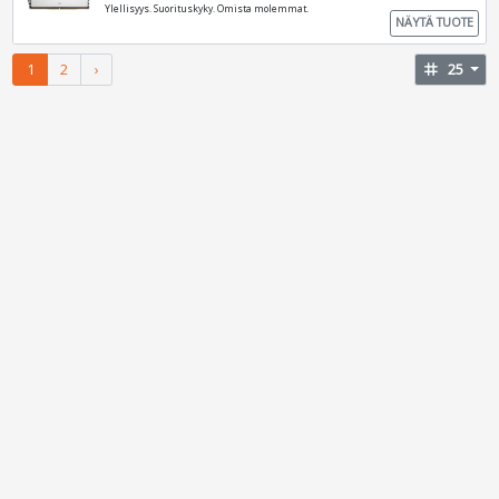
Ylellisyys. Suorituskyky. Omista molemmat.
NÄYTÄ TUOTE
1
2
›
tag
25