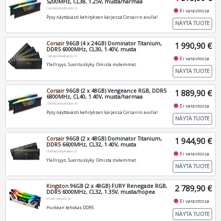
5200MHz, CL38, 1.25V, musta/harmaa
CMH96GX5M2B5200C38
fiber_manual_record
Ei varastossa
Pysy näyttävästi kehityksen kärjessä Corsairin avulla!
NÄYTÄ TUOTE
Corsair
96GB (4 x 24GB) Dominator Titanium,
1 990,90 €
DDR5 6000MHz, CL30, 1.40V, musta
CMP96GX5M4B6000C30
fiber_manual_record
Ei varastossa
Ylellisyys. Suorituskyky. Omista molemmat.
NÄYTÄ TUOTE
Corsair
96GB (2 x 48GB) Vengeance RGB, DDR5
1 889,90 €
6800MHz, CL40, 1.40V, musta/harmaa
CMH96GX5M2B6800C40
fiber_manual_record
Ei varastossa
Pysy näyttävästi kehityksen kärjessä Corsairin avulla!
NÄYTÄ TUOTE
Corsair
96GB (2 x 48GB) Dominator Titanium,
1 944,90 €
DDR5 6600MHz, CL32, 1.40V, musta
CMP96GX5M2B6600C32
fiber_manual_record
Ei varastossa
Ylellisyys. Suorituskyky. Omista molemmat.
NÄYTÄ TUOTE
Kingston
96GB (2 x 48GB) FURY Renegade RGB,
2 789,90 €
DDR5 6000MHz, CL32, 1.35V, musta/hopea
KF560C32RSAK2-96
fiber_manual_record
Ei varastossa
Huikean tehokas DDR5
NÄYTÄ TUOTE