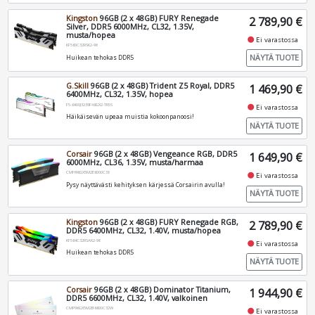
Kingston
96GB (2 x 48GB) FURY Renegade
2 789,90 €
Silver, DDR5 6000MHz, CL32, 1.35V,
musta/hopea
fiber_manual_record
Ei varastossa
KF560C32RSK2-96
NÄYTÄ TUOTE
Huikean tehokas DDR5
G.Skill
96GB (2 x 48GB) Trident Z5 Royal, DDR5
1 469,90 €
6400MHz, CL32, 1.35V, hopea
F5-6400J3239F48GX2-TR5S
fiber_manual_record
Ei varastossa
Häikäisevän upeaa muistia kokoonpanoosi!
NÄYTÄ TUOTE
Corsair
96GB (2 x 48GB) Vengeance RGB, DDR5
1 649,90 €
6000MHz, CL36, 1.35V, musta/harmaa
CMH96GX5M2E6000C36
fiber_manual_record
Ei varastossa
Pysy näyttävästi kehityksen kärjessä Corsairin avulla!
NÄYTÄ TUOTE
Kingston
96GB (2 x 48GB) FURY Renegade RGB,
2 789,90 €
DDR5 6400MHz, CL32, 1.40V, musta/hopea
KF564C32RSAK2-96
fiber_manual_record
Ei varastossa
Huikean tehokas DDR5
NÄYTÄ TUOTE
Corsair
96GB (2 x 48GB) Dominator Titanium,
1 944,90 €
DDR5 6600MHz, CL32, 1.40V, valkoinen
CMP96GX5M2B6600C32W
fiber_manual_record
Ei varastossa