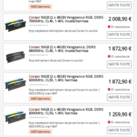
Intel XMP
NÄYTÄ TUOTE
AMD Optimoitu
Corsair
96GB (2 x 48GB) Vengeance RGB, DDR5
2 008,90 €
7000MHz, CL40, 1.40V, musta/harmaa
CMH96GX5M2B7000C40
fiber_manual_record
Ei varastossa
Pysy näyttävästi kehityksen kärjessä Corsairin avulla!
NÄYTÄ TUOTE
Corsair
96GB (2 x 48GB) Vengeance, DDR5
1 872,90 €
6800MHz, CL40, 1.40V, musta/harmaa
CMK96GX5M2B6800C40
fiber_manual_record
Ei varastossa
Pysy kehityksen kärjessä Corsairin avulla!
NÄYTÄ TUOTE
Corsair
96GB (2 x 48GB) Vengeance RGB, DDR5
6000MHz, CL30, 1.40V, harmaa
1 872,90 €
CMH96GX5M2B6000Z30
fiber_manual_record
Ei varastossa
Pysy näyttävästi kehityksen kärjessä Corsairin avulla! |
AMD EXPO & Intel XMP
NÄYTÄ TUOTE
AMD Optimoitu
Corsair
96GB (2 x 48GB) Vengeance RGB, DDR5
6000MHz, CL36, 1.40V, harmaa
1 259,90 €
CMH96GX5M2E6000Z36
fiber_manual_record
Ei varastossa
Pysy näyttävästi kehityksen kärjessä Corsairin avulla! |
AMD EXPO & Intel XMP
NÄYTÄ TUOTE
AMD Optimoitu