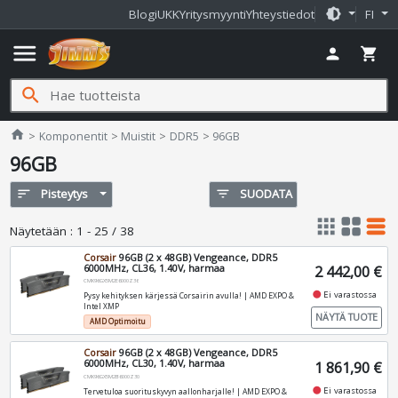
brightness_medium
Blogi
UKK
Yritysmyynti
Yhteystiedot
FI
menu
person
shopping_cart
search
Jimms.fi
home
Komponentit
Muistit
DDR5
96GB
96GB
sort
Pisteytys
filter_list
SUODATA
apps
grid_view
table_rows
Näytetään
:
1 - 25 / 38
Corsair
96GB (2 x 48GB) Vengeance, DDR5
6000MHz, CL36, 1.40V, harmaa
2 442,00 €
CMK96GX5M2E6000Z36
fiber_manual_record
Ei varastossa
Pysy kehityksen kärjessä Corsairin avulla! | AMD EXPO &
Intel XMP
NÄYTÄ TUOTE
AMD Optimoitu
Corsair
96GB (2 x 48GB) Vengeance, DDR5
6000MHz, CL30, 1.40V, harmaa
1 861,90 €
CMK96GX5M2B6000Z30
fiber_manual_record
Ei varastossa
Tervetuloa suorituskyvyn aallonharjalle! | AMD EXPO &