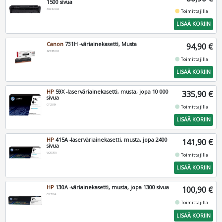
1500 sivua
3024C002
fiber_manual_record
Toimittajilla
LISÄÄ KORIIN
Canon
731H -väriainekasetti, Musta
94,90 €
6273B002
fiber_manual_record
Toimittajilla
LISÄÄ KORIIN
HP
59X -laserväriainekasetti, musta, jopa 10 000
335,90 €
sivua
CF259X
fiber_manual_record
Toimittajilla
LISÄÄ KORIIN
HP
415A -laserväriainekasetti, musta, jopa 2400
141,90 €
sivua
W2030A
fiber_manual_record
Toimittajilla
LISÄÄ KORIIN
HP
130A -väriainekasetti, musta, jopa 1300 sivua
100,90 €
CF350A
fiber_manual_record
Toimittajilla
LISÄÄ KORIIN