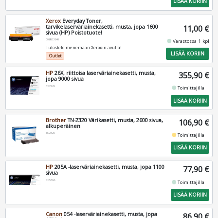
LISÄÄ KORIIN
Xerox
Everyday Toner,
tarvikelaserväriainekasetti, musta, jopa 1600
11,00 €
sivua (HP) Poistotuote!
006R03640
fiber_manual_record
Varastossa 1 kpl
Tulostele menemään Xeroxin avulla!
LISÄÄ KORIIN
Outlet
HP
26X, riittoisa laserväriainekasetti, musta,
355,90 €
jopa 9000 sivua
CF226X
fiber_manual_record
Toimittajilla
LISÄÄ KORIIN
Brother
TN-2320 Värikasetti, musta, 2600 sivua,
106,90 €
alkuperäinen
TN2320
fiber_manual_record
Toimittajilla
LISÄÄ KORIIN
HP
205A -laserväriainekasetti, musta, jopa 1100
77,90 €
sivua
CF530A
fiber_manual_record
Toimittajilla
LISÄÄ KORIIN
Canon
054 -laserväriainekasetti, musta, jopa
86,90 €