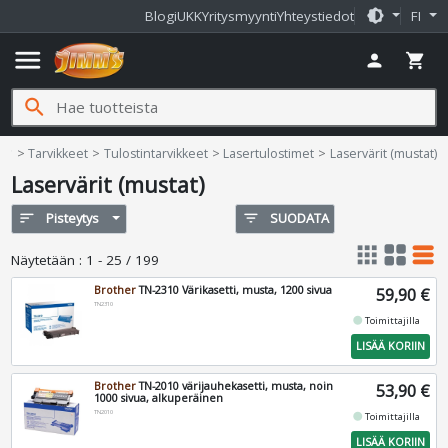
brightness_medium
Blogi
UKK
Yritysmyynti
Yhteystiedot
FI
menu
person
shopping_cart
search
Jimms.fi
ome
Tarvikkeet
Tulostintarvikkeet
Lasertulostimet
Laservärit (mustat)
Laservärit (mustat)
sort
Pisteytys
filter_list
SUODATA
apps
grid_view
table_rows
Näytetään
:
1 - 25 / 199
Brother
TN-2310 Värikasetti, musta, 1200 sivua
59,90 €
TN2310
fiber_manual_record
Toimittajilla
LISÄÄ KORIIN
Brother
TN-2010 värijauhekasetti, musta, noin
53,90 €
1000 sivua, alkuperäinen
TN2010
fiber_manual_record
Toimittajilla
LISÄÄ KORIIN