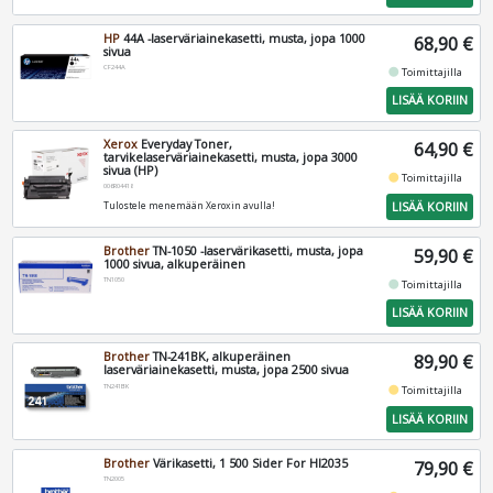
HP
44A -laserväriainekasetti, musta, jopa 1000
68,90 €
sivua
CF244A
fiber_manual_record
Toimittajilla
LISÄÄ KORIIN
Xerox
Everyday Toner,
64,90 €
tarvikelaserväriainekasetti, musta, jopa 3000
sivua (HP)
fiber_manual_record
Toimittajilla
006R04418
LISÄÄ KORIIN
Tulostele menemään Xeroxin avulla!
Brother
TN-1050 -laservärikasetti, musta, jopa
59,90 €
1000 sivua, alkuperäinen
TN1050
fiber_manual_record
Toimittajilla
LISÄÄ KORIIN
Brother
TN-241BK, alkuperäinen
89,90 €
laserväriainekasetti, musta, jopa 2500 sivua
TN241BK
fiber_manual_record
Toimittajilla
LISÄÄ KORIIN
Brother
Värikasetti, 1 500 Sider For Hl2035
79,90 €
TN2005