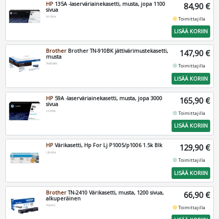
HP
135A -laserväriainekasetti, musta, jopa 1100
84,90 €
sivua
W1350A
fiber_manual_record
Toimittajilla
LISÄÄ KORIIN
Brother
Brother TN-910BK jättivärimustekasetti,
147,90 €
musta
TN910BK
fiber_manual_record
Toimittajilla
LISÄÄ KORIIN
HP
59A -laserväriainekasetti, musta, jopa 3000
165,90 €
sivua
CF259A
fiber_manual_record
Toimittajilla
LISÄÄ KORIIN
HP
Värikasetti, Hp For Lj P1005/p1006 1.5k Blk
129,90 €
CB435A
fiber_manual_record
Toimittajilla
LISÄÄ KORIIN
Brother
TN-2410 Värikasetti, musta, 1200 sivua,
66,90 €
alkuperäinen
TN2410
fiber_manual_record
Toimittajilla