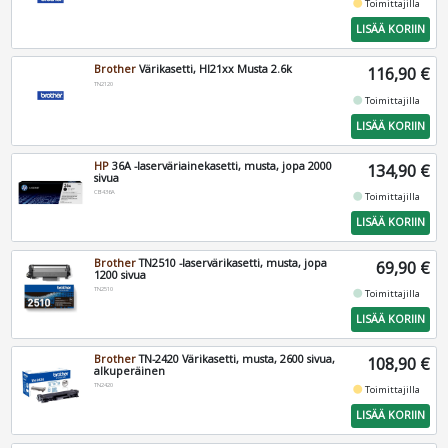
fiber_manual_record
Toimittajilla
LISÄÄ KORIIN
Brother
Värikasetti, Hl21xx Musta 2.6k
116,90 €
TN2120
fiber_manual_record
Toimittajilla
LISÄÄ KORIIN
HP
36A -laserväriainekasetti, musta, jopa 2000
134,90 €
sivua
CB436A
fiber_manual_record
Toimittajilla
LISÄÄ KORIIN
Brother
TN2510 -laservärikasetti, musta, jopa
69,90 €
1200 sivua
TN2510
fiber_manual_record
Toimittajilla
LISÄÄ KORIIN
Brother
TN-2420 Värikasetti, musta, 2600 sivua,
108,90 €
alkuperäinen
TN2420
fiber_manual_record
Toimittajilla
LISÄÄ KORIIN