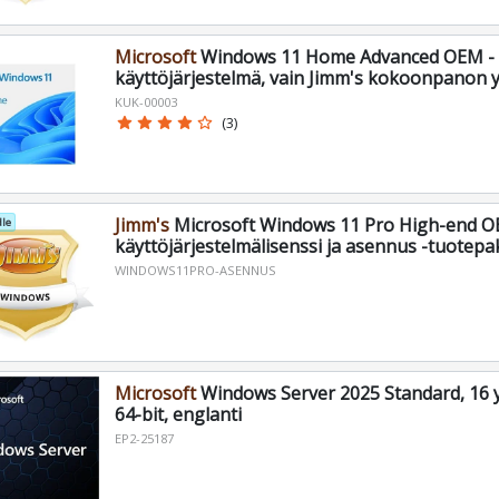
Microsoft
Windows 11 Home Advanced OEM -
käyttöjärjestelmä, vain Jimm's kokoonpanon 
KUK-00003
star
star
star
star
star_border
(3)
Jimm's
Microsoft Windows 11 Pro High-end OE
le
käyttöjärjestelmälisenssi ja asennus -tuotepak
WINDOWS11PRO-ASENNUS
Microsoft
Windows Server 2025 Standard, 16 y
64-bit, englanti
EP2-25187