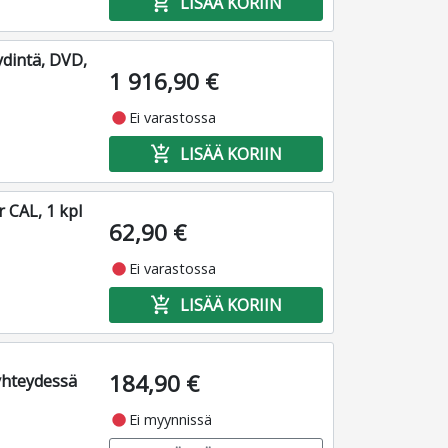
add_shopping_cart
LISÄÄ KORIIN
dintä, DVD,
1 916,90 €
fiber_manual_record
Ei varastossa
add_shopping_cart
LISÄÄ KORIIN
 CAL, 1 kpl
62,90 €
fiber_manual_record
Ei varastossa
add_shopping_cart
LISÄÄ KORIIN
184,90 €
yhteydessä
fiber_manual_record
Ei myynnissä