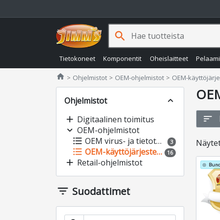
search
Tietokoneet
Komponentit
Oheislaitteet
Pelaam
Jimms.fi
home
Ohjelmistot
OEM-ohjelmistot
OEM-käyttöjärje
OEM
Ohjelmistot
expand_less
sort
add
Digitaalinen toimitus
expand_more
OEM-ohjelmistot
format_list_bulleted
OEM virus- ja tietoturvaohjelmat
Näyte
3
format_list_bulleted
OEM-käyttöjärjestelmät
16
add
Retail-ohjelmistot
Bund
add_circle_outline
filter_list
Suodattimet