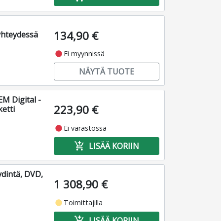
134,90 €
yhteydessä
fiber_manual_record
Ei myynnissä
NÄYTÄ TUOTE
M Digital -
223,90 €
etti
fiber_manual_record
Ei varastossa
add_shopping_cart
LISÄÄ KORIIN
dintä, DVD,
1 308,90 €
fiber_manual_record
Toimittajilla
add_shopping_cart
LISÄÄ KORIIN