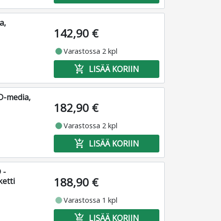
a,
142,90 €
fiber_manual_record
Varastossa 2 kpl
add_shopping_cart
LISÄÄ KORIIN
D-media,
182,90 €
fiber_manual_record
Varastossa 2 kpl
add_shopping_cart
LISÄÄ KORIIN
 -
188,90 €
etti
fiber_manual_record
Varastossa 1 kpl
add_shopping_cart
LISÄÄ KORIIN