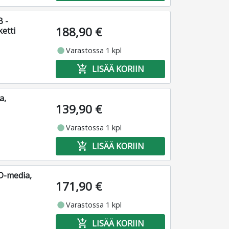
 -
188,90 €
etti
fiber_manual_record
Varastossa 1 kpl
add_shopping_cart
LISÄÄ KORIIN
a,
139,90 €
fiber_manual_record
Varastossa 1 kpl
add_shopping_cart
LISÄÄ KORIIN
D-media,
171,90 €
fiber_manual_record
Varastossa 1 kpl
add_shopping_cart
LISÄÄ KORIIN