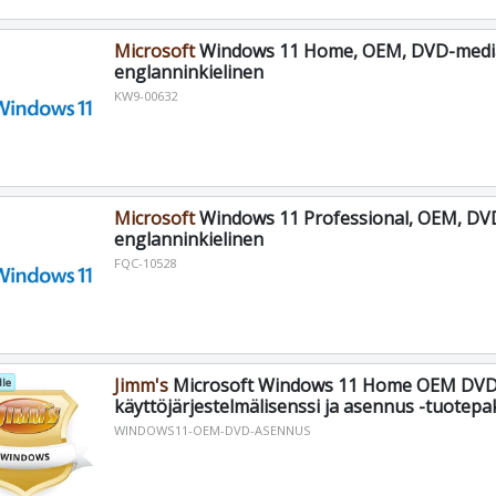
Microsoft
Windows 11 Home, OEM, DVD-medi
englanninkielinen
KW9-00632
Microsoft
Windows 11 Professional, OEM, DV
englanninkielinen
FQC-10528
Jimm's
Microsoft Windows 11 Home OEM DVD
le
käyttöjärjestelmälisenssi ja asennus -tuotepak
WINDOWS11-OEM-DVD-ASENNUS