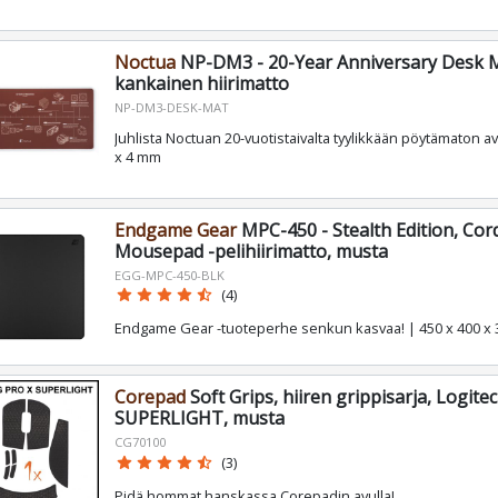
Noctua
NP-DM3 - 20-Year Anniversary Desk 
kankainen hiirimatto
NP-DM3-DESK-MAT
Juhlista Noctuan 20-vuotistaivalta tyylikkään pöytämaton avu
x 4 mm
Endgame Gear
MPC-450 - Stealth Edition, Co
Mousepad -pelihiirimatto, musta
EGG-MPC-450-BLK
star
star
star
star
star_half
(4)
Endgame Gear -tuoteperhe senkun kasvaa! | 450 x 400 x
Corepad
Soft Grips, hiiren grippisarja, Logite
SUPERLIGHT, musta
CG70100
star
star
star
star
star_half
(3)
Pidä hommat hanskassa Corepadin avulla!