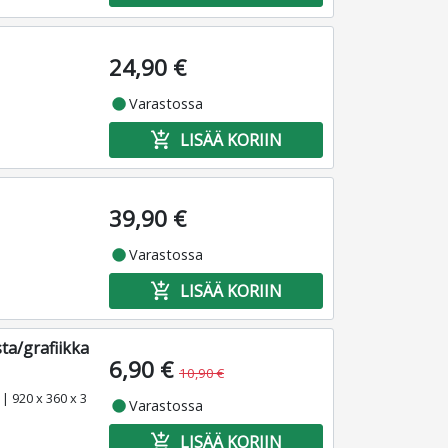
24,90 €
fiber_manual_record
Varastossa
add_shopping_cart
LISÄÄ KORIIN
39,90 €
fiber_manual_record
Varastossa
add_shopping_cart
LISÄÄ KORIIN
ta/grafiikka
6,90 €
10,90 €
| 920 x 360 x 3
fiber_manual_record
Varastossa
add_shopping_cart
LISÄÄ KORIIN