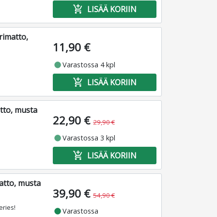
add_shopping_cart
LISÄÄ KORIIN
rimatto,
11,90 €
fiber_manual_record
Varastossa 4 kpl
add_shopping_cart
LISÄÄ KORIIN
tto, musta
22,90 €
29,90 €
fiber_manual_record
Varastossa 3 kpl
add_shopping_cart
LISÄÄ KORIIN
atto, musta
39,90 €
54,90 €
eries!
fiber_manual_record
Varastossa