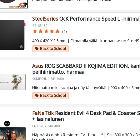
SteelSeries
QcK Performance Speed L -hiirima
SS-63430
star
star
star
star
star
(1)
490 X 420 X 3,5 mm | Ei matolla väliä - kunhan se on SteelS
Back to School
local_offer
Asus
ROG SCABBARD II KOJIMA EDITION, kan
pelihiirimatto, harmaa
90MP04N0-BPUA00
Hiirimatto mikä suojaa ja näyttää hyvältä! | 900 x 400 x 3 m
Back to School
local_offer
FaNaTtik
Resident Evil 4 Desk Pad & Coaster Se
+ lasinalunen
FNTK-CAP-RE408
Näppärä combo Resident Evil-faneille! | Sis. 800 x 300 x 