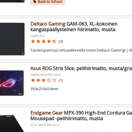
Back to School
local_offer
Deltaco Gaming
GAM-063, XL-kokoinen
kangaspäällysteinen hiirimatto, musta
GAM-063
star
star
star
star
star_half
(3)
Taisteluparinasi virtuaalikentillä toimii Deltaco Gaming! | 
Asus
ROG Strix Slice, pelihiirimatto, musta/gra
90MP01M0-BPUA00
star
star
star
star_border
star_border
(1)
350x250x0.6mm
Endgame Gear
MPX-390 High-End Cordura G
Mousepad -pelihiirimatto, musta
EGG-MPX-390-BLK