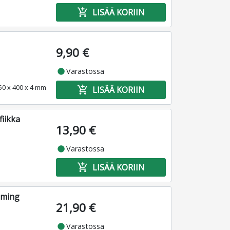
add_shopping_cart
LISÄÄ KORIIN
9,90 €
fiber_manual_record
Varastossa
450 x 400 x 4 mm
add_shopping_cart
LISÄÄ KORIIN
fiikka
13,90 €
fiber_manual_record
Varastossa
add_shopping_cart
LISÄÄ KORIIN
aming
21,90 €
fiber_manual_record
Varastossa