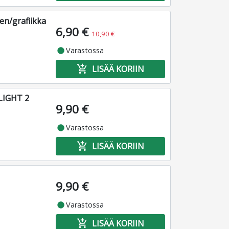
en/grafiikka
6,90 €
10,90 €
fiber_manual_record
Varastossa
add_shopping_cart
LISÄÄ KORIIN
LIGHT 2
9,90 €
fiber_manual_record
Varastossa
add_shopping_cart
LISÄÄ KORIIN
9,90 €
fiber_manual_record
Varastossa
add_shopping_cart
LISÄÄ KORIIN