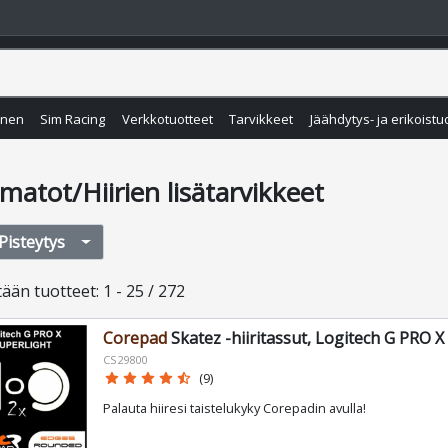
inen
Sim Racing
Verkkotuotteet
Tarvikkeet
Jäähdytys- ja erikoistu
imatot/Hiirien lisätarvikkeet
Pisteytys
tään
tuotteet
:
1 - 25 / 272
Corepad
Skatez -hiiritassut, Logitech G PRO
CS29800
star
star
star
star
star_half
(9)
Palauta hiiresi taistelukyky Corepadin avulla!