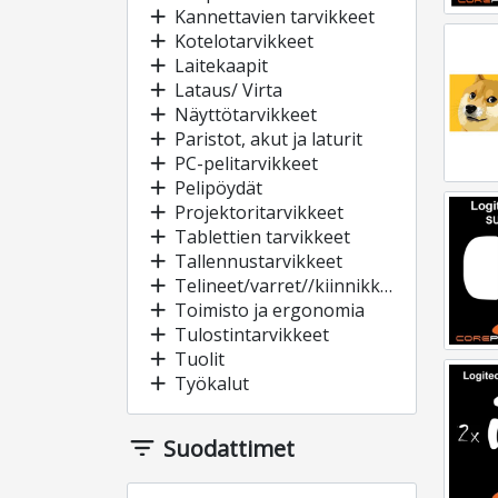
add
Kannettavien tarvikkeet
add
Kotelotarvikkeet
add
Laitekaapit
add
Lataus/ Virta
add
Näyttötarvikkeet
add
Paristot, akut ja laturit
add
PC-pelitarvikkeet
add
Pelipöydät
add
Projektoritarvikkeet
add
Tablettien tarvikkeet
add
Tallennustarvikkeet
add
Telineet/varret//kiinnikkeet
add
Toimisto ja ergonomia
add
Tulostintarvikkeet
add
Tuolit
add
Työkalut
filter_list
Suodattimet