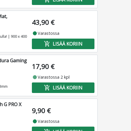
Mat,
43,90 €
fiber_manual_record
Varastossa
lla! | 900 x 400
add_shopping_cart
LISÄÄ KORIIN
rdura Gaming
17,90 €
fiber_manual_record
Varastossa 2 kpl
 3mm
add_shopping_cart
LISÄÄ KORIIN
ch G PRO X
9,90 €
fiber_manual_record
Varastossa