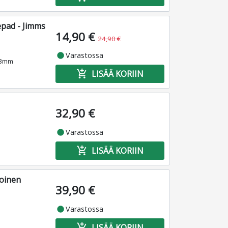
pad - Jimms
14,90 €
24,90 €
fiber_manual_record
Varastossa
 3mm
add_shopping_cart
LISÄÄ KORIIN
32,90 €
fiber_manual_record
Varastossa
add_shopping_cart
LISÄÄ KORIIN
oinen
39,90 €
fiber_manual_record
Varastossa
add_shopping_cart
LISÄÄ KORIIN