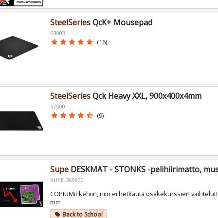
SteelSeries
QcK+ Mousepad
63003
star
star
star
star
star
(16)
SteelSeries
Qck Heavy XXL, 900x400x4mm
67500
star
star
star
star
star_half
(9)
Supe
DESKMAT - STONKS -pelihiirimatto, mus
SUPE-369850
COPIUMit kehiin, niin ei hetkauta osakekurssien vaihtelut! 
mm
Back to School
local_offer