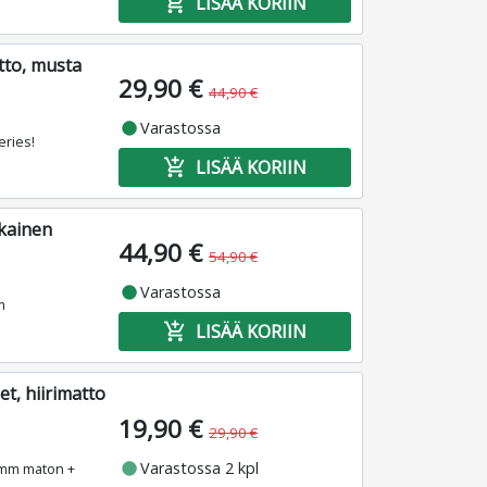
add_shopping_cart
LISÄÄ KORIIN
tto, musta
29,90 €
44,90 €
fiber_manual_record
Varastossa
eries!
add_shopping_cart
LISÄÄ KORIIN
kainen
44,90 €
54,90 €
fiber_manual_record
Varastossa
m
add_shopping_cart
LISÄÄ KORIIN
t, hiirimatto
19,90 €
29,90 €
fiber_manual_record
Varastossa 2 kpl
3 mm maton +