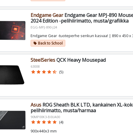
Endgame Gear
Endgame Gear MPJ-890 Mouse
2024 Edition -pelihiirimatto, musta/grafiikka
EGG-MPJ-890-J24
Endgame Gear -tuoteperhe senkun kasvaa! | 890 x 450 x
Back to School
local_offer
SteelSeries
QCK Heavy Mousepad
63008
star
star
star
star
star_half
(5)
Asus
ROG Sheath BLK LTD, kankainen XL-kok
pelihiirimatto, musta/harmaa
90MP00K3-B0UA00
star
star
star
star
star
(4)
900x440x3 mm