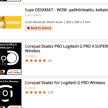
Supe
DESKMAT - WOW -pelihiirimatto, keltain
SUPE-369853
Such deskmat. Much wow. | 920 x 360 x 3 mm
Back to School
local_offer
Corepad
Skatez PRO Logitech G PRO X SUPER
Wireless
CSP2800
star
star
star
star
star
(1)
Corepad
Skatez for Logitech G PRO Wireless
CS29140
star
star
star
star
star
(17)