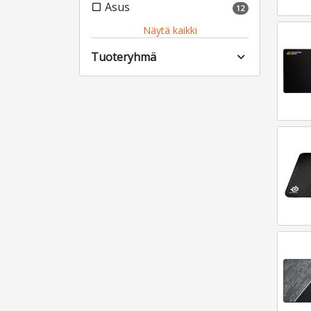
Asus
check_box_outline_blank
12
Näytä kaikki
Tuoteryhmä
expand_more