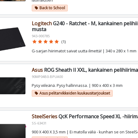
lasinalusen
Back to School
local_offer
Logitech
G240 - Ratchet - M, kankainen pelihii
musta
943-000785
star
star
star
star
star
(1)
G-sarjan hiirimatot saivat uutta ilmettä! | 340 x 280 x 1 mm
Asus
ROG Sheath II XXL, kankainen pelihiirima
90MP04B0-BPUA00
Pysy viileänä. Pysy hallinnassa. | 900 x 400 x 3 mm
Asus pelitarvikkeiden kuukausitarjoukset
local_offer
SteelSeries
QcK Performance Speed XL -hiirim
SS-63431
900 X 400 X 3,5 mm | Ei matolla väliä - kunhan se on SteelS