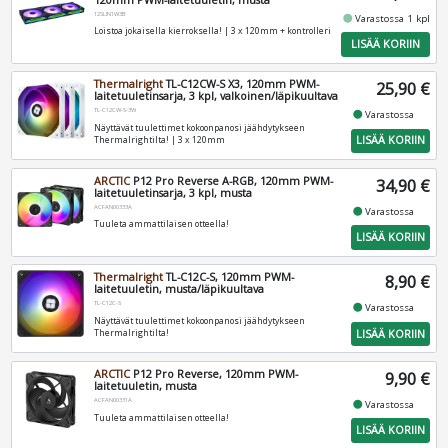
12SLIN1W3B
fiber_manual_record
Varastossa 1 kpl
Loistoa jokaisella kierroksella! | 3 x 120mm + kontrolleri
LISÄÄ KORIIN
Thermalright
TL-C12CW-S X3, 120mm PWM-
25,90 €
laitetuuletinsarja, 3 kpl, valkoinen/läpikuultava
TL-C12CW-S-3W
fiber_manual_record
Varastossa
Näyttävät tuulettimet kokoonpanosi jäähdytykseen
LISÄÄ KORIIN
Thermalrightilta! | 3 x 120mm
ARCTIC
P12 Pro Reverse A-RGB, 120mm PWM-
34,90 €
laitetuuletinsarja, 3 kpl, musta
ACFAN00333A
fiber_manual_record
Varastossa
Tuuleta ammattilaisen otteella!
LISÄÄ KORIIN
Thermalright
TL-C12C-S, 120mm PWM-
8,90 €
laitetuuletin, musta/läpikuultava
TL-C12C-S
fiber_manual_record
Varastossa
Näyttävät tuulettimet kokoonpanosi jäähdytykseen
LISÄÄ KORIIN
Thermalrightilta!
ARCTIC
P12 Pro Reverse, 120mm PWM-
9,90 €
laitetuuletin, musta
ACFAN00331A
fiber_manual_record
Varastossa
Tuuleta ammattilaisen otteella!
LISÄÄ KORIIN