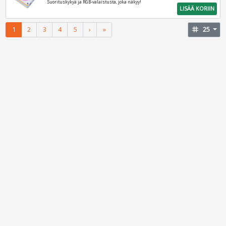
Suorituskykyä ja RGB-valaistusta, joka näkyy!
LISÄÄ KORIIN
1
2
3
4
5
›
»
tag
25