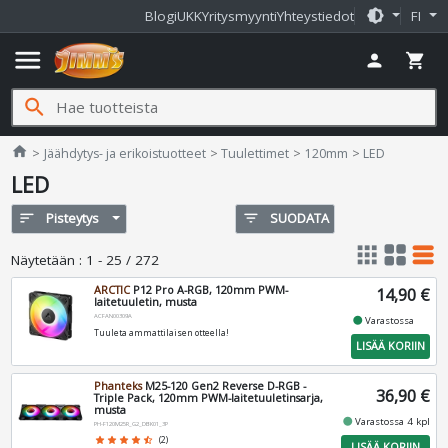
brightness_medium
Blogi
UKK
Yritysmyynti
Yhteystiedot
FI
menu
person
shopping_cart
search
Jimms.fi
home
Jäähdytys- ja erikoistuotteet
Tuulettimet
120mm
LED
LED
sort
Pisteytys
filter_list
SUODATA
apps
grid_view
table_rows
Näytetään
:
1 - 25 / 272
ARCTIC
P12 Pro A-RGB, 120mm PWM-
14,90 €
laitetuuletin, musta
ACFAN00309A
fiber_manual_record
Varastossa
Tuuleta ammattilaisen otteella!
LISÄÄ KORIIN
Phanteks
M25-120 Gen2 Reverse D-RGB -
36,90 €
Triple Pack, 120mm PWM-laitetuuletinsarja,
musta
fiber_manual_record
Varastossa 4 kpl
PH-F120M25R_G2_DBK01_3P
star
star
star
star
star_half
(2)
LISÄÄ KORIIN