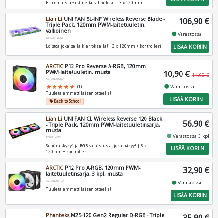
Erinomaista vastinetta rahoillesi! | 3 x 120mm
Lian Li
UNI FAN SL-INF Wireless Reverse Blade -
106,90 €
Triple Pack, 120mm PWM-laitetuuletin,
valkoinen
fiber_manual_record
Varastossa
12RSLIN1W3W
LISÄÄ KORIIN
Loistoa jokaisella kierroksella! | 3 x 120mm + kontrolleri
ARCTIC
P12 Pro Reverse A-RGB, 120mm
PWM-laitetuuletin, musta
10,90 €
14,90 €
ACFAN00322A
fiber_manual_record
Varastossa
star
star
star
star
star
(1)
Tuuleta ammattilaisen otteella!
LISÄÄ KORIIN
Back to School
local_offer
Lian Li
UNI FAN CL Wireless Reverse 120 Black
56,90 €
- Triple Pack, 120mm PWM-laitetuuletinsarja,
musta
fiber_manual_record
Varastossa 3 kpl
12RCL1W3B
Suorituskykyä ja RGB-valaistusta, joka näkyy! | 3 x
LISÄÄ KORIIN
120mm + kontrolleri
ARCTIC
P12 Pro A-RGB, 120mm PWM-
32,90 €
laitetuuletinsarja, 3 kpl, musta
ACFAN00310A
fiber_manual_record
Varastossa
Tuuleta ammattilaisen otteella!
LISÄÄ KORIIN
Phanteks
M25-120 Gen2 Regular D-RGB - Triple
35,90 €