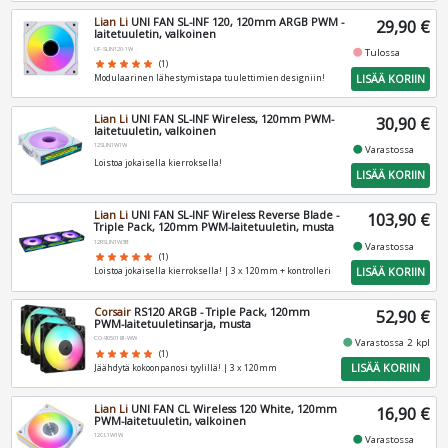
Lian Li
UNI FAN SL-INF 120, 120mm ARGB PWM -
29,90 €
laitetuuletin, valkoinen
UF-SLIN120-1W
fiber_manual_record
Tulossa
star
star
star
star
star
(1)
LISÄÄ KORIIN
Modulaarinen lähestymistapa tuulettimien designiin!
Lian Li
UNI FAN SL-INF Wireless, 120mm PWM-
30,90 €
laitetuuletin, valkoinen
12SLIN1W1W
fiber_manual_record
Varastossa
Loistoa jokaisella kierroksella!
LISÄÄ KORIIN
Lian Li
UNI FAN SL-INF Wireless Reverse Blade -
103,90 €
Triple Pack, 120mm PWM-laitetuuletin, musta
12RSLIN1W3B
fiber_manual_record
Varastossa
star
star
star
star
star
(1)
LISÄÄ KORIIN
Loistoa jokaisella kierroksella! | 3 x 120mm + kontrolleri
Corsair
RS120 ARGB - Triple Pack, 120mm
52,90 €
PWM-laitetuuletinsarja, musta
CO-9050181-WW
fiber_manual_record
Varastossa 2 kpl
star
star
star
star
star
(1)
LISÄÄ KORIIN
Jäähdytä kokoonpanosi tyylillä! | 3 x 120mm
Lian Li
UNI FAN CL Wireless 120 White, 120mm
16,90 €
PWM-laitetuuletin, valkoinen
12CL1W1W
fiber_manual_record
Varastossa