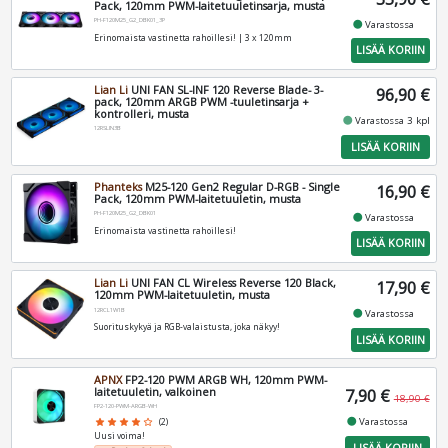
Pack, 120mm PWM-laitetuuletinsarja, musta
PH-F120M25_G2_DBK01_3P
fiber_manual_record
Varastossa
Erinomaista vastinetta rahoillesi! | 3 x 120mm
LISÄÄ KORIIN
Lian Li
UNI FAN SL-INF 120 Reverse Blade- 3-
96,90 €
pack, 120mm ARGB PWM -tuuletinsarja +
kontrolleri, musta
fiber_manual_record
Varastossa 3 kpl
12RSLIN3B
LISÄÄ KORIIN
Phanteks
M25-120 Gen2 Regular D-RGB - Single
16,90 €
Pack, 120mm PWM-laitetuuletin, musta
PH-F120M25_G2_DBK01
fiber_manual_record
Varastossa
Erinomaista vastinetta rahoillesi!
LISÄÄ KORIIN
Lian Li
UNI FAN CL Wireless Reverse 120 Black,
17,90 €
120mm PWM-laitetuuletin, musta
12RCL1W1B
fiber_manual_record
Varastossa
Suorituskykyä ja RGB-valaistusta, joka näkyy!
LISÄÄ KORIIN
APNX
FP2-120 PWM ARGB WH, 120mm PWM-
laitetuuletin, valkoinen
7,90 €
18,90 €
FP2-120-PWM-ARGB-WH
fiber_manual_record
Varastossa
star
star
star
star
star_border
(2)
Uusi voima!
LISÄÄ KORIIN