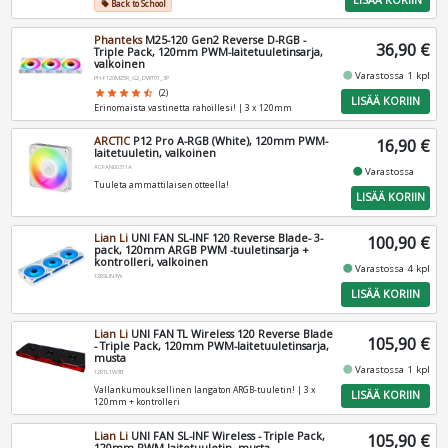
Back to School
local_offer
Phanteks
M25-120 Gen2 Reverse D-RGB -
36,90 €
Triple Pack, 120mm PWM-laitetuuletinsarja,
valkoinen
fiber_manual_record
Varastossa 1 kpl
PH-F120M25R_G2_DWT01_3P
star
star
star
star
star_half
(2)
LISÄÄ KORIIN
Erinomaista vastinetta rahoillesi! | 3 x 120mm
ARCTIC
P12 Pro A-RGB (White), 120mm PWM-
16,90 €
laitetuuletin, valkoinen
ACFAN00311A
fiber_manual_record
Varastossa
Tuuleta ammattilaisen otteella!
LISÄÄ KORIIN
Lian Li
UNI FAN SL-INF 120 Reverse Blade- 3-
100,90 €
pack, 120mm ARGB PWM -tuuletinsarja +
kontrolleri, valkoinen
fiber_manual_record
Varastossa 4 kpl
12RSLIN3W
LISÄÄ KORIIN
Lian Li
UNI FAN TL Wireless 120 Reverse Blade
105,90 €
- Triple Pack, 120mm PWM-laitetuuletinsarja,
musta
fiber_manual_record
Varastossa 1 kpl
12RTL1W3B
Vallankumouksellinen langaton ARGB-tuuletin! | 3 x
LISÄÄ KORIIN
120mm + kontrolleri
Lian Li
UNI FAN SL-INF Wireless - Triple Pack,
105,90 €
120mm PWM-laitetuuletin, musta