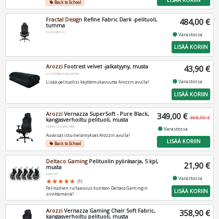
Back to School
local_offer
Fractal Design
Refine Fabric Dark -pelituoli,
484,00 €
tumma
FD-CH-RE1F-01
fiber_manual_record
Varastossa
LISÄÄ KORIIN
Arozzi
Footrest velvet -jalkatyyny, musta
43,90 €
AZ-FOOTREST-VELVET-BK
fiber_manual_record
Varastossa
Lisää pelituolisi käyttömukavuutta Arozzin avulla!
LISÄÄ KORIIN
Arozzi
Vernazza SuperSoft - Pure Black,
349,00 €
368,90 €
kangasverhoiltu pelituoli, musta
VERNAZZA-SPSF-PBK
fiber_manual_record
Varastossa
Auvoisat istuinelämykset Arozzin avulla!
LISÄÄ KORIIN
Back to School
local_offer
Deltaco Gaming
Pelituolin pyöräsarja, 5 kpl,
21,90 €
musta
GAM-157
fiber_manual_record
Varastossa
star
star
star
star
star
(1)
Pelituolien rullaavuus kuntoon Deltaco Gamingin
LISÄÄ KORIIN
siivittämänä!
Arozzi
Vernazza Gaming Chair Soft Fabric,
358,90 €
kangasverhoiltu pelituoli, musta