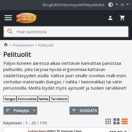
brightness_medium
Blogi
UKK
Yritysmyynti
Yhteystiedot
FI
menu
person
shopping_cart
search
Jimms.fi
home
Pelaaminen
Pelituolit
Pelituolit
Paljon koneen ääressä aikaa viettävän kannattaa panostaa
pelituoliin, joka tarjoaa hyvää ergonomiaa kattavan
säädettävyyden avulla. Valitse juuri sinulle sovelias malli esim.
verhoilun materiaalin (kangas / nahka / keinonahka) tai värin
perusteella. Meiltä löydät myös ajotuolit ja tuolien tarvikkeet!
Kangas
Keinonahka
Nahka
Tarvikkeet
sort
Pisteytys
filter_list
SUODATA
apps
grid_view
table_rows
Näytetään
:
1 - 25 / 170
noblechairs
HERO TX Gaming Chair,