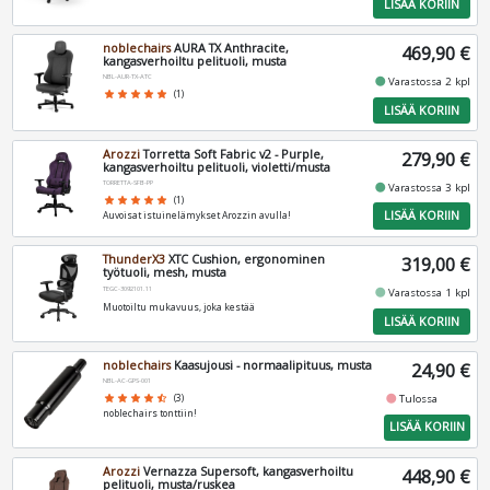
LISÄÄ KORIIN
noblechairs
AURA TX Anthracite,
469,90 €
kangasverhoiltu pelituoli, musta
NBL-AUR-TX-ATC
fiber_manual_record
Varastossa 2 kpl
star
star
star
star
star
(1)
LISÄÄ KORIIN
Arozzi
Torretta Soft Fabric v2 - Purple,
279,90 €
kangasverhoiltu pelituoli, violetti/musta
TORRETTA-SFB-PP
fiber_manual_record
Varastossa 3 kpl
star
star
star
star
star
(1)
LISÄÄ KORIIN
Auvoisat istuinelämykset Arozzin avulla!
ThunderX3
XTC Cushion, ergonominen
319,00 €
työtuoli, mesh, musta
TEGC-3092101.11
fiber_manual_record
Varastossa 1 kpl
Muotoiltu mukavuus, joka kestää
LISÄÄ KORIIN
noblechairs
Kaasujousi - normaalipituus, musta
24,90 €
NBL-AC-GPS-001
fiber_manual_record
star
star
star
star
star_half
(3)
Tulossa
noblechairs tonttiin!
LISÄÄ KORIIN
Arozzi
Vernazza Supersoft, kangasverhoiltu
448,90 €
pelituoli, musta/ruskea