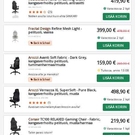
419,90 €
kangasverhoiltu pelituoli, antrasiitti
NBL-HRO-TX-ATC
fiber_manual_record
Varastossa 2 kpl
star
star
star
star
star_border
(25)
LISÄÄ KORIIN
Noblen avulla istut kuin ehta SANKARI!
Fractal Design
Refine Mesh Light -
399,00 €
478,00 €
pelituoli, vaalea
FD-CH-RE1M-02
fiber_manual_record
Varastossa 2 kpl
Back to School
local_offer
LISÄÄ KORIIN
Arozzi
Avanti Soft Fabric - Dark Grey,
kangasverhoiltu pelituoli,
159,00 €
260,90 €
tummanharmaa/musta
AVANTI-SFB-DG
fiber_manual_record
Tulossa, arvio 13.08
Arozzia alle ja menoksi!
LISÄÄ KORIIN
Back to School
local_offer
Arozzi
Vernazza XL SuperSoft - Pure Black,
498,90 €
kangasverhoiltu pelituoli, musta
VERNAZZA-XL-SPSF-PBK
fiber_manual_record
Varastossa 2 kpl
star
star
star
star
star
(1)
LISÄÄ KORIIN
Auvoisat istuinelämykset Arozzin avulla!
Corsair
TC100 RELAXED Gaming Chair - Fabric,
219,90 €
kangasverhoiltu pelituoli, musta/harmaa
CF-9010052-WW
fiber_manual_record
Varastossa 1 kpl
Talon paras istuin!