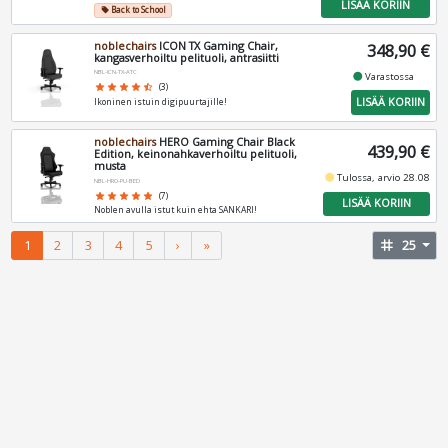
LISÄÄ KORIIN
Back to School
local_offer
noblechairs
ICON TX Gaming Chair,
348,90 €
kangasverhoiltu pelituoli, antrasiitti
NBL-ICN-TX-ATC
fiber_manual_record
Varastossa
star
star
star
star
star_half
(3)
LISÄÄ KORIIN
Ikoninen istuin digipuurtajille!
noblechairs
HERO Gaming Chair Black
439,90 €
Edition, keinonahkaverhoiltu pelituoli,
musta
fiber_manual_record
Tulossa, arvio 28.08
NBL-HRO-PU-BED
star
star
star
star
star
(7)
LISÄÄ KORIIN
Noblen avulla istut kuin ehta SANKARI!
1
2
3
4
5
›
»
tag
25