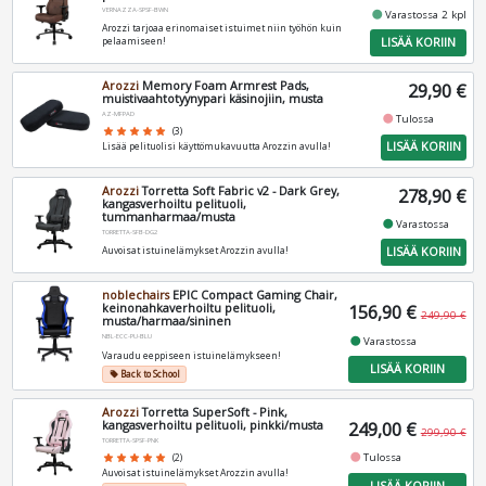
VERNAZZA-SPSF-BWN
fiber_manual_record
Varastossa 2 kpl
Arozzi tarjoaa erinomaiset istuimet niin työhön kuin
LISÄÄ KORIIN
pelaamiseen!
Arozzi
Memory Foam Armrest Pads,
29,90 €
muistivaahtotyynypari käsinojiin, musta
AZ-MFPAD
fiber_manual_record
Tulossa
star
star
star
star
star
(3)
LISÄÄ KORIIN
Lisää pelituolisi käyttömukavuutta Arozzin avulla!
Arozzi
Torretta Soft Fabric v2 - Dark Grey,
278,90 €
kangasverhoiltu pelituoli,
tummanharmaa/musta
fiber_manual_record
Varastossa
TORRETTA-SFB-DG2
LISÄÄ KORIIN
Auvoisat istuinelämykset Arozzin avulla!
noblechairs
EPIC Compact Gaming Chair,
keinonahkaverhoiltu pelituoli,
156,90 €
249,90 €
musta/harmaa/sininen
NBL-ECC-PU-BLU
fiber_manual_record
Varastossa
Varaudu eeppiseen istuinelämykseen!
LISÄÄ KORIIN
Back to School
local_offer
Arozzi
Torretta SuperSoft - Pink,
kangasverhoiltu pelituoli, pinkki/musta
249,00 €
299,90 €
TORRETTA-SPSF-PNK
fiber_manual_record
Tulossa
star
star
star
star
star
(2)
Auvoisat istuinelämykset Arozzin avulla!
LISÄÄ KORIIN