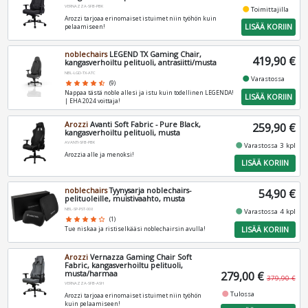
VERNAZZA-SFB-PBK
fiber_manual_record
Toimittajilla
Arozzi tarjoaa erinomaiset istuimet niin työhön kuin
LISÄÄ KORIIN
pelaamiseen!
noblechairs
LEGEND TX Gaming Chair,
419,90 €
kangasverhoiltu pelituoli, antrasiitti/musta
NBL-LGD-TX-ATC
fiber_manual_record
Varastossa
star
star
star
star
star_half
(9)
Nappaa tästä noble allesi ja istu kuin todellinen LEGENDA!
LISÄÄ KORIIN
| EHA 2024 voittaja!
Arozzi
Avanti Soft Fabric - Pure Black,
259,90 €
kangasverhoiltu pelituoli, musta
AVANTI-SFB-PBK
fiber_manual_record
Varastossa 3 kpl
Arozzia alle ja menoksi!
LISÄÄ KORIIN
noblechairs
Tyynysarja noblechairs-
54,90 €
pelituoleille, muistivaahto, musta
NBL-SP-PST-008
fiber_manual_record
Varastossa 4 kpl
star
star
star
star
star_border
(1)
LISÄÄ KORIIN
Tue niskaa ja ristiselkääsi noblechairsin avulla!
Arozzi
Vernazza Gaming Chair Soft
Fabric, kangasverhoiltu pelituoli,
musta/harmaa
279,00 €
379,90 €
VERNAZZA-SFB-ASH
fiber_manual_record
Tulossa
Arozzi tarjoaa erinomaiset istuimet niin työhön
kuin pelaamiseen!