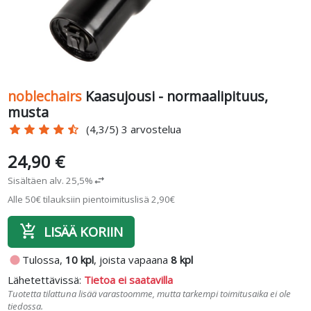
noblechairs
Kaasujousi - normaalipituus,
musta
star
star
star
star
star_half
(4,3/5) 3 arvostelua
24,90 €
Sisältäen alv. 25,5%
swap_horiz
Alle 50€ tilauksiin pientoimituslisä 2,90€
add_shopping_cart
LISÄÄ KORIIN
fiber_manual_record
Tulossa,
10 kpl
, joista vapaana
8 kpl
Lähetettävissä:
Tietoa ei saatavilla
Tuotetta tilattuna lisää varastoomme, mutta tarkempi toimitusaika ei ole
tiedossa.