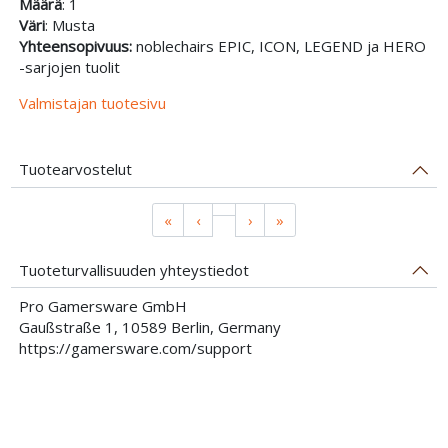
Määrä
: 1
Väri
: Musta
Yhteensopivuus:
noblechairs EPIC, ICON, LEGEND ja HERO
-sarjojen tuolit
Valmistajan tuotesivu
Tuotearvostelut
«
‹
›
»
Tuoteturvallisuuden yhteystiedot
Pro Gamersware GmbH
Gaußstraße 1, 10589 Berlin, Germany
https://gamersware.com/support