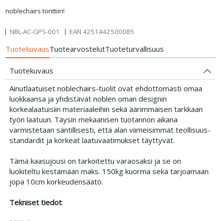
noblechairs tonttiin!
NBL-AC-GPS-001
EAN
4251442500085
Tuotekuvaus
Tuotearvostelut
Tuoteturvallisuus
Tuotekuvaus
Ainutlaatuiset noblechairs-tuolit ovat ehdottomasti omaa
luokkaansa ja yhdistävät noblen oman designin
korkealaatuisiin materiaaleihin sekä äärimmäisen tarkkaan
työn laatuun. Täysin mekaanisen tuotannon aikana
varmistetaan säntillisesti, että alan viimeisimmät teollisuus-
standardit ja korkeat laatuvaatimukset täyttyvät.
Tämä kaasujousi on tarkoitettu varaosaksi ja se on
luokiteltu kestämään maks. 150kg kuorma sekä tarjoamaan
jopa 10cm korkeudensäätö.
Tekniset tiedot
: