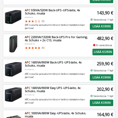
APC
950VA/520W Back-UPS -UPS-laite, 4x
143,90 €
Schuko, musta
BX950MI-GR
fiber_manual_record
Varastossa 1 kpl
star
star
star
star_border
star_border
(1)
APC:n avulla varaudut kriittisiin hetkiin tietotekniikan
LISÄÄ KORIIN
parissa!
APC
2200VA/1320W Back-UPS Pro for Gaming,
482,90 €
4x Schuko + 2x C13, musta
BGM2200B-GR
fiber_manual_record
Ei varastossa
star
star
star
star
star
(1)
LISÄÄ KORIIN
APC
1600VA/900W Back-UPS -UPS-laite, 4x
259,90 €
Schuko, musta
BX1600MI-GR
fiber_manual_record
Varastossa 1 kpl
APC:n avulla varaudut kriittisiin hetkiin tietotekniikan
LISÄÄ KORIIN
parissa!
APC
1600VA/900W Easy UPS -UPS-laite, 4x
202,90 €
Schuko, musta
BVX1600LI-GR
fiber_manual_record
Varastossa 1 kpl
APC:n avulla varaudut kriittisiin hetkiin tietotekniikan
LISÄÄ KORIIN
parissa!
APC
1000VA/600W Easy -UPS-laite, 4x Schuko,
164,90 €
musta