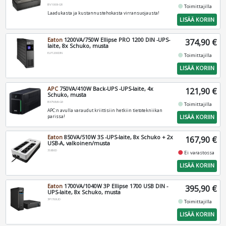
BV1000I-GR
fiber_manual_record
Toimittajilla
Laadukasta ja kustannustehokasta virransuojausta!
LISÄÄ KORIIN
Eaton
1200VA/750W Ellipse PRO 1200 DIN -UPS-
374,90 €
laite, 8x Schuko, musta
ELP1200DIN
fiber_manual_record
Toimittajilla
LISÄÄ KORIIN
APC
750VA/410W Back-UPS -UPS-laite, 4x
121,90 €
Schuko, musta
BX750MI-GR
fiber_manual_record
Toimittajilla
APC:n avulla varaudut kriittisiin hetkiin tietotekniikan
LISÄÄ KORIIN
parissa!
Eaton
850VA/510W 3S -UPS-laite, 8x Schuko + 2x
167,90 €
USB-A, valkoinen/musta
3S850D
fiber_manual_record
Ei varastossa
LISÄÄ KORIIN
Eaton
1700VA/1040W 3P Ellipse 1700 USB DIN -
395,90 €
UPS-laite, 8x Schuko, musta
3P1700UD
fiber_manual_record
Toimittajilla
LISÄÄ KORIIN