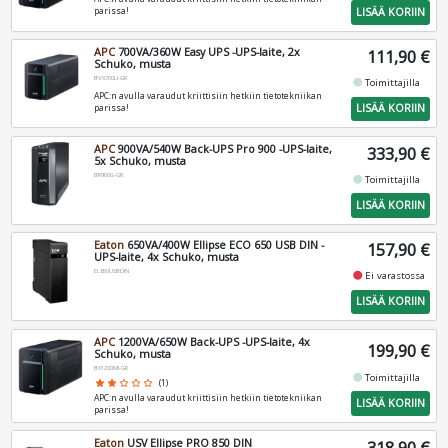
LISÄÄ KORIIN
parissa!
APC
700VA/360W Easy UPS -UPS-laite, 2x
111,90 €
Schuko, musta
BVX700LI-GR
fiber_manual_record
Toimittajilla
APC:n avulla varaudut kriittisiin hetkiin tietotekniikan
LISÄÄ KORIIN
parissa!
APC
900VA/540W Back-UPS Pro 900 -UPS-laite,
333,90 €
5x Schuko, musta
BR900G-GR
fiber_manual_record
Toimittajilla
LISÄÄ KORIIN
Eaton
650VA/400W Ellipse ECO 650 USB DIN -
157,90 €
UPS-laite, 4x Schuko, musta
EL650USBDIN
fiber_manual_record
Ei varastossa
LISÄÄ KORIIN
APC
1200VA/650W Back-UPS -UPS-laite, 4x
199,90 €
Schuko, musta
BX1200MI-GR
fiber_manual_record
Toimittajilla
star
star
star_border
star_border
star_border
(1)
APC:n avulla varaudut kriittisiin hetkiin tietotekniikan
LISÄÄ KORIIN
parissa!
Eaton
USV Ellipse PRO 850 DIN