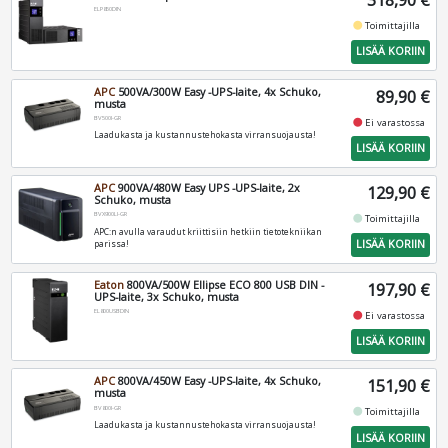
318,90 €
ELP850DIN
fiber_manual_record
Toimittajilla
LISÄÄ KORIIN
APC
500VA/300W Easy -UPS-laite, 4x Schuko,
89,90 €
musta
BV500I-GR
fiber_manual_record
Ei varastossa
Laadukasta ja kustannustehokasta virransuojausta!
LISÄÄ KORIIN
APC
900VA/480W Easy UPS -UPS-laite, 2x
129,90 €
Schuko, musta
BVX900LI-GR
fiber_manual_record
Toimittajilla
APC:n avulla varaudut kriittisiin hetkiin tietotekniikan
LISÄÄ KORIIN
parissa!
Eaton
800VA/500W Ellipse ECO 800 USB DIN -
197,90 €
UPS-laite, 3x Schuko, musta
EL800USBDIN
fiber_manual_record
Ei varastossa
LISÄÄ KORIIN
APC
800VA/450W Easy -UPS-laite, 4x Schuko,
151,90 €
musta
BV800I-GR
fiber_manual_record
Toimittajilla
Laadukasta ja kustannustehokasta virransuojausta!
LISÄÄ KORIIN