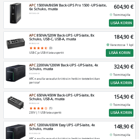
APC
1500VA/865W Back-UPS Pro 1500 -UPS-laite,
604,90 €
6x Schuko, musta
BR1500G-GR
fiber_manual_record
Toimittajilla
LISÄÄ KORIIN
APC
850VA/520W Back-UPS -UPS-laite, 8x
184,90 €
Schuko, USB-C, USB-A, musta
BE850G2-GR
fiber_manual_record
Varastossa 1 kpl
star
star
star
star
star_half
(3)
LISÄÄ KORIIN
USB-C ja USB-A latausportit
APC
2200VA/1200W Back-UPS -UPS-laite, 4x
324,90 €
Schuko, musta
BX2200MI-GR
fiber_manual_record
Toimittajilla
APC:n avulla varaudut kriittisiin hetkiin tietotekniikan
LISÄÄ KORIIN
parissa!
APC
650VA/450W Back-UPS -UPS-laite, 8x
154,90 €
Schuko, USB-A, musta
BE650G2-GR
fiber_manual_record
Toimittajilla
star
star
star
star
star_border
(1)
LISÄÄ KORIIN
230V | 1 USB-latausportti
APC
1200VA/650W Easy UPS -UPS-laite, 4x
148,90 €
Schuko, musta
BVX1200LI-GR
fiber_manual_record
Toimittajilla
APC:n avulla varaudut kriittisiin hetkiin tietotekniikan