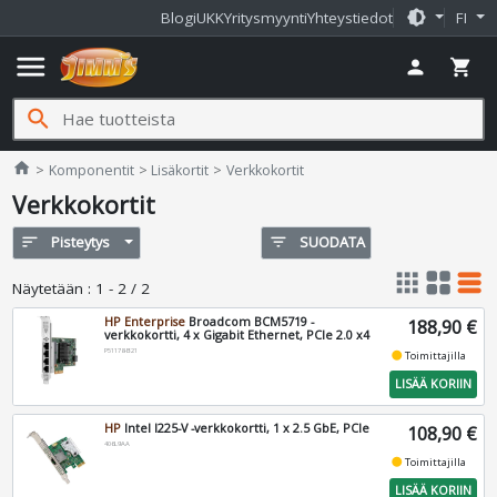
brightness_medium
Blogi
UKK
Yritysmyynti
Yhteystiedot
FI
menu
person
shopping_cart
search
Jimms.fi
home
Komponentit
Lisäkortit
Verkkokortit
Verkkokortit
sort
Pisteytys
filter_list
SUODATA
apps
grid_view
table_rows
Näytetään
:
1 - 2 / 2
HP Enterprise
Broadcom BCM5719 -
188,90 €
verkkokortti, 4 x Gigabit Ethernet, PCIe 2.0 x4
P51178-B21
fiber_manual_record
Toimittajilla
LISÄÄ KORIIN
HP
Intel I225-V -verkkokortti, 1 x 2.5 GbE, PCIe
108,90 €
406L9AA
fiber_manual_record
Toimittajilla
LISÄÄ KORIIN