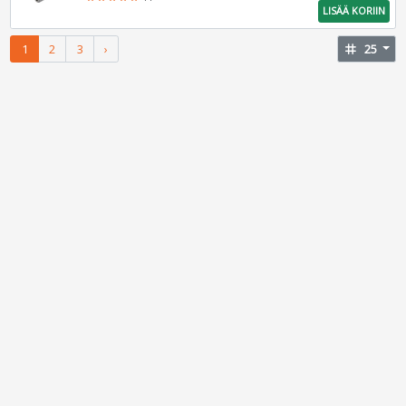
LISÄÄ KORIIN
1
2
3
›
tag
25