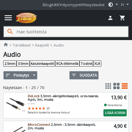
brightness_medium
Blogi
UKK
Yritysmyynti
Yhteystiedot
FI
menu
person
shopping_cart
search
Jimms.fi
home
Tarvikkeet
Kaapelit
Audio
Audio
2.5mm
3.5mm
Kaiutinkaapelit
RCA-liittimellä
Toslink
XLR
sort
Pisteytys
filter_list
SUODATA
apps
grid_view
table_rows
Näytetään
:
1 - 25 / 70
DeLock
3,5mm -äänijatkokaapeli, uros-naaras,
13,90 €
4-pin, 3m, musta
DE-84668
fiber_manual_record
Varastossa
star
star
star
star
star
(2)
LISÄÄ KORIIN
Delockin tuotteilla homma hoituu!
MicroConnect
2,5mm - 3,5mm -äänikaapeli,
4,90 €
2m, musta