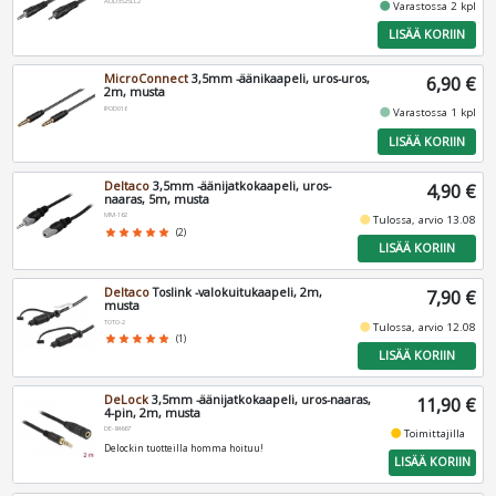
AUD3525LL2
fiber_manual_record
Varastossa 2 kpl
LISÄÄ KORIIN
MicroConnect
3,5mm -äänikaapeli, uros-uros,
6,90 €
2m, musta
IPOD016
fiber_manual_record
Varastossa 1 kpl
LISÄÄ KORIIN
Deltaco
3,5mm -äänijatkokaapeli, uros-
4,90 €
naaras, 5m, musta
MM-162
fiber_manual_record
Tulossa, arvio 13.08
star
star
star
star
star
(2)
LISÄÄ KORIIN
Deltaco
Toslink -valokuitukaapeli, 2m,
7,90 €
musta
TOTO-2
fiber_manual_record
Tulossa, arvio 12.08
star
star
star
star
star
(1)
LISÄÄ KORIIN
DeLock
3,5mm -äänijatkokaapeli, uros-naaras,
11,90 €
4-pin, 2m, musta
DE-84667
fiber_manual_record
Toimittajilla
Delockin tuotteilla homma hoituu!
LISÄÄ KORIIN