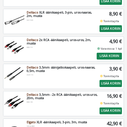
LISÄÄ KORIIN
Deltaco
XLR -äänikaapeli, 3-pin, uros-naaras,
8,90 €
2m, musta
XLR-1020
fiber_manual_record
Toimittajilla
LISÄÄ KORIIN
Deltaco
2x RCA -äänikaapeli, uros-uros, 2m,
4,90 €
musta
MM-110
fiber_manual_record
Varastossa 1 kpl
LISÄÄ KORIIN
Deltaco
3,5mm -äänijatkokaapeli, uros-naaras,
3,90 €
0,5m, musta
AUD-110
fiber_manual_record
Toimittajilla
LISÄÄ KORIIN
Deltaco
3,5mm - 2x RCA -äänikaapeli, uros-uros,
16,90 €
20m, musta
MM-145
fiber_manual_record
Toimittajilla
LISÄÄ KORIIN
Elgato
XLR -äänikaapeli, 3-pin, 3m, musta
42,90 €
10CAL9901