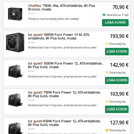
Chieftec
750W, Vita, ATX-virtalähde, 80 Plus
70,90 €
Bronze, musta
BPX-750-S
fiber_manual_record
Varastossa 2 kpl
Tehoa ja suorituskykyä johon voit luottaa!
LISÄÄ KORIIN
be quiet!
1000W Pure Power 13 M, ATX-
193,90 €
virtalähde, 80 Plus Gold, musta
BP028EU
fiber_manual_record
Toimittajilla
Poikkeuksellisen hiljainen, ylivertaiset ominaisuudet
LISÄÄ KORIIN
be quiet!
1000W Pure Power 12, ATX-virtalähde,
142,90 €
80 Plus Gold, musta
BP005EU
fiber_manual_record
Toimittajilla
Poikkeuksellisen hiljainen, ylivertaiset ominaisuudet
LISÄÄ KORIIN
be quiet!
750W Pure Power 12, ATX-virtalähde,
103,90 €
80 Plus Gold, musta
BP003EU
fiber_manual_record
Toimittajilla
Poikkeuksellisen hiljainen, ylivertaiset ominaisuudet
LISÄÄ KORIIN
be quiet!
850W Pure Power 12, ATX-virtalähde,
127,90 €
80 Plus Gold, musta
BP004EU
fiber_manual_record
Toimittajilla