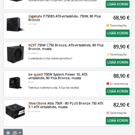
Poikkeuksellisen hiljainen, ylivertaiset ominaisuudet
LISÄÄ KORIIN
Gigabyte
P750BS ATX-virtalähde, 750W, 80 Plus
68,90 €
Bronze
GP-P750BS
fiber_manual_record
Toimittajilla
LISÄÄ KORIIN
NZXT
750W C750 Bronze, ATX-virtalähde, 80 Plus
89,90 €
Bronze, musta
PA-7B3BB-EU
fiber_manual_record
Toimittajilla
Luotettavaa virtaa kokoonpanollesi!
LISÄÄ KORIIN
be quiet!
750W System Power 10, ATX-
88,90 €
virtalähde, 80 Plus Bronze, musta
BN329
fiber_manual_record
Ei varastossa
Todettua luotettavuutta, hiljaista käyttöä.
LISÄÄ KORIIN
SilverStone
Attis 750R - 80 PLUS Bronze 750 ATX
82,90 €
3.1 ATX virtalähde, musta
SST-AT750R-BF
fiber_manual_record
Toimittajilla
LISÄÄ KORIIN
tag
25