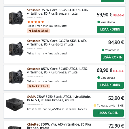
Seasonic
750W Core BC-750 ATX 3.1, ATX-
virtalähde, 80 Plus Bronze, musta
59,90 €
73,90 €
SRP-CBC751-A5A51JF
fiber_manual_record
Varastossa
star
star
star
star
star
(1)
Tehoa ilman monimutkaisuutta!
LISÄÄ KORIIN
Back to School
local_offer
Seasonic
750W Core GC-750 ATX3.1, ATX-
84,90 €
virtalähde, 80 Plus Gold, musta
SRP-CGC751-A5A32SF
fiber_manual_record
Varastossa
Tehoa ilman monimutkaisuutta!
LISÄÄ KORIIN
Seasonic
850W Core BC-850 ATX 3.1, ATX-
68,90 €
83,90 €
virtalähde, 80 Plus Bronze, musta
SRP-CBC851-A5A51JF
fiber_manual_record
Varastossa
Tehoa ilman monimutkaisuutta!
LISÄÄ KORIIN
Back to School
local_offer
SAMA
750W B750 Black, ATX 3.1 virtalähde,
53,90 €
PCIe 5.1, 80 Plus Bronze, musta
B0750-BKBFWA31-EU
fiber_manual_record
Tulossa, arvio 18.08
Koska ei ole ihan se ja SAMA, mikä ruokkii koneesi!
LISÄÄ KORIIN
Chieftec
850W, Vita, ATX-virtalähde, 80 Plus
72,90 €
Bronze, musta