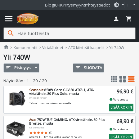
brightness_medium
Blogi
UKK
Yritysmyynti
Yhteystiedot
FI
menu
person
shopping_cart
search
Jimms.fi
home
Komponentit
Virtalähteet
ATX kiinteät kaapelit
Yli 740W
Yli 740W
sort
Pisteytys
filter_list
SUODATA
apps
grid_view
table_rows
Näytetään
:
1 - 20 / 20
Seasonic
850W Core GC-850 ATX3.1, ATX-
96,90 €
virtalähde, 80 Plus Gold, musta
SRP-CGC851-A5A32SF
fiber_manual_record
Varastossa
Tehoa ilman monimutkaisuutta!
LISÄÄ KORIIN
Asus
750W TUF GAMING, ATX-virtalähde, 80 Plus
68,90 €
Bronze, musta
TUF-GAMING-750B
fiber_manual_record
Varastossa
star
star
star
star
star
(1)
LISÄÄ KORIIN
Astetta TUFfimpaa virtaa kokoonpanollesi!