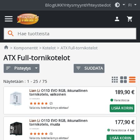
brightness_medium
Blogi
UKK
Yritysmyynti
Yhteystiedot
FI
menu
person
shopping_cart
search
Jimms.fi
home
Komponentit
Kotelot
ATX Full-tornikotelot
ATX Full-tornikotelot
sort
Pisteytys
filter_list
SUODATA
apps
grid_view
table_rows
Näytetään
:
1 - 25 / 75
Lian Li
O11D EVO RGB, ikkunallinen
189,90 €
tornikotelo, valkoinen
O11DERGBW
fiber_manual_record
Varastossa
star
star
star
star
star
(2)
LISÄÄ KORIIN
Valaistu koteloelämys odottaa!
Lian Li
O11D EVO RGB, ikkunallinen
177,90 €
tornikotelo, musta
O11DERGBX
fiber_manual_record
Varastossa 4 kpl
star
star
star
star
star
(5)
LISÄÄ KORIIN
Valaistu koteloelämys odottaa!