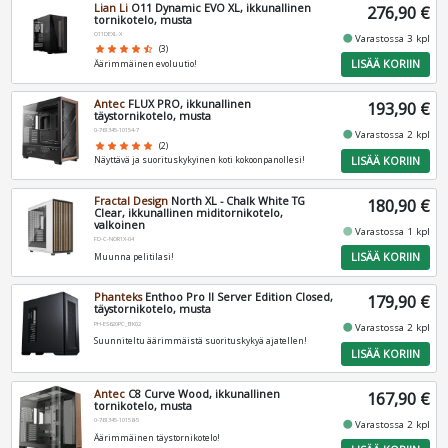
Lian Li
O11 Dynamic EVO XL, ikkunallinen
276,90 €
tornikotelo, musta
O11DEXL-X
fiber_manual_record
Varastossa 3 kpl
star
star
star
star
star_half
(3)
LISÄÄ KORIIN
Äärimmäinen evoluutio!
Antec
FLUX PRO, ikkunallinen
193,90 €
täystornikotelo, musta
0-761345-10154-7
fiber_manual_record
Varastossa 2 kpl
star
star
star
star
star
(2)
LISÄÄ KORIIN
Näyttävä ja suorituskykyinen koti kokoonpanollesi!
Fractal Design
North XL - Chalk White TG
180,90 €
Clear, ikkunallinen miditornikotelo,
valkoinen
fiber_manual_record
Varastossa 1 kpl
FD-C-NOR1X-04
LISÄÄ KORIIN
Muunna pelitilasi!
Phanteks
Enthoo Pro II Server Edition Closed,
179,90 €
täystornikotelo, musta
PH-ES620PC_BK02
fiber_manual_record
Varastossa 2 kpl
Suunniteltu äärimmäistä suorituskykyä ajatellen!
LISÄÄ KORIIN
Antec
C8 Curve Wood, ikkunallinen
167,90 €
tornikotelo, musta
0-761345-10158-5
fiber_manual_record
Varastossa 2 kpl
Äärimmäinen täystornikotelo!