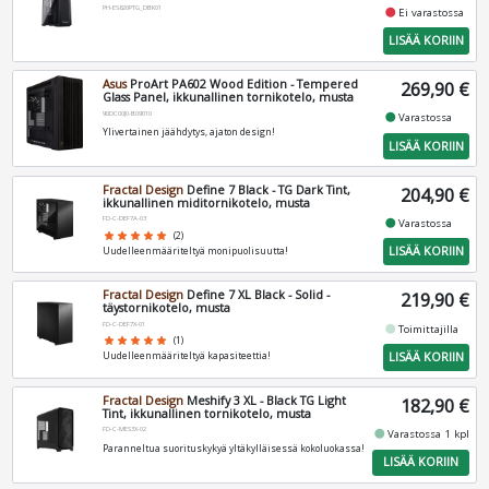
PH-ES620PTG_DBK01
fiber_manual_record
Ei varastossa
LISÄÄ KORIIN
Asus
ProArt PA602 Wood Edition - Tempered
269,90 €
Glass Panel, ikkunallinen tornikotelo, musta
90DC00J0-B09010
fiber_manual_record
Varastossa
Ylivertainen jäähdytys, ajaton design!
LISÄÄ KORIIN
Fractal Design
Define 7 Black - TG Dark Tint,
204,90 €
ikkunallinen miditornikotelo, musta
FD-C-DEF7A-03
fiber_manual_record
Varastossa
star
star
star
star
star
(2)
LISÄÄ KORIIN
Uudelleenmääriteltyä monipuolisuutta!
Fractal Design
Define 7 XL Black - Solid -
219,90 €
täystornikotelo, musta
FD-C-DEF7X-01
fiber_manual_record
Toimittajilla
star
star
star
star
star
(1)
LISÄÄ KORIIN
Uudelleenmääriteltyä kapasiteettia!
Fractal Design
Meshify 3 XL - Black TG Light
182,90 €
Tint, ikkunallinen tornikotelo, musta
FD-C-MES3X-02
fiber_manual_record
Varastossa 1 kpl
Paranneltua suorituskykyä yltäkylläisessä kokoluokassa!
LISÄÄ KORIIN