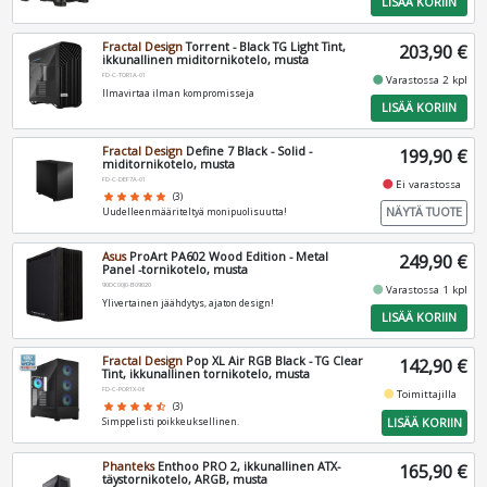
LISÄÄ KORIIN
Fractal Design
Torrent - Black TG Light Tint,
203,90 €
ikkunallinen miditornikotelo, musta
FD-C-TOR1A-01
fiber_manual_record
Varastossa 2 kpl
Ilmavirtaa ilman kompromisseja
LISÄÄ KORIIN
Fractal Design
Define 7 Black - Solid -
199,90 €
miditornikotelo, musta
FD-C-DEF7A-01
fiber_manual_record
Ei varastossa
star
star
star
star
star
(3)
NÄYTÄ TUOTE
Uudelleenmääriteltyä monipuolisuutta!
Asus
ProArt PA602 Wood Edition - Metal
249,90 €
Panel -tornikotelo, musta
90DC00J0-B09020
fiber_manual_record
Varastossa 1 kpl
Ylivertainen jäähdytys, ajaton design!
LISÄÄ KORIIN
Fractal Design
Pop XL Air RGB Black - TG Clear
142,90 €
Tint, ikkunallinen tornikotelo, musta
FD-C-POR1X-06
fiber_manual_record
Toimittajilla
star
star
star
star
star_half
(3)
LISÄÄ KORIIN
Simppelisti poikkeuksellinen.
Phanteks
Enthoo PRO 2, ikkunallinen ATX-
165,90 €
täystornikotelo, ARGB, musta