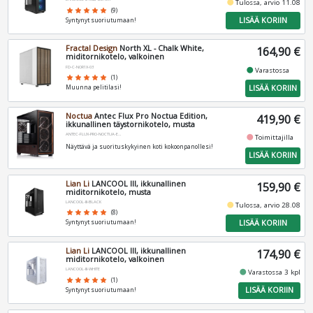
fiber_manual_record
Tulossa, arvio 11.08
star
star
star
star
star
(9)
LISÄÄ KORIIN
Syntynyt suoriutumaan!
Fractal Design
North XL - Chalk White,
164,90 €
miditornikotelo, valkoinen
FD-C-NOR1X-03
fiber_manual_record
Varastossa
star
star
star
star
star
(1)
LISÄÄ KORIIN
Muunna pelitilasi!
Noctua
Antec Flux Pro Noctua Edition,
419,90 €
ikkunallinen täystornikotelo, musta
ANTEC-FLUX-PRO-NOCTUA-EDITION
fiber_manual_record
Toimittajilla
Näyttävä ja suorituskykyinen koti kokoonpanollesi!
LISÄÄ KORIIN
Lian Li
LANCOOL III, ikkunallinen
159,90 €
miditornikotelo, musta
LANCOOL-III-BLACK
fiber_manual_record
Tulossa, arvio 28.08
star
star
star
star
star
(8)
LISÄÄ KORIIN
Syntynyt suoriutumaan!
Lian Li
LANCOOL III, ikkunallinen
174,90 €
miditornikotelo, valkoinen
LANCOOL-III-WHITE
fiber_manual_record
Varastossa 3 kpl
star
star
star
star
star
(1)
LISÄÄ KORIIN
Syntynyt suoriutumaan!