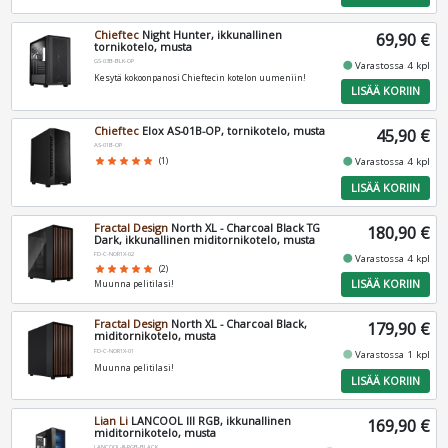
Chieftec
Night Hunter, ikkunallinen
69,90 €
tornikotelo, musta
GS-03B-BLK-OP
fiber_manual_record
Varastossa 4 kpl
Kesytä kokoonpanosi Chieftecin kotelon uumeniin!
LISÄÄ KORIIN
Chieftec
Elox AS-01B-OP, tornikotelo, musta
45,90 €
AS-01B-OP
fiber_manual_record
star
star
star
star
star
(1)
Varastossa 4 kpl
LISÄÄ KORIIN
Fractal Design
North XL - Charcoal Black TG
180,90 €
Dark, ikkunallinen miditornikotelo, musta
FD-C-NOR1X-02
fiber_manual_record
Varastossa 4 kpl
star
star
star
star
star
(2)
LISÄÄ KORIIN
Muunna pelitilasi!
Fractal Design
North XL - Charcoal Black,
179,90 €
miditornikotelo, musta
FD-C-NOR1X-01
fiber_manual_record
Varastossa 1 kpl
Muunna pelitilasi!
LISÄÄ KORIIN
Lian Li
LANCOOL III RGB, ikkunallinen
169,90 €
miditornikotelo, musta
LANCOOL-III-RGB-BLACK