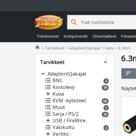
search
Tietokoneet
Komponentit
Oheislaitteet
Pelaam
Jimms.fi
home
Tarvikkeet
Adapterit/Jakajat
Ääni
6.3mm
6.
Tarvikkeet
expand_less
sort
expand_more
Adapterit/Jakajat
format_list_bulleted
BNC
3
format_list_bulleted
Kiintolevy
Näyte
39
add
Kuva
format_list_bulleted
KVM -kytkimet
68
format_list_bulleted
Muut
1
format_list_bulleted
Sarja / PS/2
20
add
USB / FireWire
format_list_bulleted
Valokuitu
2
add
Verkko