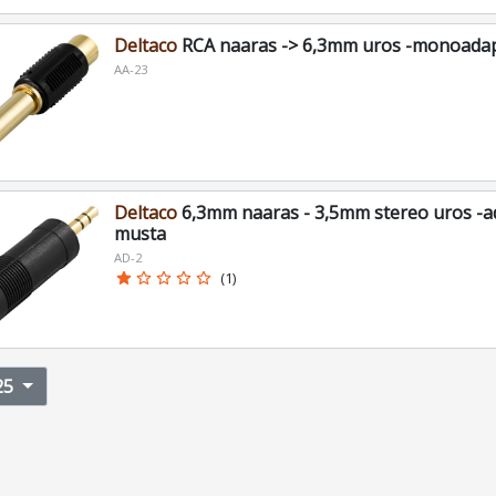
Deltaco
RCA naaras -> 6,3mm uros -monoadap
AA-23
Deltaco
6,3mm naaras - 3,5mm stereo uros -ad
musta
AD-2
star
star_border
star_border
star_border
star_border
(1)
25