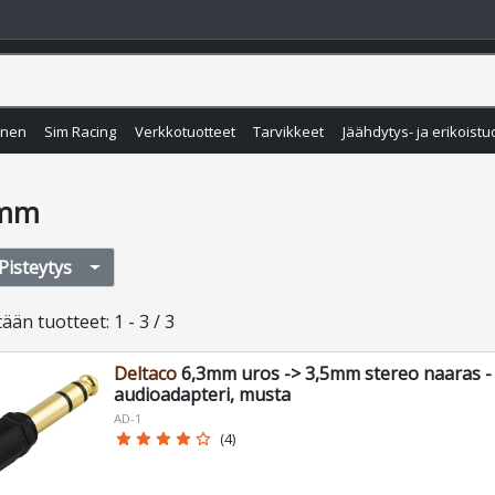
inen
Sim Racing
Verkkotuotteet
Tarvikkeet
Jäähdytys- ja erikoistu
3mm
Pisteytys
tään
tuotteet
:
1 - 3 / 3
Deltaco
6,3mm uros -> 3,5mm stereo naaras -
audioadapteri, musta
AD-1
star
star
star
star
star_border
(4)