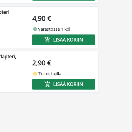
teri
4,90 €
fiber_manual_record
Varastossa 1 kpl
add_shopping_cart
LISÄÄ KORIIN
apteri,
2,90 €
fiber_manual_record
Toimittajilla
add_shopping_cart
LISÄÄ KORIIN