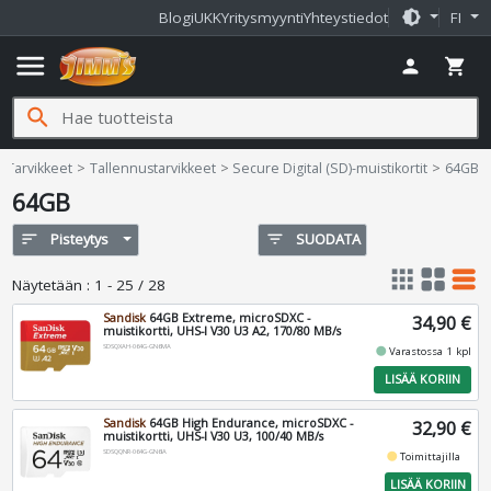
brightness_medium
Blogi
UKK
Yritysmyynti
Yhteystiedot
FI
menu
person
shopping_cart
search
Jimms.fi
Tarvikkeet
Tallennustarvikkeet
Secure Digital (SD)-muistikortit
64GB
64GB
sort
Pisteytys
filter_list
SUODATA
apps
grid_view
table_rows
Näytetään
:
1 - 25 / 28
Sandisk
64GB Extreme, microSDXC -
34,90 €
muistikortti, UHS-I V30 U3 A2, 170/80 MB/s
SDSQXAH-064G-GN6MA
fiber_manual_record
Varastossa 1 kpl
LISÄÄ KORIIN
Sandisk
64GB High Endurance, microSDXC -
32,90 €
muistikortti, UHS-I V30 U3, 100/40 MB/s
SDSQQNR-064G-GN6IA
fiber_manual_record
Toimittajilla
LISÄÄ KORIIN