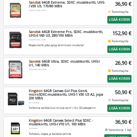
Sandisk
64GB Extreme, SDXC -muistikortti, UHS-
36,90 €
I V30 U3, 170/80 MB/s
SDSDXV2-064G-GNCIN
fiber_manual_record
Toimittajilla
LISÄÄ KORIIN
Sandisk
64GB Extreme Pro, SDXC -muistikortti,
152,90 €
UHS-II V60 U3, 280/100 MB/s
SDSDXEP-064G-GN4IN
fiber_manual_record
Toimittajilla
Nopea kortti joka pysyy toiminnan mukana!
LISÄÄ KORIIN
Sandisk
64GB Ultra, SDXC -muistikortti, UHS-I
26,90 €
U1, 140 MB/s
SDSDUNB-064G-GN6IN
fiber_manual_record
Toimittajilla
LISÄÄ KORIIN
Kingston
64GB Canvas Go! Plus Gen4,
50,90 €
microSDXC-muistikortti, UHS-1 V30 U3 A2, jopa
200 MB/s
fiber_manual_record
Toimittajilla
SDCG4/64GB
LISÄÄ KORIIN
Tallenna seikkailusi missä vain! | Sis. SD-adapterin
Kingston
64GB Canvas Select Plus SDXC -
36,90 €
muistikortti, UHS-I V10 U1, 100 MB/s
SDS3/64GB
fiber_manual_record
Varastossa 1 kpl
Tehokas, nopea ja kestävä valinta