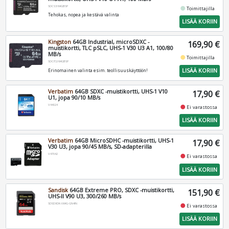
SDCS3/64GBSP
fiber_manual_record
Toimittajilla
Tehokas, nopea ja kestävä valinta
LISÄÄ KORIIN
Kingston
64GB Industrial, microSDXC -
169,90 €
muistikortti, TLC pSLC, UHS-1 V30 U3 A1, 100/80
MB/s
fiber_manual_record
Toimittajilla
SDCIT2/64GBSP
LISÄÄ KORIIN
Erinomainen valinta esim. teollisuuskäyttöön!
Verbatim
64GB SDXC -muistikortti, UHS-1 V10
17,90 €
U1, jopa 90/10 MB/s
V44024
fiber_manual_record
Ei varastossa
LISÄÄ KORIIN
Verbatim
64GB MicroSDHC -muistikortti, UHS-1
17,90 €
V30 U3, jopa 90/45 MB/s, SD-adapterilla
V47042
fiber_manual_record
Ei varastossa
LISÄÄ KORIIN
Sandisk
64GB Extreme PRO, SDXC -muistikortti,
151,90 €
UHS-II V90 U3, 300/260 MB/s
SDSDXDK-064G-GN4IN
fiber_manual_record
Ei varastossa
LISÄÄ KORIIN