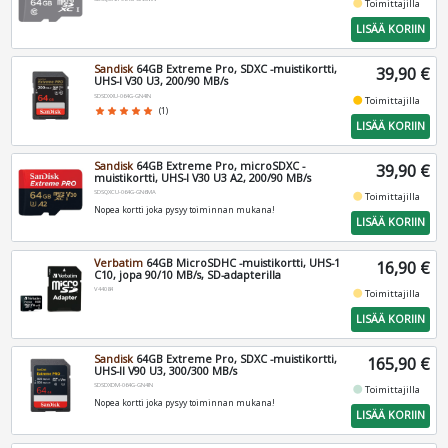
fiber_manual_record
Toimittajilla
LISÄÄ KORIIN
Sandisk
64GB Extreme Pro, SDXC -muistikortti,
39,90 €
UHS-I V30 U3, 200/90 MB/s
SDSDXXU-064G-GN4IN
fiber_manual_record
Toimittajilla
star
star
star
star
star
(1)
LISÄÄ KORIIN
Sandisk
64GB Extreme Pro, microSDXC -
39,90 €
muistikortti, UHS-I V30 U3 A2, 200/90 MB/s
SDSQXCU-064G-GN6MA
fiber_manual_record
Toimittajilla
Nopea kortti joka pysyy toiminnan mukana!
LISÄÄ KORIIN
Verbatim
64GB MicroSDHC -muistikortti, UHS-1
16,90 €
C10, jopa 90/10 MB/s, SD-adapterilla
V44084
fiber_manual_record
Toimittajilla
LISÄÄ KORIIN
Sandisk
64GB Extreme Pro, SDXC -muistikortti,
165,90 €
UHS-II V90 U3, 300/300 MB/s
SDSDXDM-064G-GN4IN
fiber_manual_record
Toimittajilla
Nopea kortti joka pysyy toiminnan mukana!
LISÄÄ KORIIN