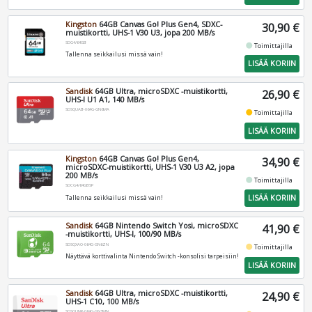
Kingston
64GB Canvas Go! Plus Gen4, SDXC-
30,90 €
muistikortti, UHS-1 V30 U3, jopa 200 MB/s
SDG4/64GB
fiber_manual_record
Toimittajilla
Tallenna seikkailusi missä vain!
LISÄÄ KORIIN
Sandisk
64GB Ultra, microSDXC -muistikortti,
26,90 €
UHS-I U1 A1, 140 MB/s
SDSQUAB-064G-GN6MA
fiber_manual_record
Toimittajilla
LISÄÄ KORIIN
Kingston
64GB Canvas Go! Plus Gen4,
34,90 €
microSDXC-muistikortti, UHS-1 V30 U3 A2, jopa
200 MB/s
fiber_manual_record
Toimittajilla
SDCG4/64GBSP
LISÄÄ KORIIN
Tallenna seikkailusi missä vain!
Sandisk
64GB Nintendo Switch Yosi, microSDXC
41,90 €
-muistikortti, UHS-I, 100/90 MB/s
SDSQXAO-064G-GN6ZN
fiber_manual_record
Toimittajilla
Näyttävä korttivalinta Nintendo Switch -konsolisi tarpeisiin!
LISÄÄ KORIIN
Sandisk
64GB Ultra, microSDXC -muistikortti,
24,90 €
UHS-1 C10, 100 MB/s
SDSQUNR-064G-GN3MN