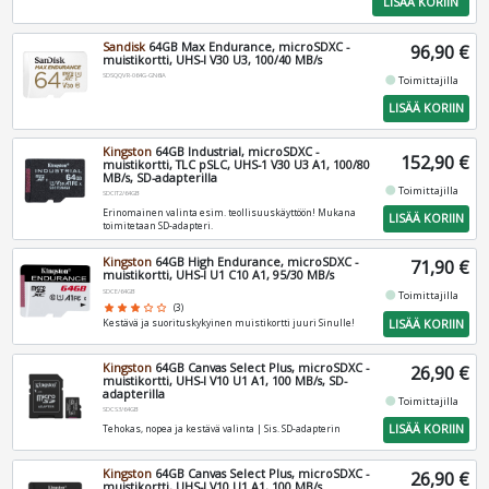
LISÄÄ KORIIN
Sandisk
64GB Max Endurance, microSDXC -
96,90 €
muistikortti, UHS-I V30 U3, 100/40 MB/s
SDSQQVR-064G-GN6IA
fiber_manual_record
Toimittajilla
LISÄÄ KORIIN
Kingston
64GB Industrial, microSDXC -
152,90 €
muistikortti, TLC pSLC, UHS-1 V30 U3 A1, 100/80
MB/s, SD-adapterilla
fiber_manual_record
Toimittajilla
SDCIT2/64GB
Erinomainen valinta esim. teollisuuskäyttöön! Mukana
LISÄÄ KORIIN
toimitetaan SD-adapteri.
Kingston
64GB High Endurance, microSDXC -
71,90 €
muistikortti, UHS-I U1 C10 A1, 95/30 MB/s
SDCE/64GB
fiber_manual_record
Toimittajilla
star
star
star
star_border
star_border
(3)
LISÄÄ KORIIN
Kestävä ja suorituskykyinen muistikortti juuri Sinulle!
Kingston
64GB Canvas Select Plus, microSDXC -
26,90 €
muistikortti, UHS-I V10 U1 A1, 100 MB/s, SD-
adapterilla
fiber_manual_record
Toimittajilla
SDCS3/64GB
LISÄÄ KORIIN
Tehokas, nopea ja kestävä valinta | Sis. SD-adapterin
Kingston
64GB Canvas Select Plus, microSDXC -
26,90 €
muistikortti, UHS-I V10 U1 A1, 100 MB/s