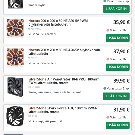
fiber_manual_record
Varastossa 2 kpl
Ilmalle kyytiä!
LISÄÄ KORIIN
Noctua
200 x 200 x 30 NF-A20 5V PWM
35,90 €
öljylaakeroitu laitetuuletin
NF-A20-5V-PWM
fiber_manual_record
Toimittajilla
Mukana USB-adapteri!
LISÄÄ KORIIN
Noctua
200 x 200 x 30 NF-A20-5V öljylaakeroitu
37,90 €
laitetuuletin
NF-A20-5V
fiber_manual_record
Toimittajilla
Mukana USB-adapteri!
LISÄÄ KORIIN
SilverStone
Air Penetrator 184i PRO, 180mm
39,90 €
PWM-laitetuuletin, musta
SST-AP184I-PRO
fiber_manual_record
Varastossa 2 kpl
Ilmaa juuri sinne, minne sitä haluatkin!
LISÄÄ KORIIN
SilverStone
Shark Force 160, 160mm PWM-
31,90 €
laitetuuletin, musta
SST-SF160B
fiber_manual_record
Toimittajilla
Mitä isompi, sitä parempi!
LISÄÄ KORIIN