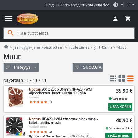
brightness_medium
Blogi
UKK
Yritysmyynti
Yhteystiedot
FI
menu
person
shopping_cart
search
Jimms.fi
home
Jäähdytys- ja erikoistuotteet
Tuulettimet
yli 140mm
Muut
Muut
sort
Pisteytys
filter_list
SUODATA
apps
grid_view
table_rows
Näytetään
:
1 - 11 / 11
Noctua
200 x 200 x 30mm NF-A20 PWM
35,90 €
öljylaakeroitu laitetuuletin 10.7dBA
NF-A20-PWM
fiber_manual_record
Varastossa
star
star
star
star
star
(3)
LISÄÄ KORIIN
Noctua
NF-A20 PWM chromax.black.swap -
40,90 €
laitetuuletin, musta
NF-A20-PWM-CH.BK.S
fiber_manual_record
Varastossa 2 kpl
star
star
star
star
star_half
(3)
LISÄÄ KORIIN
Nyt sitä saa! Mustaa Noctuaa! | 200 x 200 x 30 mm