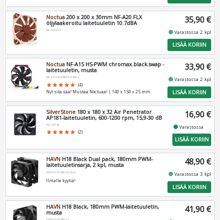
Noctua
200 x 200 x 30mm NF-A20 FLX
35,90 €
öljylaakeroitu laitetuuletin 10.7dBA
NF-A20-FLX
fiber_manual_record
Varastossa 2 kpl
LISÄÄ KORIIN
Noctua
NF-A15 HS-PWM chromax.black.swap -
33,90 €
laitetuuletin, musta
NF-A15-HS-PWM-CH.BK.S
fiber_manual_record
Varastossa 2 kpl
star
star
star
star
star
(4)
LISÄÄ KORIIN
Nyt sitä saa! Mustaa Noctuaa! | 140 x 150 x 25 mm
SilverStone
180 x 180 x 32 Air Penetrator
16,90 €
AP181-laitetuuletin, 600-1200 rpm, 15,9-30 dB
SST-AP181
fiber_manual_record
Varastossa
star
star
star
star
star
(2)
LISÄÄ KORIIN
HAVN
H18 Black Dual pack, 180mm PWM-
48,90 €
laitetuuletinsarja, 2 kpl, musta
HVN-FS-H1840-02-DUO
fiber_manual_record
Varastossa 3 kpl
Ilmalle kyytiä!
LISÄÄ KORIIN
HAVN
H18 Black, 180mm PWM-laitetuuletin,
41,90 €
musta
HVN-FS-H1840-02