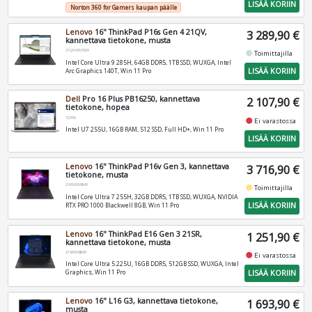
LISÄÄ KORIIN
Norton 360 for Gamers kaupan päälle
Lenovo
16" ThinkPad P16s Gen 4 21QV,
3 289,90 €
kannettava tietokone, musta
21QV0007MX
fiber_manual_record
Toimittajilla
Intel Core Ultra 9 285H, 64GB DDR5, 1TB SSD, WUXGA, Intel
LISÄÄ KORIIN
Arc Graphics 140T, Win 11 Pro
Dell
Pro 16 Plus PB16250, kannettava
2 107,90 €
tietokone, hopea
72YPK
fiber_manual_record
Ei varastossa
Intel U7 255U, 16GB RAM, 512 SSD, Full HD+, Win 11 Pro
LISÄÄ KORIIN
Lenovo
16" ThinkPad P16v Gen 3, kannettava
3 716,90 €
tietokone, musta
21RS0009MX
fiber_manual_record
Toimittajilla
Intel Core Ultra 7 255H, 32GB DDR5, 1TB SSD, WUXGA, NVIDIA
LISÄÄ KORIIN
RTX PRO 1000 Blackwell 8GB, Win 11 Pro
Lenovo
16" ThinkPad E16 Gen 3 21SR,
1 251,90 €
kannettava tietokone, musta
21SR006JMX
fiber_manual_record
Ei varastossa
Intel Core Ultra 5 225U, 16GB DDR5, 512GB SSD, WUXGA, Intel
LISÄÄ KORIIN
Graphics, Win 11 Pro
Lenovo
16" L16 G3, kannettava tietokone,
1 693,90 €
musta