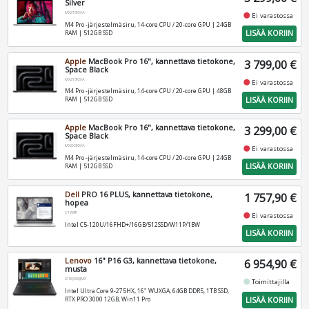
Silver
MX2T3KS/A
fiber_manual_record
Ei varastossa
M4 Pro -järjestelmäsiru, 14-core CPU / 20-core GPU | 24GB
LISÄÄ KORIIN
RAM | 512GB SSD
Apple
MacBook Pro 16", kannettava tietokone,
3 799,00 €
Space Black
MX2Y3KS/A
fiber_manual_record
Ei varastossa
M4 Pro -järjestelmäsiru, 14-core CPU / 20-core GPU | 48GB
LISÄÄ KORIIN
RAM | 512GB SSD
Apple
MacBook Pro 16", kannettava tietokone,
3 299,00 €
Space Black
MX2X3KS/A
fiber_manual_record
Ei varastossa
M4 Pro -järjestelmäsiru, 14-core CPU / 20-core GPU | 24GB
LISÄÄ KORIIN
RAM | 512GB SSD
Dell
PRO 16 PLUS, kannettava tietokone,
1 757,90 €
hopea
C1W9P
fiber_manual_record
Ei varastossa
Intel C5-120U/16FHD+/16GB/512SSD/W11P/1BW
LISÄÄ KORIIN
Lenovo
16" P16 G3, kannettava tietokone,
6 954,90 €
musta
21RQ000JMX
fiber_manual_record
Toimittajilla
Intel Ultra Core 9-275HX, 16" WUXGA, 64GB DDR5, 1TB SSD,
LISÄÄ KORIIN
RTX PRO 3000 12GB, Win11 Pro