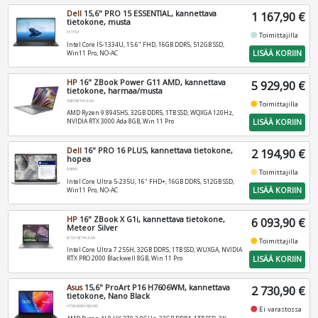
Dell
15,6" PRO 15 ESSENTIAL, kannettava
1 167,90 €
tietokone, musta
YFTTM
fiber_manual_record
Toimittajilla
Intel Core I5-1334U, 15.6" FHD, 16GB DDR5, 512GB SSD,
LISÄÄ KORIIN
Win11 Pro, NO-AC
HP
16" ZBook Power G11 AMD, kannettava
5 929,90 €
tietokone, harmaa/musta
98P09ET#UUW
fiber_manual_record
Toimittajilla
AMD Ryzen 9 8945HS, 32GB DDR5, 1TB SSD, WQXGA 120Hz,
LISÄÄ KORIIN
NVIDIA RTX 3000 Ada 8GB, Win 11 Pro
Dell
16" PRO 16 PLUS, kannettava tietokone,
2 194,90 €
hopea
R80KK
fiber_manual_record
Toimittajilla
Intel Core Ultra 5-235U, 16" FHD+, 16GB DDR5, 512GB SSD,
LISÄÄ KORIIN
Win11 Pro, NO-AC
HP
16" ZBook X G1i, kannettava tietokone,
6 093,90 €
Meteor Silver
B72V6ET#UUW
fiber_manual_record
Toimittajilla
Intel Core Ultra 7 255H, 32GB DDR5, 1TB SSD, WUXGA, NVIDIA
LISÄÄ KORIIN
RTX PRO 2000 Blackwell 8GB, Win 11 Pro
Asus
15,6" ProArt P16 H7606WM, kannettava
2 730,90 €
tietokone, Nano Black
H7606WM-RJ044X
fiber_manual_record
Ei varastossa