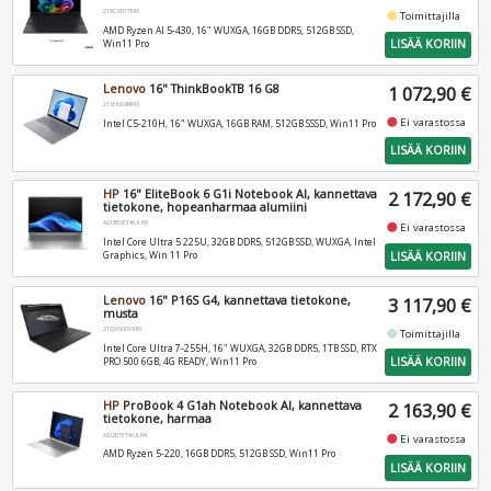
21XC001TMX
fiber_manual_record
Toimittajilla
AMD Ryzen AI 5-430, 16" WUXGA, 16GB DDR5, 512GB SSD,
LISÄÄ KORIIN
Win11 Pro
Lenovo
16" ThinkBookTB 16 G8
1 072,90 €
21SH0084MX
fiber_manual_record
Ei varastossa
Intel C5-210H, 16" WUXGA, 16GB RAM, 512GB SSSD, Win11 Pro
LISÄÄ KORIIN
HP
16" EliteBook 6 G1i Notebook AI, kannettava
2 172,90 €
tietokone, hopeanharmaa alumiini
AD3B0ET#UUW
fiber_manual_record
Ei varastossa
Intel Core Ultra 5 225U, 32GB DDR5, 512GB SSD, WUXGA, Intel
LISÄÄ KORIIN
Graphics, Win 11 Pro
Lenovo
16" P16S G4, kannettava tietokone,
3 117,90 €
musta
21QV000VMX
fiber_manual_record
Toimittajilla
Intel Core Ultra 7-255H, 16" WUXGA, 32GB DDR5, 1TB SSD, RTX
LISÄÄ KORIIN
PRO 500 6GB, 4G READY, Win11 Pro
HP
ProBook 4 G1ah Notebook AI, kannettava
2 163,90 €
tietokone, harmaa
AD2R1ET#UUW
fiber_manual_record
Ei varastossa
AMD Ryzen 5-220, 16GB DDR5, 512GB SSD, Win11 Pro
LISÄÄ KORIIN