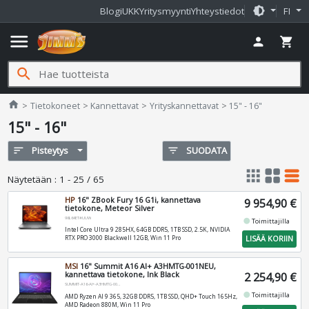
brightness_medium
Blogi
UKK
Yritysmyynti
Yhteystiedot
FI
menu
person
shopping_cart
search
Jimms.fi
home
Tietokoneet
Kannettavat
Yrityskannettavat
15" - 16"
15" - 16"
sort
Pisteytys
filter_list
SUODATA
apps
grid_view
table_rows
Näytetään
:
1 - 25 / 65
HP
16" ZBook Fury 16 G1i, kannettava
9 954,90 €
tietokone, Meteor Silver
98L64ET#UUW
fiber_manual_record
Toimittajilla
Intel Core Ultra 9 285HX, 64GB DDR5, 1TB SSD, 2.5K, NVIDIA
LISÄÄ KORIIN
RTX PRO 3000 Blackwell 12GB, Win 11 Pro
MSI
16" Summit A16 AI+ A3HMTG-001NEU,
kannettava tietokone, Ink Black
2 254,90 €
SUMMIT-A16-AI+-A3HMTG-001NEU
fiber_manual_record
Toimittajilla
AMD Ryzen AI 9 365, 32GB DDR5, 1TB SSD, QHD+ Touch 165Hz,
AMD Radeon 880M, Win 11 Pro