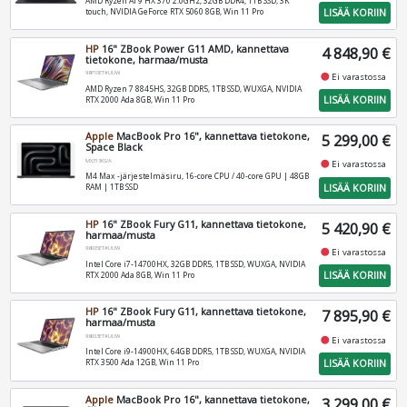
AMD Ryzen AI 9 HX 370 2.0GHz, 32GB DDR4, 1TB SSD, 3K
LISÄÄ KORIIN
touch, NVIDIA GeForce RTX 5060 8GB, Win 11 Pro
HP
16" ZBook Power G11 AMD, kannettava
4 848,90 €
tietokone, harmaa/musta
98P10ET#UUW
fiber_manual_record
Ei varastossa
AMD Ryzen 7 8845HS, 32GB DDR5, 1TB SSD, WUXGA, NVIDIA
LISÄÄ KORIIN
RTX 2000 Ada 8GB, Win 11 Pro
Apple
MacBook Pro 16", kannettava tietokone,
5 299,00 €
Space Black
MX313KS/A
fiber_manual_record
Ei varastossa
M4 Max -järjestelmäsiru, 16-core CPU / 40-core GPU | 48GB
LISÄÄ KORIIN
RAM | 1TB SSD
HP
16" ZBook Fury G11, kannettava tietokone,
5 420,90 €
harmaa/musta
98K05ET#UUW
fiber_manual_record
Ei varastossa
Intel Core i7-14700HX, 32GB DDR5, 1TB SSD, WUXGA, NVIDIA
LISÄÄ KORIIN
RTX 2000 Ada 8GB, Win 11 Pro
HP
16" ZBook Fury G11, kannettava tietokone,
7 895,90 €
harmaa/musta
98K03ET#UUW
fiber_manual_record
Ei varastossa
Intel Core i9-14900HX, 64GB DDR5, 1TB SSD, WUXGA, NVIDIA
LISÄÄ KORIIN
RTX 3500 Ada 12GB, Win 11 Pro
Apple
MacBook Pro 16", kannettava tietokone,
3 299,00 €