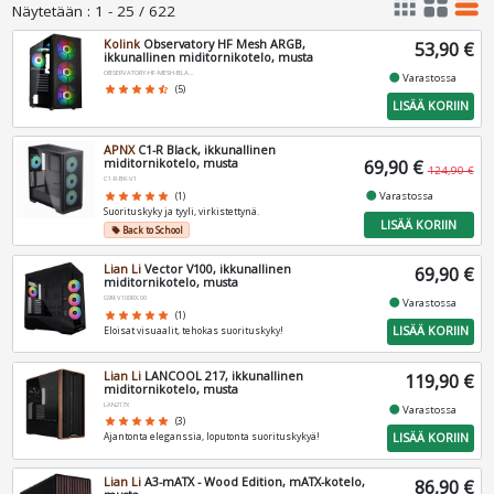
apps
grid_view
table_rows
Näytetään
:
1 - 25 / 622
Kolink
Observatory HF Mesh ARGB,
53,90 €
ikkunallinen miditornikotelo, musta
OBSERVATORY-HF-MESH-BLACK
fiber_manual_record
Varastossa
star
star
star
star
star_half
(5)
LISÄÄ KORIIN
APNX
C1-R Black, ikkunallinen
miditornikotelo, musta
69,90 €
124,90 €
C1-R-BK-V1
fiber_manual_record
Varastossa
star
star
star
star
star
(1)
Suorituskyky ja tyyli, virkistettynä.
LISÄÄ KORIIN
Back to School
local_offer
Lian Li
Vector V100, ikkunallinen
69,90 €
miditornikotelo, musta
G99.V100RX.00
fiber_manual_record
Varastossa
star
star
star
star
star
(1)
LISÄÄ KORIIN
Eloisat visuaalit, tehokas suorituskyky!
Lian Li
LANCOOL 217, ikkunallinen
119,90 €
miditornikotelo, musta
LAN217X
fiber_manual_record
Varastossa
star
star
star
star
star
(3)
LISÄÄ KORIIN
Ajantonta eleganssia, loputonta suorituskykyä!
Lian Li
A3-mATX - Wood Edition, mATX-kotelo,
86,90 €