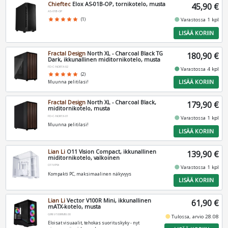
Chieftec
Elox AS-01B-OP, tornikotelo, musta
45,90 €
AS-01B-OP
fiber_manual_record
star
star
star
star
star
(1)
Varastossa 1 kpl
LISÄÄ KORIIN
Fractal Design
North XL - Charcoal Black TG
180,90 €
Dark, ikkunallinen miditornikotelo, musta
FD-C-NOR1X-02
fiber_manual_record
Varastossa 4 kpl
star
star
star
star
star
(2)
LISÄÄ KORIIN
Muunna pelitilasi!
Fractal Design
North XL - Charcoal Black,
179,90 €
miditornikotelo, musta
FD-C-NOR1X-01
fiber_manual_record
Varastossa 1 kpl
Muunna pelitilasi!
LISÄÄ KORIIN
Lian Li
O11 Vision Compact, ikkunallinen
139,90 €
miditornikotelo, valkoinen
O11VPW
fiber_manual_record
Varastossa 1 kpl
Kompakti PC, maksimaalinen näkyvyys
LISÄÄ KORIIN
Lian Li
Vector V100R Mini, ikkunallinen
61,90 €
mATX-kotelo, musta
G99.V100RMIX.00
fiber_manual_record
Tulossa, arvio 28.08
Eloisat visuaalit, tehokas suorituskyky - nyt