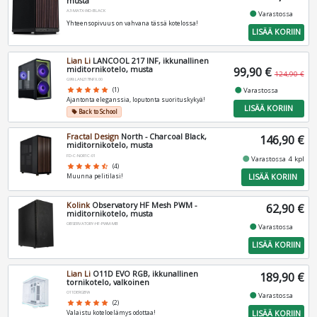
musta
A3-MATX-WD-BLACK
fiber_manual_record
Varastossa
Yhteensopivuus on vahvana tässä kotelossa!
LISÄÄ KORIIN
Lian Li
LANCOOL 217 INF, ikkunallinen
miditornikotelo, musta
99,90 €
124,90 €
G99.LAN217INFX.00
fiber_manual_record
Varastossa
star
star
star
star
star
(1)
Ajantonta eleganssia, loputonta suorituskykyä!
LISÄÄ KORIIN
Back to School
local_offer
Fractal Design
North - Charcoal Black,
146,90 €
miditornikotelo, musta
FD-C-NOR1C-01
fiber_manual_record
Varastossa 4 kpl
star
star
star
star
star_half
(4)
LISÄÄ KORIIN
Muunna pelitilasi!
Kolink
Observatory HF Mesh PWM -
62,90 €
miditornikotelo, musta
OBSERVATORY-HF-PWM-MB
fiber_manual_record
Varastossa
LISÄÄ KORIIN
Lian Li
O11D EVO RGB, ikkunallinen
189,90 €
tornikotelo, valkoinen
O11DERGBW
fiber_manual_record
Varastossa
star
star
star
star
star
(2)
LISÄÄ KORIIN
Valaistu koteloelämys odottaa!