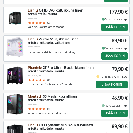
Lian Li
O11D EVO RGB, ikkunallinen
177,90 €
tornikotelo, musta
O11DERGBX
fiber_manual_record
Varastossa 4 kpl
star
star
star
star
star
(5)
LISÄÄ KORIIN
Valaistu koteloelämys odottaa!
Lian Li
Vector V100, ikkunallinen
89,90 €
miditornikotelo, valkoinen
G99.V100RW.00
fiber_manual_record
Varastossa 2 kpl
Eloisat visuaalit, tehokas suorituskyky!
LISÄÄ KORIIN
Phanteks
XT Pro Ultra - Black, ikkunallinen
79,90 €
miditornikotelo, musta
PH-XT523P1_DBK01
fiber_manual_record
Tulossa, arvio 11.08
star
star
star
star
star_half
(4)
LISÄÄ KORIIN
Erinomainen "koteloa per €" -suhde!
Montech
X3 Mesh, ikkunallinen
45,90 €
miditornikotelo, musta
X3-MESH-BK
fiber_manual_record
Varastossa 1 kpl
star
star
star
star
star_half
(3)
LISÄÄ KORIIN
Verratonta vastiketta rahoillesi!
Lian Li
O11 Dynamic Mini V2, ikkunallinen
89,90 €
miditornikotelo, musta
O11DMIV2X