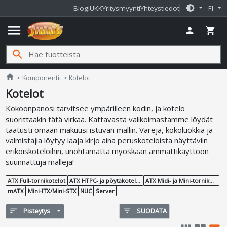
brightness_medium
Blogi
UKK
Yritysmyynti
Yhteystiedot
FI
menu
person
shopping_cart
search
Jimms.fi
home
Komponentit
Kotelot
Kotelot
Kokoonpanosi tarvitsee ympärilleen kodin, ja kotelo
suorittaakin tätä virkaa. Kattavasta valikoimastamme löydät
taatusti omaan makuusi istuvan mallin. Värejä, kokoluokkia ja
valmistajia löytyy laaja kirjo aina peruskoteloista näyttäviin
erikoiskoteloihin, unohtamatta myöskään ammattikäyttöön
suunnattuja malleja!
ATX Full-tornikotelot
ATX HTPC- ja pöytäkotelot
ATX Midi- ja Mini-tornikotelot
mATX
Mini-ITX/Mini-STX
NUC
Server
sort
Pisteytys
filter_list
SUODATA