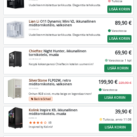
fiber_manual_record
Tulossa
Uudelleenmitoitettua tarkkuutta. Eleganttia tehokuutta.
LISÄÄ KORIIN
Lian Li
O11 Dynamic Mini V2, ikkunallinen
89,90 €
miditornikotelo, valkoinen
O11DMIV2W
fiber_manual_record
Varastossa
Uudelleenmitoitettua tarkkuutta. Eleganttia tehokuutta.
LISÄÄ KORIIN
Chieftec
Night Hunter, ikkunallinen
69,90 €
tornikotelo, musta
GS-03B-BLK-OP
fiber_manual_record
Varastossa 1 kpl
Kesytä kokoonpanosi Chieftecin kotelon uumeniin!
LISÄÄ KORIIN
SilverStone
FLP02W, retro
199,90 €
229,90 €
miditornikotelo, valkoinen
SST-FLP02W
fiber_manual_record
Varastossa
Onhan RGB siisti, mutta beige on legendaarinen!
LISÄÄ KORIIN
Back to School
local_offer
Kolink
Inspire K9, ikkunallinen
39,90 €
miditornikotelo, musta
INSPIRE-K9
fiber_manual_record
Tulossa, arvio 11.08
star
star
star
star_half
star_border
(4)
LISÄÄ KORIIN
Inspired by Kolink!