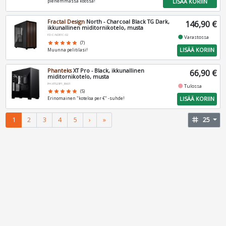
LISÄÄ KORIIN
pienemmässä koossa!
Fractal Design
North - Charcoal Black TG Dark,
146,90 €
ikkunallinen miditornikotelo, musta
FD-C-NOR1C-02
fiber_manual_record
Varastossa
star
star
star
star
star
(7)
LISÄÄ KORIIN
Muunna pelitilasi!
Phanteks
XT Pro - Black, ikkunallinen
66,90 €
miditornikotelo, musta
PH-XT523P1_BK01
fiber_manual_record
Tulossa
star
star
star
star
star
(5)
LISÄÄ KORIIN
Erinomainen "koteloa per €" -suhde!
1
2
3
4
5
›
»
tag
25