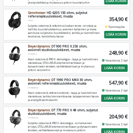
LISÄÄ KORIIN
yksityiskohdat ja mukavuus pitkiin kuunteluihin
Sennheiser
HD 620S 150 ohm, suljetut
referenssikuulokkeet, musta
354,90 €
700401
Suljettu rakenne & referenssiluokan toisto – eristävä ja
fiber_manual_record
Toimittajilla
hallittu kuuntelukokemus, avoimen kaltainen ja tilava
äänikuva suljetuksi kuulokkeeksi, tarkka ja luonnollinen
LISÄÄ KORIIN
keskialue, kontrolloitu basso
Beyerdynamic
DT 900 PRO X 250 ohm,
avoimet studiokuulokkeet, musta
248,90 €
DT900PROX
Avoin rakenne & PRO X -teknologia – laaja ja luonnollinen
fiber_manual_record
Varastossa 2 kpl
stereokuva, STELLAR.45-elementit tarkkaan ja
dynaamiseen toistoon, vaihdettavat osat ja mukavuus
LISÄÄ KORIIN
pitkiin sessioihin.
Beyerdynamic
DT 1990 PRO MKII 30 ohm,
547,90 €
avoimet referenssikuulokkeet, musta
DT1990PRO30
fiber_manual_record
Varastossa 2 kpl
Avoin rakenne & referenssitoisto – laaja ja luonnollinen
stereokuva, tarkka transienttivaste, tasapainoinen basso
LISÄÄ KORIIN
ja analyyttiset diskantit.
Beyerdynamic
DT 770 PRO X 48 ohm, suljetut
studiokuulokkeet, musta
204,90 €
DT770PROX48
Suljettu rakenne & PRO X -teknologia – erinomainen
fiber_manual_record
Varastossa 2 kpl
eristys, STELLAR.45-elementit tarkkaan ja dynaamiseen
toistoon, vaihdettavat osat ja mukavuus pitkiin
LISÄÄ KORIIN