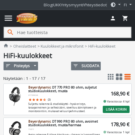
brightness_medium
Blogi
UKK
Yritysmyynti
Yhteystiedot
FI
menu
person
shopping_cart
search
Jimms.fi
home
Oheislaitteet
Kuulokkeet ja mikrofonit
HiFi-kuulokkeet
HiFi-kuulokkeet
sort
Pisteytys
filter_list
SUODATA
apps
grid_view
table_rows
Näytetään
:
1 - 17 / 17
Beyerdynamic
DT 770 PRO 80 ohm, suljetut
studiokuulokkeet, musta
168,90 €
DT770PRO80
star
star
star
star
star_half
(3)
fiber_manual_record
Varastossa 4 kpl
Suljettu rakenne & studiokäyttö – hyvä eristys,
tasapainoinen ja selkeä ääni, soveltuu äänitykseen ja
LISÄÄ KORIIN
monitorointiin, mukavat veluuripehmusteet.
Beyerdynamic
DT 990 PRO 80 ohm, avoimet
178,90 €
studiokuulokkeet, musta/harmaa
718173
fiber_manual_record
Varastossa 1 kpl
Avoin rakenne & tilava äänikuva – ilmava ja luonnollinen