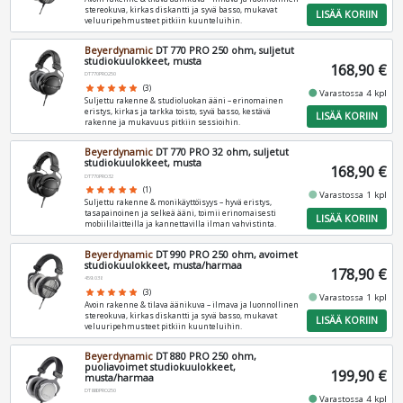
stereokuva, kirkas diskantti ja syvä basso, mukavat
LISÄÄ KORIIN
veluuripehmusteet pitkiin kuunteluihin.
Beyerdynamic
DT 770 PRO 250 ohm, suljetut
studiokuulokkeet, musta
168,90 €
DT770PRO250
star
star
star
star
star
(3)
fiber_manual_record
Varastossa 4 kpl
Suljettu rakenne & studioluokan ääni – erinomainen
eristys, kirkas ja tarkka toisto, syvä basso, kestävä
LISÄÄ KORIIN
rakenne ja mukavuus pitkiin sessioihin.
Beyerdynamic
DT 770 PRO 32 ohm, suljetut
studiokuulokkeet, musta
168,90 €
DT770PRO32
star
star
star
star
star
(1)
fiber_manual_record
Varastossa 1 kpl
Suljettu rakenne & monikäyttöisyys – hyvä eristys,
tasapainoinen ja selkeä ääni, toimii erinomaisesti
LISÄÄ KORIIN
mobiililaitteilla ja kannettavilla ilman vahvistinta.
Beyerdynamic
DT 990 PRO 250 ohm, avoimet
studiokuulokkeet, musta/harmaa
178,90 €
459.038
star
star
star
star
star
(3)
fiber_manual_record
Varastossa 1 kpl
Avoin rakenne & tilava äänikuva – ilmava ja luonnollinen
stereokuva, kirkas diskantti ja syvä basso, mukavat
LISÄÄ KORIIN
veluuripehmusteet pitkiin kuunteluihin.
Beyerdynamic
DT 880 PRO 250 ohm,
puoliavoimet studiokuulokkeet,
199,90 €
musta/harmaa
DT880PRO250
fiber_manual_record
Varastossa 4 kpl