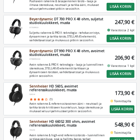
Puoliavoin rakenne & tasapainoinen toisto – laaja ja
ilmava stereokuva, neutraali ja tarkka ääni, mukavat
LISÄÄ KORIIN
veluuripehmusteet pitkiin sessioihin.
Beyerdynamic
DT 700 PRO X 48 ohm, suljetut
247,90 €
studiokuulokkeet, musta
DT700PROX
fiber_manual_record
Varastossa 2 kpl
Suljettu rakenne & PRO X -teknologia – tehokas eristys,
dynaaminen ja tarkka toisto, STELLAR.45-elementit,
LISÄÄ KORIIN
vaihdettavat osat ja mukavuus pitkiin sessioihin.
Beyerdynamic
DT 990 PRO X 48 ohm, avoimet
studiokuulokkeet, musta
206,90 €
DT990PROX48
Avoin rakenne & PRO X -teknologia – laaja ja luonnollinen
fiber_manual_record
Varastossa 1 kpl
stereokuva, STELLAR.45-elementit tarkkaan ja
dynaamiseen toistoon, vaihdettavat osat ja mukavuus
LISÄÄ KORIIN
pitkiin sessioihin.
Sennheiser
HD 560S, avoimet
referenssikuulokkeet, musta
173,90 €
509144
star
star
star
star
star_border
(1)
fiber_manual_record
Toimittajilla
Avoin rakenne & referenssitasoinen ääni – neutraali ja
tarkka toisto kriittiseen kuunteluun, laaja stereokuva ja
LISÄÄ KORIIN
mukavat veluuripehmusteet pitkiin sessioihin.
Sennheiser
HD 660S2 300 ohm, avoimet
548,90 €
referenssikuulokkeet, musta
700240
fiber_manual_record
Toimittajilla
Avoin rakenne & high-end referenssitoisto – luonnollinen
ja tilava äänikuva, syvä ja hallittu basso, tarkat