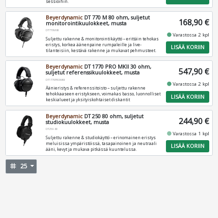
sessioihin.
Beyerdynamic
DT 770 M 80 ohm, suljetut
168,90 €
monitorointikuulokkeet, musta
DT770M80
fiber_manual_record
Varastossa 2 kpl
Suljettu rakenne & monitorointikäyttö – erittäin tehokas
eristys, korkea äänenpaine rumpaleille ja live-
LISÄÄ KORIIN
tilanteisiin, kestävä rakenne ja mukavat pehmusteet.
Beyerdynamic
DT 1770 PRO MKII 30 ohm,
547,90 €
suljetut referenssikuulokkeet, musta
DT1770PROMKII
fiber_manual_record
Varastossa 2 kpl
Äänieristys & referenssitoisto – suljettu rakenne
tehokkaaseen eristykseen, voimakas basso, luonnolliset
LISÄÄ KORIIN
keskialueet ja yksityiskohtaiset diskantit
Beyerdynamic
DT 250 80 ohm, suljetut
244,90 €
studiokuulokkeet, musta
DT250-80
fiber_manual_record
Varastossa 1 kpl
Suljettu rakenne & studiokäyttö – erinomainen eristys
meluisissa ympäristöissä, tasapainoinen ja neutraali
LISÄÄ KORIIN
ääni, kevyt ja mukava pitkässä kuuntelussa.
tag
25