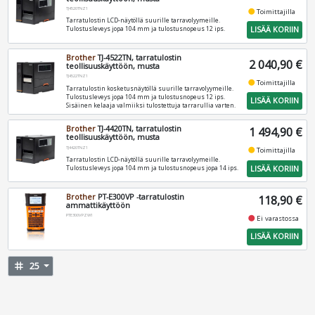
TJ4520TNZ1
fiber_manual_record
Toimittajilla
Tarratulostin LCD-näytöllä suurille tarravolyymeille.
LISÄÄ KORIIN
Tulostusleveys jopa 104 mm ja tulostusnopeus 12 ips.
Brother
TJ-4522TN, tarratulostin
2 040,90 €
teollisuuskäyttöön, musta
TJ4522TNZ1
fiber_manual_record
Toimittajilla
Tarratulostin kosketusnäytöllä suurille tarravolyymeille.
Tulostusleveys jopa 104 mm ja tulostusnopeus 12 ips.
LISÄÄ KORIIN
Sisäinen kelaaja valmiiksi tulostettuja tarrarullia varten.
Brother
TJ-4420TN, tarratulostin
1 494,90 €
teollisuuskäyttöön, musta
TJ4420TNZ1
fiber_manual_record
Toimittajilla
Tarratulostin LCD-näytöllä suurille tarravolyymeille.
LISÄÄ KORIIN
Tulostusleveys jopa 104 mm ja tulostusnopeus jopa 14 ips.
Brother
PT-E300VP -tarratulostin
118,90 €
ammattikäyttöön
PTE300VPZW1
fiber_manual_record
Ei varastossa
LISÄÄ KORIIN
tag
25