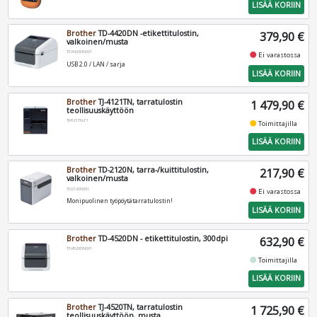
LISÄÄ KORIIN
Brother
TD-4420DN -etikettitulostin,
379,90 €
valkoinen/musta
TD4420DNXX1
fiber_manual_record
Ei varastossa
USB 2.0 / LAN / sarja
LISÄÄ KORIIN
Brother
TJ-4121TN, tarratulostin
1 479,90 €
teollisuuskäyttöön
TJ4121TNZ1
fiber_manual_record
Toimittajilla
LISÄÄ KORIIN
Brother
TD-2120N, tarra-/kuittitulostin,
217,90 €
valkoinen/musta
TD2120NXX1
fiber_manual_record
Ei varastossa
Monipuolinen työpöytätarratulostin!
LISÄÄ KORIIN
Brother
TD-4520DN - etikettitulostin, 300dpi
632,90 €
TD4520DNXX1
fiber_manual_record
Toimittajilla
LISÄÄ KORIIN
Brother
TJ-4520TN, tarratulostin
1 725,90 €
teollisuuskäyttöön, musta