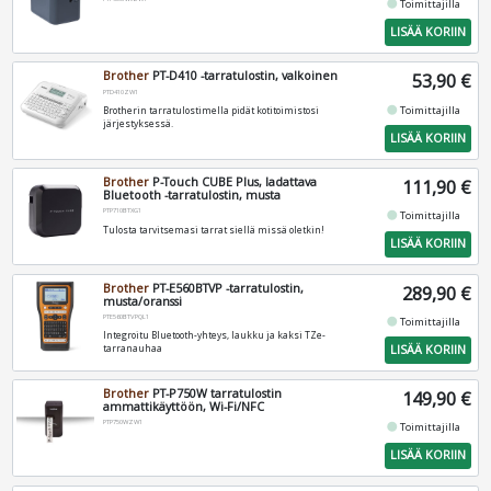
fiber_manual_record
Toimittajilla
LISÄÄ KORIIN
Brother
PT-D410 -tarratulostin, valkoinen
53,90 €
PTD410ZW1
fiber_manual_record
Toimittajilla
Brotherin tarratulostimella pidät kotitoimistosi
järjestyksessä.
LISÄÄ KORIIN
Brother
P-Touch CUBE Plus, ladattava
111,90 €
Bluetooth -tarratulostin, musta
PTP710BTXG1
fiber_manual_record
Toimittajilla
Tulosta tarvitsemasi tarrat siellä missä oletkin!
LISÄÄ KORIIN
Brother
PT-E560BTVP -tarratulostin,
289,90 €
musta/oranssi
PTE560BTVPQL1
fiber_manual_record
Toimittajilla
Integroitu Bluetooth-yhteys, laukku ja kaksi TZe-
LISÄÄ KORIIN
tarranauhaa
Brother
PT-P750W tarratulostin
149,90 €
ammattikäyttöön, Wi-Fi/NFC
PTP750WZW1
fiber_manual_record
Toimittajilla
LISÄÄ KORIIN