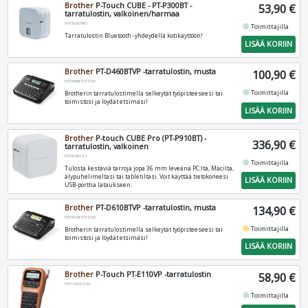
Brother
P-Touch CUBE - PT-P300BT -
53,90 €
tarratulostin, valkoinen/harmaa
PTP300BTRE1
fiber_manual_record
Toimittajilla
Tarratulostin Bluetooth -yhdeydellä kotikäyttöön!
LISÄÄ KORIIN
Brother
PT-D460BTVP -tarratulostin, musta
100,90 €
PTD460BTVPZW1
fiber_manual_record
Toimittajilla
Brotherin tarratulostimella selkeytät työpisteeseesi tai
toimistosi ja löydät etsimäsi!
LISÄÄ KORIIN
Brother
P-touch CUBE Pro (PT-P910BT) -
336,90 €
tarratulostin, valkoinen
PTP910BTZ1
fiber_manual_record
Toimittajilla
Tulosta kestäviä tarroja jopa 36 mm leveänä PC:ltä, Macilta,
älypuhelimeltasi tai tabletiltasi. Voit käyttää tietokoneesi
LISÄÄ KORIIN
USB-porttia lataukseen.
Brother
PT-D610BTVP -tarratulostin, musta
134,90 €
PTD610BTVPZW1
fiber_manual_record
Toimittajilla
Brotherin tarratulostimella selkeytät työpisteeseesi tai
toimistosi ja löydät etsimäsi!
LISÄÄ KORIIN
Brother
P-Touch PT-E110VP -tarratulostin
58,90 €
PTE110VPZW1
fiber_manual_record
Toimittajilla