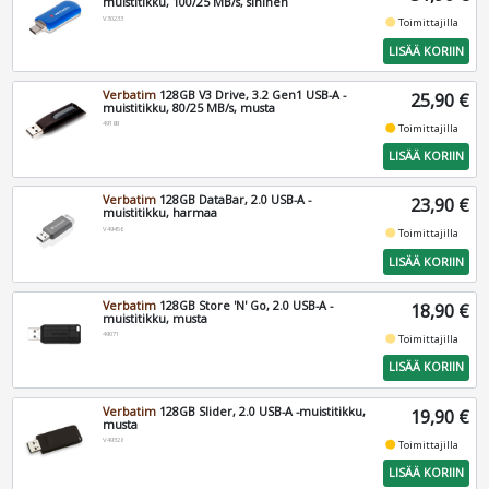
muistitikku, 100/25 MB/s, sininen
V30233
fiber_manual_record
Toimittajilla
LISÄÄ KORIIN
Verbatim
128GB V3 Drive, 3.2 Gen1 USB-A -
25,90 €
muistitikku, 80/25 MB/s, musta
49189
fiber_manual_record
Toimittajilla
LISÄÄ KORIIN
Verbatim
128GB DataBar, 2.0 USB-A -
23,90 €
muistitikku, harmaa
V49456
fiber_manual_record
Toimittajilla
LISÄÄ KORIIN
Verbatim
128GB Store 'N' Go, 2.0 USB-A -
18,90 €
muistitikku, musta
49071
fiber_manual_record
Toimittajilla
LISÄÄ KORIIN
Verbatim
128GB Slider, 2.0 USB-A -muistitikku,
19,90 €
musta
V49328
fiber_manual_record
Toimittajilla
LISÄÄ KORIIN