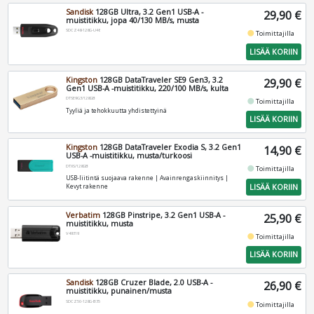
Sandisk
128GB Ultra, 3.2 Gen1 USB-A -
29,90 €
muistitikku, jopa 40/130 MB/s, musta
SDCZ48-128G-U46
fiber_manual_record
Toimittajilla
LISÄÄ KORIIN
Kingston
128GB DataTraveler SE9 Gen3, 3.2
29,90 €
Gen1 USB-A -muistitikku, 220/100 MB/s, kulta
DTSE9G3/128GB
fiber_manual_record
Toimittajilla
Tyyliä ja tehokkuutta yhdistettyinä
LISÄÄ KORIIN
Kingston
128GB DataTraveler Exodia S, 3.2 Gen1
14,90 €
USB-A -muistitikku, musta/turkoosi
DTXS/128GB
fiber_manual_record
Toimittajilla
USB-liitintä suojaava rakenne | Avainrengaskiinnitys |
LISÄÄ KORIIN
Kevyt rakenne
Verbatim
128GB Pinstripe, 3.2 Gen1 USB-A -
25,90 €
muistitikku, musta
V49319
fiber_manual_record
Toimittajilla
LISÄÄ KORIIN
Sandisk
128GB Cruzer Blade, 2.0 USB-A -
26,90 €
muistitikku, punainen/musta
SDCZ50-128G-B35
fiber_manual_record
Toimittajilla