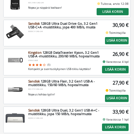
SDCZ430-128G-G46
fiber_manual_record
Tulossa, arvio 12.08
Nopea ja näppärä kooltaan!
LISÄÄ KORIIN
Sandisk
128GB Ultra Dual Drive Go, 3.2 Gen1
30,90 €
USB-C+A -muistitikku, jopa 400 MB/s, musta
SDDDC3-128G-G46
fiber_manual_record
Toimittajilla
LISÄÄ KORIIN
Kingston
128GB DataTraveler Kyson, 3.2 Gen1
26,90 €
USB-A -muistitikku, 200/60 MB/s, hopea/musta
DTKN/128GB
fiber_manual_record
Varastossa 4 kpl
star
star
star
star
star_border
(1)
LISÄÄ KORIIN
Kompakti ja suorituskykyinen USB-tikku käyttöösi!
Sandisk
128GB Ultra Flair, 3.2 Gen1 USB-A -
27,90 €
muistitikku, 150/60 MB/s, hopea/musta
SDCZ73-128G-G46
fiber_manual_record
Toimittajilla
Nopeus kohtaa tyylin!
LISÄÄ KORIIN
Sandisk
128GB Ultra Dual, 3.2 Gen1 USB-A+C -
33,90 €
muistitikku, jopa 150 MB/s, hopea/musta
SDDDC2-128G-G46
fiber_manual_record
Varastossa 1 kpl
LISÄÄ KORIIN