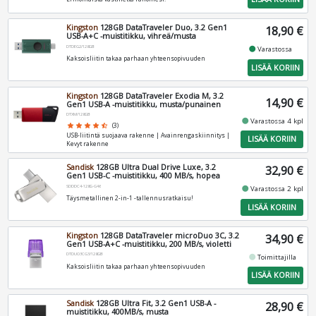
Kingston
128GB DataTraveler Duo, 3.2 Gen1
18,90 €
USB-A+C -muistitikku, vihreä/musta
DTDEG2/128GB
fiber_manual_record
Varastossa
Kaksoisliitin takaa parhaan yhteensopivuuden
LISÄÄ KORIIN
Kingston
128GB DataTraveler Exodia M, 3.2
14,90 €
Gen1 USB-A -muistitikku, musta/punainen
DTXM/128GB
fiber_manual_record
Varastossa 4 kpl
star
star
star
star
star_half
(3)
USB-liitintä suojaava rakenne | Avainrengaskiinnitys |
LISÄÄ KORIIN
Kevyt rakenne
Sandisk
128GB Ultra Dual Drive Luxe, 3.2
32,90 €
Gen1 USB-C -muistitikku, 400 MB/s, hopea
SDDDC4-128G-G46
fiber_manual_record
Varastossa 2 kpl
Täysmetallinen 2-in-1 -tallennusratkaisu!
LISÄÄ KORIIN
Kingston
128GB DataTraveler microDuo 3C, 3.2
34,90 €
Gen1 USB-A+C -muistitikku, 200 MB/s, violetti
DTDUO3CG3/128GB
fiber_manual_record
Toimittajilla
Kaksoisliitin takaa parhaan yhteensopivuuden
LISÄÄ KORIIN
Sandisk
128GB Ultra Fit, 3.2 Gen1 USB-A -
28,90 €
muistitikku, 400MB/s, musta