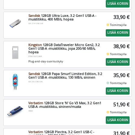
LISÄÄ KORIIN
Sandisk
128GB Ultra Luxe, 3.2 Gen1 USB-A -
33,90 €
muistitikku, 400 MB/s, hopea
SDCZ74-128G-G46
fiber_manual_record
Toimittajilla
LISÄÄ KORIIN
Kingston
128GB DataTraveler Micro Gen2, 3.2
38,90 €
Gen1 USB-A -muistitikku, jopa 200/60 MB/s,
hopea
fiber_manual_record
Toimittajilla
DTMC3G2/128GB
LISÄÄ KORIIN
Plug-and-stay-suorituskyky
Sandisk
128GB Papa Smurf Limited Edition, 3.2
35,90 €
Gen1 USB-A -muistitikku, 130 MB/s, sininen
SDCZIS-128G-G46
fiber_manual_record
Toimittajilla
LISÄÄ KORIIN
Verbatim
128GB Store 'N' Go V3 Max, 3.2 Gen1
51,90 €
USB-A -muistitikku, sininen/musta
49808
fiber_manual_record
Toimittajilla
LISÄÄ KORIIN
Verbatim
128GB Plectra, 3.2 Gen1 USB-C -
31,90 €