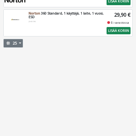
LISÄÄ KORIIN
Norton
360 Standard, 1 käyttäjä, 1 laite, 1 vuosi,
29,90 €
ESD
21411741
fiber_manual_record
Ei varastossa
LISÄÄ KORIIN
tag
25