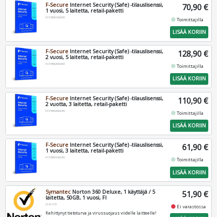
F-Secure
Internet Security (Safe) -tilauslisenssi,
70,90 €
1 vuosi, 5 laitetta, retail-paketti
FCFYBR1N005FI
fiber_manual_record
Toimittajilla
LISÄÄ KORIIN
F-Secure
Internet Security (Safe) -tilauslisenssi,
128,90 €
2 vuosi, 5 laitetta, retail-paketti
FCFYBR2N005FI
fiber_manual_record
Toimittajilla
LISÄÄ KORIIN
F-Secure
Internet Security (Safe) -tilauslisenssi,
110,90 €
2 vuotta, 3 laitetta, retail-paketti
FCFYBR2N003FI
fiber_manual_record
Toimittajilla
LISÄÄ KORIIN
F-Secure
Internet Security (Safe) -tilauslisenssi,
61,90 €
1 vuosi, 3 laitetta, retail-paketti
FCFYBR1N003FI
fiber_manual_record
Toimittajilla
LISÄÄ KORIIN
Symantec
Norton 360 Deluxe, 1 käyttäjä / 5
51,90 €
laitetta, 50GB, 1 vuosi, FI
21411731
fiber_manual_record
Ei varastossa
Kehittynyt tietoturva ja virussuojaus viidelle laitteelle!