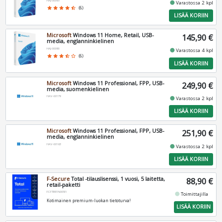
HAJ-00093
fiber_manual_record
Varastossa 2 kpl
star
star
star
star
star_half
(6)
LISÄÄ KORIIN
Microsoft
Windows 11 Home, Retail, USB-
145,90 €
media, englanninkielinen
HAJ-00090
fiber_manual_record
Varastossa 4 kpl
star
star
star
star_half
star_border
(6)
LISÄÄ KORIIN
Microsoft
Windows 11 Professional, FPP, USB-
249,90 €
media, suomenkielinen
HAV-00179
fiber_manual_record
Varastossa 2 kpl
LISÄÄ KORIIN
Microsoft
Windows 11 Professional, FPP, USB-
251,90 €
media, englanninkielinen
HAV-00163
fiber_manual_record
Varastossa 2 kpl
LISÄÄ KORIIN
F-Secure
Total -tilauslisenssi, 1 vuosi, 5 laitetta,
88,90 €
retail-paketti
FCFTBR1N005FI
fiber_manual_record
Toimittajilla
Kotimainen premium-luokan tietoturva!
LISÄÄ KORIIN