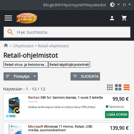
brightness_medium
Blogi
UKK
Yritysmyynti
Yhteystiedot
FI
menu
person
shopping_cart
search
Jimms.fi
home
Ohjelmistot
Retail-ohjelmistot
Retail-ohjelmistot
Retail virus- ja tietoturvaohjelmat
Retail-käyttöjärjestelmät
sort
Pisteytys
filter_list
SUODATA
apps
grid_view
table_rows
Näytetään
:
1 - 12 / 12
Norton
360 for Gamers lisenssi, 1 vuosi 3 laitetta
99,90 €
NORTON360
fiber_manual_record
Varastossa
Kattava laitesuojaus sekä virustorjunta ja VPN-yhteys
LISÄÄ KORIIN
Bundle
add_circle_outline
Microsoft
Windows 11 Home, Retail, USB-
139,90 €
media, suomenkielinen