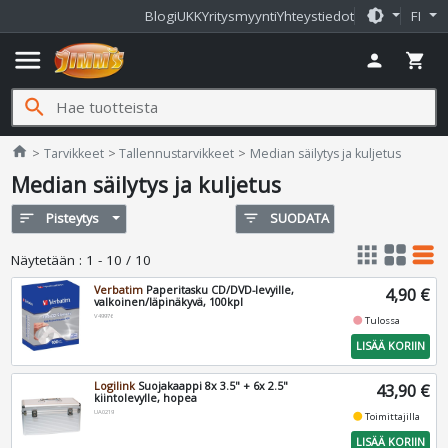
brightness_medium
Blogi
UKK
Yritysmyynti
Yhteystiedot
FI
menu
person
shopping_cart
search
Jimms.fi
home
Tarvikkeet
Tallennustarvikkeet
Median säilytys ja kuljetus
Median säilytys ja kuljetus
sort
Pisteytys
filter_list
SUODATA
apps
grid_view
table_rows
Näytetään
:
1 - 10 / 10
Verbatim
Paperitasku CD/DVD-levyille,
4,90 €
valkoinen/läpinäkyvä, 100kpl
V49976
fiber_manual_record
Tulossa
LISÄÄ KORIIN
Logilink
Suojakaappi 8x 3.5" + 6x 2.5"
43,90 €
kiintolevylle, hopea
UA0219
fiber_manual_record
Toimittajilla
LISÄÄ KORIIN