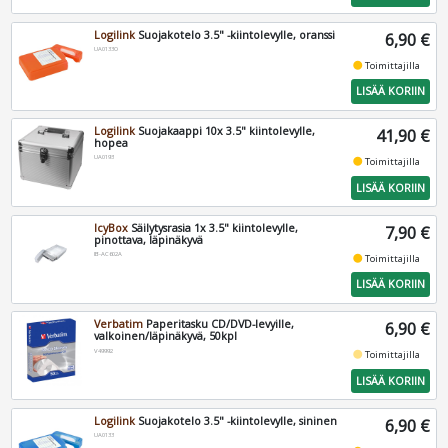
Logilink
Suojakotelo 3.5" -kiintolevylle, oranssi
6,90 €
UA0133O
fiber_manual_record
Toimittajilla
LISÄÄ KORIIN
Logilink
Suojakaappi 10x 3.5" kiintolevylle,
41,90 €
hopea
UA0193
fiber_manual_record
Toimittajilla
LISÄÄ KORIIN
IcyBox
Säilytysrasia 1x 3.5" kiintolevylle,
7,90 €
pinottava, läpinäkyvä
IB-AC602A
fiber_manual_record
Toimittajilla
LISÄÄ KORIIN
Verbatim
Paperitasku CD/DVD-levyille,
6,90 €
valkoinen/läpinäkyvä, 50kpl
V49992
fiber_manual_record
Toimittajilla
LISÄÄ KORIIN
Logilink
Suojakotelo 3.5" -kiintolevylle, sininen
6,90 €
UA0133