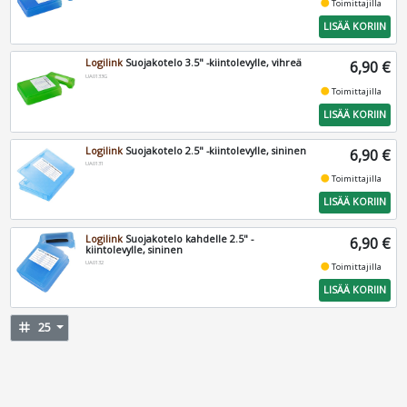
fiber_manual_record
Toimittajilla
LISÄÄ KORIIN
Logilink
Suojakotelo 3.5" -kiintolevylle, vihreä
6,90 €
UA0133G
fiber_manual_record
Toimittajilla
LISÄÄ KORIIN
Logilink
Suojakotelo 2.5" -kiintolevylle, sininen
6,90 €
UA0131
fiber_manual_record
Toimittajilla
LISÄÄ KORIIN
Logilink
Suojakotelo kahdelle 2.5" -
6,90 €
kiintolevylle, sininen
UA0132
fiber_manual_record
Toimittajilla
LISÄÄ KORIIN
tag
25