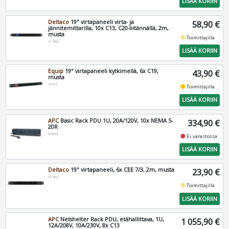
LISÄÄ KORIIN
Deltaco
19" virtapaneeli virta- ja
58,90 €
jännitemittarilla, 10x C13, C20-liitännällä, 2m,
musta
fiber_manual_record
Toimittajilla
GT-8642
LISÄÄ KORIIN
Equip
19" virtapaneeli kytkimellä, 6x C19,
43,90 €
musta
333319
fiber_manual_record
Toimittajilla
LISÄÄ KORIIN
APC
Basic Rack PDU 1U, 20A/120V, 10x NEMA 5-
334,90 €
20R
AP9563
fiber_manual_record
Ei varastossa
LISÄÄ KORIIN
Deltaco
19" virtapaneeli, 6x CEE 7/3, 2m, musta
23,90 €
GT-8528
fiber_manual_record
Toimittajilla
LISÄÄ KORIIN
APC
Netshelter Rack PDU, etähallittava, 1U,
1 055,90 €
12A/208V, 10A/230V, 8x C13