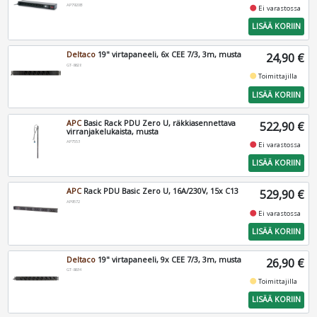
AP7920B
fiber_manual_record
Ei varastossa
LISÄÄ KORIIN
Deltaco
19" virtapaneeli, 6x CEE 7/3, 3m, musta
24,90 €
GT-8628
fiber_manual_record
Toimittajilla
LISÄÄ KORIIN
APC
Basic Rack PDU Zero U, räkkiasennettava
522,90 €
virranjakelukaista, musta
AP7553
fiber_manual_record
Ei varastossa
LISÄÄ KORIIN
APC
Rack PDU Basic Zero U, 16A/230V, 15x C13
529,90 €
AP9572
fiber_manual_record
Ei varastossa
LISÄÄ KORIIN
Deltaco
19" virtapaneeli, 9x CEE 7/3, 3m, musta
26,90 €
GT-8634
fiber_manual_record
Toimittajilla
LISÄÄ KORIIN