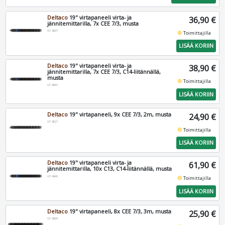
Deltaco
19" virtapaneeli virta- ja
36,90 €
jännitemittarilla, 7x CEE 7/3, musta
GT-8637
fiber_manual_record
Toimittajilla
LISÄÄ KORIIN
Deltaco
19" virtapaneeli virta- ja
38,90 €
jännitemittarilla, 7x CEE 7/3, C14-liitännällä,
musta
fiber_manual_record
Toimittajilla
GT-8638
LISÄÄ KORIIN
Deltaco
19" virtapaneeli, 9x CEE 7/3, 2m, musta
24,90 €
GT-8527
fiber_manual_record
Toimittajilla
LISÄÄ KORIIN
Deltaco
19" virtapaneeli virta- ja
61,90 €
jännitemittarilla, 10x C13, C14-liitännällä, musta
GT-8640
fiber_manual_record
Toimittajilla
LISÄÄ KORIIN
Deltaco
19" virtapaneeli, 8x CEE 7/3, 3m, musta
25,90 €
GT-8629