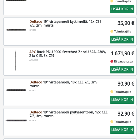
fiber_manual_record
Toimittajilla
LISÄÄ KORIIN
Deltaco
19" virtapaneeli kytkimellä, 12x CEE
35,90 €
7/3, 2m, musta
GT-8512
fiber_manual_record
Toimittajilla
LISÄÄ KORIIN
APC
Rack PDU 9000 Switched ZeroU 32A, 230V,
1 671,90 €
21x C13, 3x C19
APDU9953
fiber_manual_record
Ei varastossa
LISÄÄ KORIIN
Deltaco
19" virtapaneeli, 10x CEE 7/3, 3m,
30,90 €
musta
GT-8635
fiber_manual_record
Toimittajilla
LISÄÄ KORIIN
Deltaco
19" virtapaneeli pystyasentoon, 12x CEE
32,90 €
7/3, 3m, musta
GT-8636
fiber_manual_record
Toimittajilla
LISÄÄ KORIIN