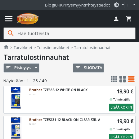
brightness_medium
Blogi
UKK
Yritysmyynti
Yhteystiedot
FI
menu
person
shopping_cart
search
Jimms.fi
home
Tarvikkeet
Tulostintarvikkeet
Tarratulostinnauhat
Tarratulostinnauhat
sort
Pisteytys
filter_list
SUODATA
apps
grid_view
table_rows
Näytetään
:
1 - 25 / 49
Brother
TZE335 12 WHITE ON BLACK
18,90 €
TZE335
fiber_manual_record
Toimittajilla
LISÄÄ KORIIN
Brother
TZES131 12 BLACK ON CLEAR STR. A
19,90 €
TZES131
fiber_manual_record
Toimittajilla
LISÄÄ KORIIN