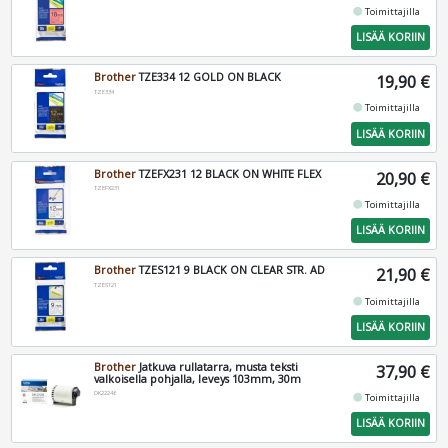
fiber_manual_record
Toimittajilla
LISÄÄ KORIIN
Brother
TZE334 12 GOLD ON BLACK
19,90 €
TZE334
fiber_manual_record
Toimittajilla
LISÄÄ KORIIN
Brother
TZEFX231 12 BLACK ON WHITE FLEX
20,90 €
TZEFX231
fiber_manual_record
Toimittajilla
LISÄÄ KORIIN
Brother
TZES121 9 BLACK ON CLEAR STR. AD
21,90 €
TZES121
fiber_manual_record
Toimittajilla
LISÄÄ KORIIN
Brother
Jatkuva rullatarra, musta teksti
37,90 €
valkoisella pohjalla, leveys 103mm, 30m
DK22246
fiber_manual_record
Toimittajilla
LISÄÄ KORIIN