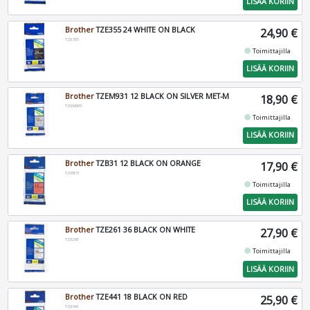
LISÄÄ KORIIN
Brother
TZE355 24 WHITE ON BLACK
24,90 €
TZE355
fiber_manual_record
Toimittajilla
LISÄÄ KORIIN
Brother
TZEM931 12 BLACK ON SILVER MET-M
18,90 €
TZEM931
fiber_manual_record
Toimittajilla
LISÄÄ KORIIN
Brother
TZB31 12 BLACK ON ORANGE
17,90 €
TZEB31
fiber_manual_record
Toimittajilla
LISÄÄ KORIIN
Brother
TZE261 36 BLACK ON WHITE
27,90 €
TZE261
fiber_manual_record
Toimittajilla
LISÄÄ KORIIN
Brother
TZE441 18 BLACK ON RED
25,90 €
TZE441