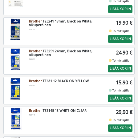
fiber_manual_record
Toimittajilla
LISÄÄ KORIIN
Brother
TZE241 18mm, Black on White,
19,90 €
alkuperäinen
TZE241
fiber_manual_record
Toimittajilla
LISÄÄ KORIIN
Brother
TZE251 24mm, Black on White,
24,90 €
alkuperäinen
TZE251
fiber_manual_record
Toimittajilla
LISÄÄ KORIIN
Brother
TZ631 12 BLACK ON YELLOW
15,90 €
TZE631
fiber_manual_record
Toimittajilla
LISÄÄ KORIIN
Brother
TZE145 18 WHITE ON CLEAR
29,90 €
TZE145
fiber_manual_record
Toimittajilla
LISÄÄ KORIIN