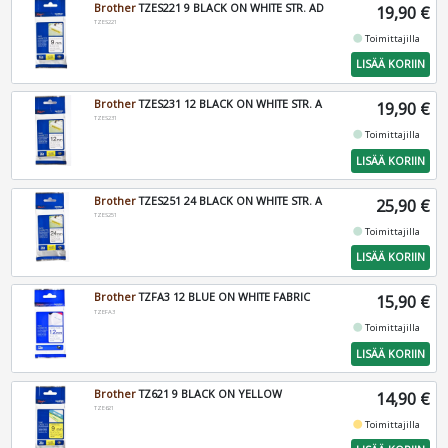
Brother
TZES221 9 BLACK ON WHITE STR. AD
19,90 €
TZES221
fiber_manual_record
Toimittajilla
LISÄÄ KORIIN
Brother
TZES231 12 BLACK ON WHITE STR. A
19,90 €
TZES231
fiber_manual_record
Toimittajilla
LISÄÄ KORIIN
Brother
TZES251 24 BLACK ON WHITE STR. A
25,90 €
TZES251
fiber_manual_record
Toimittajilla
LISÄÄ KORIIN
Brother
TZFA3 12 BLUE ON WHITE FABRIC
15,90 €
TZEFA3
fiber_manual_record
Toimittajilla
LISÄÄ KORIIN
Brother
TZ621 9 BLACK ON YELLOW
14,90 €
TZE621
fiber_manual_record
Toimittajilla