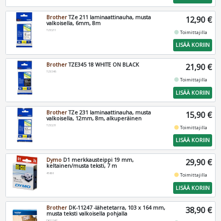
Brother
TZe 211 laminaattinauha, musta
12,90 €
valkoisella, 6mm, 8m
TZE211
fiber_manual_record
Toimittajilla
LISÄÄ KORIIN
Brother
TZE345 18 WHITE ON BLACK
21,90 €
TZE345
fiber_manual_record
Toimittajilla
LISÄÄ KORIIN
Brother
TZe 231 laminaattinauha, musta
15,90 €
valkoisella, 12mm, 8m, alkuperäinen
TZE231
fiber_manual_record
Toimittajilla
LISÄÄ KORIIN
Dymo
D1 merkkausteippi 19 mm,
29,90 €
keltainen/musta teksti, 7 m
45808
fiber_manual_record
Toimittajilla
LISÄÄ KORIIN
Brother
DK-11247 -lähetetarra, 103 x 164 mm,
38,90 €
musta teksti valkoisella pohjalla
DK11247