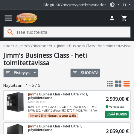
brightness_medium
Blogi
UKK
Yritysmyynti
Yhteystiedot
FI
menu
person
shopping_cart
search
fi
tokoneet
Jimm's Yrityskoneet
Jimm's Business Class - heti toimitettavissa
Jimm's Business Class - heti
toimitettavissa
sort
Pisteytys
filter_list
SUODATA
apps
grid_view
table_rows
Näytetään
:
1 - 5 / 5
Jimm's
Business Class - Intel Ultra Pro I,
pöytätietokone
2 999,00 €
JIMMS-I-N-GTG-BIV-1.0
fiber_manual_record
Varastossa
Intel Core Ultra 7 265K 3.3/5.4 GHz, 32GB DDR5, 2TB M.2
NVMe SSD, NVIDIA GeForce RTX 5070 Ti 16GB, Win 11 Pro
LISÄÄ KORIIN
Norton 360 for Gamers kaupan päälle
Jimm's
Business Class - Intel Ultra II,
pöytätietokone
2 059,00 €