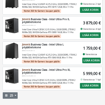
JIMMS-I-N-GTG-BI-2.0
fiber_manual_record
Varastossa 2 kpl
Intel Core Ultra 5 245KF 4.2/5.2 GHz, 32GB DDR5, 1TB M.2
NVMe SSD, NVIDIA GeForce RTX 5070 12GB, Win 11 Pro
LISÄÄ KORIIN
Norton 360 for Gamers kaupan päälle
Jimm's
Business Class - Intel Ultra Pro II,
pöytätietokone
3 879,00 €
JIMMS-I-N-GTG-BIV-2.0
fiber_manual_record
Varastossa 4 kpl
Intel Core Ultra 9 285K 3.2/5.5 GHz, 32GB DDR5, 2TB M.2
NVMe SSD, NVIDIA GeForce RTX 5080 16GB, Win 11 Pro
LISÄÄ KORIIN
Norton 360 for Gamers kaupan päälle
Jimm's
Business Class - Intel Ultra I,
pöytätietokone
1 759,00 €
JIMMS-I-N-GTG-BI-1.0
fiber_manual_record
Varastossa
Intel Core Ultra 5 245KF 4.2/5.2 GHz, 32GB DDR5, 1TB M.2
NVMe SSD, NVIDIA GeForce RTX 5060 8GB, Win 11 Pro
LISÄÄ KORIIN
Norton 360 for Gamers kaupan päälle
Jimm's
Business Class - Intel Ultra Pro III,
pöytätietokone
5 999,00 €
JIMMS-I-N-GTG-BIV-3.0
fiber_manual_record
Varastossa 1 kpl
Intel Core Ultra 9 285K 3.2/5.5 GHz, 32GB DDR5, 2TB M.2
NVMe SSD, NVIDIA GeForce RTX 5090 32GB, Win 11 Pro
LISÄÄ KORIIN
Norton 360 for Gamers kaupan päälle
tag
25