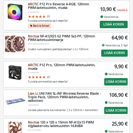
ARCTIC
P12 Pro Reverse A-RGB, 120mm
PWM-laitetuuletin, musta
10,90 €
14,90 €
ACFAN00322A
fiber_manual_record
Varastossa
star
star
star
star
star
(1)
Tuuleta ammattilaisen otteella!
LISÄÄ KORIIN
Back to School
local_offer
Noctua
NF-A12X25 G2 PWM Sx2-PP, 120mm
64,90 €
PWM-laitetuuletinsarja
NF-A12X25-G2-PWM-SX2-PP
fiber_manual_record
Varastossa 2 kpl
Uuden sukupolven jäähdytystehoa! | 2 x 120mm
LISÄÄ KORIIN
ARCTIC
P12 Pro, 120mm PWM-laitetuuletin,
9,90 €
musta
ACFAN00305A
fiber_manual_record
Varastossa
star
star
star
star
star
(1)
LISÄÄ KORIIN
Tuuleta ammattilaisen otteella!
Lian Li
UNI FAN SL-INF Wireless Reverse Blade -
106,90 €
Triple Pack, 120mm PWM-laitetuuletin,
valkoinen
fiber_manual_record
Varastossa
12RSLIN1W3W
LISÄÄ KORIIN
Loistoa jokaisella kierroksella! | 3 x 120mm + kontrolleri
Noctua
120 x 120 x 15mm NF-A12x15 PWM
25,90 €
öljylaakeroitu laitetuuletin 16.8dBA
NF-A12X15-PWM
fiber_manual_record
Varastossa