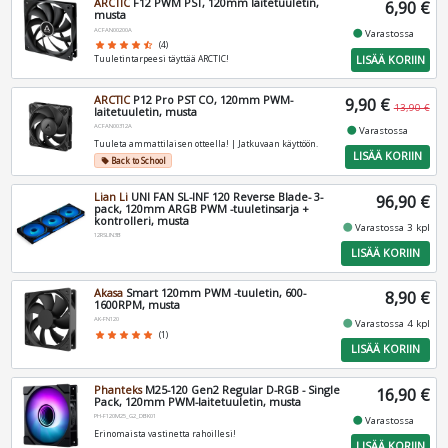
ARCTIC
F12 PWM PST, 120mm laitetuuletin,
6,90 €
musta
ACFAN00200A
fiber_manual_record
Varastossa
star
star
star
star
star_half
(4)
LISÄÄ KORIIN
Tuuletintarpeesi täyttää ARCTIC!
ARCTIC
P12 Pro PST CO, 120mm PWM-
9,90 €
13,90 €
laitetuuletin, musta
ACFAN00312A
fiber_manual_record
Varastossa
Tuuleta ammattilaisen otteella! | Jatkuvaan käyttöön.
LISÄÄ KORIIN
Back to School
local_offer
Lian Li
UNI FAN SL-INF 120 Reverse Blade- 3-
96,90 €
pack, 120mm ARGB PWM -tuuletinsarja +
kontrolleri, musta
fiber_manual_record
Varastossa 3 kpl
12RSLIN3B
LISÄÄ KORIIN
Akasa
Smart 120mm PWM -tuuletin, 600-
8,90 €
1600RPM, musta
AK-FN120
fiber_manual_record
Varastossa 4 kpl
star
star
star
star
star
(1)
LISÄÄ KORIIN
Phanteks
M25-120 Gen2 Regular D-RGB - Single
16,90 €
Pack, 120mm PWM-laitetuuletin, musta
PH-F120M25_G2_DBK01
fiber_manual_record
Varastossa
Erinomaista vastinetta rahoillesi!
LISÄÄ KORIIN