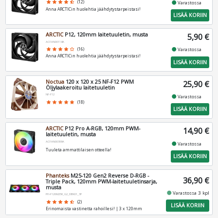
fiber_manual_record
star
star
star
star
star_half
(12)
Varastossa
Anna ARCTICin huolehtia jäähdytystarpeistasi!
LISÄÄ KORIIN
ARCTIC
P12, 120mm laitetuuletin, musta
5,90 €
ACFAN00118A
fiber_manual_record
star
star
star
star
star_border
(16)
Varastossa
Anna ARCTICin huolehtia jäähdytystarpeistasi!
LISÄÄ KORIIN
Noctua
120 x 120 x 25 NF-F12 PWM
25,90 €
Öljylaakeroitu laitetuuletin
NF-F12
fiber_manual_record
Varastossa
star
star
star
star
star
(18)
LISÄÄ KORIIN
ARCTIC
P12 Pro A-RGB, 120mm PWM-
14,90 €
laitetuuletin, musta
ACFAN00309A
fiber_manual_record
Varastossa
Tuuleta ammattilaisen otteella!
LISÄÄ KORIIN
Phanteks
M25-120 Gen2 Reverse D-RGB -
36,90 €
Triple Pack, 120mm PWM-laitetuuletinsarja,
musta
fiber_manual_record
Varastossa 3 kpl
PH-F120M25R_G2_DBK01_3P
star
star
star
star
star_half
(2)
LISÄÄ KORIIN
Erinomaista vastinetta rahoillesi! | 3 x 120mm