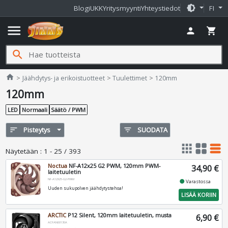
brightness_medium
Blogi
UKK
Yritysmyynti
Yhteystiedot
FI
menu
person
shopping_cart
search
Jimms.fi
home
Jäähdytys- ja erikoistuotteet
Tuulettimet
120mm
120mm
LED
Normaali
Säätö / PWM
sort
Pisteytys
filter_list
SUODATA
apps
grid_view
table_rows
Näytetään
:
1 - 25 / 393
Noctua
NF-A12x25 G2 PWM, 120mm PWM-
34,90 €
laitetuuletin
NF-A12X25-G2-PWM
fiber_manual_record
Varastossa
Uuden sukupolven jäähdytystehoa!
LISÄÄ KORIIN
ARCTIC
P12 Silent, 120mm laitetuuletin, musta
6,90 €
ACFAN00130A