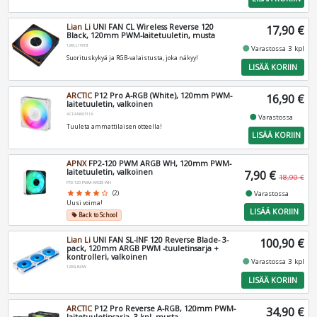
Lian Li
UNI FAN CL Wireless Reverse 120
17,90 €
Black, 120mm PWM-laitetuuletin, musta
12RCL1W1B
fiber_manual_record
Varastossa 3 kpl
Suorituskykyä ja RGB-valaistusta, joka näkyy!
LISÄÄ KORIIN
ARCTIC
P12 Pro A-RGB (White), 120mm PWM-
16,90 €
laitetuuletin, valkoinen
ACFAN00311A
fiber_manual_record
Varastossa
Tuuleta ammattilaisen otteella!
LISÄÄ KORIIN
APNX
FP2-120 PWM ARGB WH, 120mm PWM-
laitetuuletin, valkoinen
7,90 €
18,90 €
FP2-120-PWM-ARGB-WH
fiber_manual_record
Varastossa
star
star
star
star
star_border
(2)
Uusi voima!
LISÄÄ KORIIN
Back to School
local_offer
Lian Li
UNI FAN SL-INF 120 Reverse Blade- 3-
100,90 €
pack, 120mm ARGB PWM -tuuletinsarja +
kontrolleri, valkoinen
fiber_manual_record
Varastossa 3 kpl
12RSLIN3W
LISÄÄ KORIIN
ARCTIC
P12 Pro Reverse A-RGB, 120mm PWM-
34,90 €
laitetuuletinsarja, 3 kpl, musta