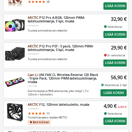
star
star
star
star
star
(4)
LISÄÄ KORIIN
ARCTIC
P12 Pro A-RGB, 120mm PWM-
32,90 €
laitetuuletinsarja, 3 kpl, musta
ACFAN00310A
fiber_manual_record
Varastossa
Tuuleta ammattilaisen otteella!
LISÄÄ KORIIN
ARCTIC
P12 Pro PST - 5 pack, 120mm PWM-
29,90 €
laitetuuletinsarja, 5 kpl, musta
ACFAN00307A
fiber_manual_record
Ei varastossa
Tuuleta ammattilaisen otteella!
LISÄÄ KORIIN
Lian Li
UNI FAN CL Wireless Reverse 120 Black
56,90 €
- Triple Pack, 120mm PWM-laitetuuletinsarja,
musta
fiber_manual_record
Varastossa 2 kpl
12RCL1W3B
Suorituskykyä ja RGB-valaistusta, joka näkyy! | 3 x
LISÄÄ KORIIN
120mm + kontrolleri
ARCTIC
F12, 120mm laitetuuletin, musta
4,90 €
6,90 €
ACFAN00201A
fiber_manual_record
star
star
star
star
star
(1)
Varastossa
Tuuletintarpeesi täyttää ARCTIC!
LISÄÄ KORIIN
Back to School
local_offer