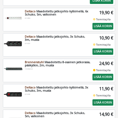
LISÄÄ KORIIN
Deltaco
Maadoitettu jatkojohto kytkimellä, 6x
19,90 €
Schuko, 5m, valkoinen
GT-0652
fiber_manual_record
Toimittajilla
LISÄÄ KORIIN
Deltaco
Maadoitettu jatkojohto, 3x Schuko,
10,90 €
3m, musta
GT-0321
fiber_manual_record
Toimittajilla
LISÄÄ KORIIN
Brennenstuhl
Maadoitettu 8-osainen jatkorasia,
24,90 €
pääkytkin, 2m, musta
1153300128
fiber_manual_record
Toimittajilla
LISÄÄ KORIIN
Deltaco
Maadoitettu jatkojohto kytkimellä, 3x
11,90 €
Schuko, 3m, musta
GT-0361
fiber_manual_record
Toimittajilla
LISÄÄ KORIIN
Deltaco
Maadoitettu jatkojohto, 3x Schuko,
14,90 €
5m, valkoinen