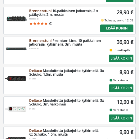
Brennenstuhl
10-paikkainen jatkorasia, 2 x
28,90 €
pääkytkin, 2m, musta
1153300120
fiber_manual_record
Tulossa, arvio 12.08
star
star
star
star
star
(2)
LISÄÄ KORIIN
Brennenstuhl
Premium-Line, 10-paikkainen
36,90 €
jatkorasia, kytkimellä, 3m, musta
1951100100
fiber_manual_record
Toimittajilla
LISÄÄ KORIIN
Deltaco
Maadoitettu jatkojohto kytkimellä, 3x
8,90 €
Schuko, 1,5m, musta
GT-0360
fiber_manual_record
Varastossa
LISÄÄ KORIIN
Deltaco
Maadoitettu jatkojohto kytkimellä, 3x
12,90 €
Schuko, 3m, valkoinen
GT-0351
fiber_manual_record
Varastossa
LISÄÄ KORIIN
Deltaco
Maadoitettu jatkojohto kytkimellä,
9,90 €
6x Schuko, 1,5m, musta
GT-0660