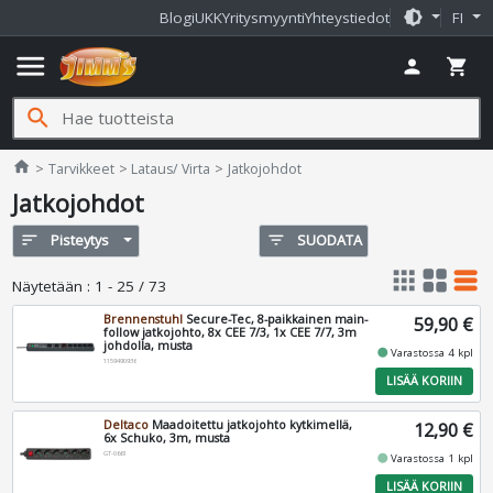
brightness_medium
Blogi
UKK
Yritysmyynti
Yhteystiedot
FI
menu
person
shopping_cart
search
Jimms.fi
home
Tarvikkeet
Lataus/ Virta
Jatkojohdot
Jatkojohdot
sort
Pisteytys
filter_list
SUODATA
apps
grid_view
table_rows
Näytetään
:
1 - 25 / 73
Brennenstuhl
Secure-Tec, 8-paikkainen main-
59,90 €
follow jatkojohto, 8x CEE 7/3, 1x CEE 7/7, 3m
johdolla, musta
fiber_manual_record
Varastossa 4 kpl
1159490936
LISÄÄ KORIIN
Deltaco
Maadoitettu jatkojohto kytkimellä,
12,90 €
6x Schuko, 3m, musta
GT-0661
fiber_manual_record
Varastossa 1 kpl
LISÄÄ KORIIN