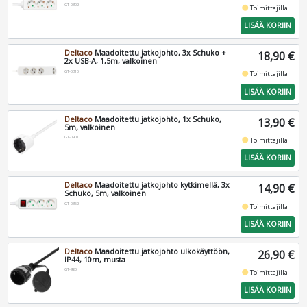
GT-0302
fiber_manual_record
Toimittajilla
LISÄÄ KORIIN
Deltaco
Maadoitettu jatkojohto, 3x Schuko +
18,90 €
2x USB-A, 1,5m, valkoinen
GT-0310
fiber_manual_record
Toimittajilla
LISÄÄ KORIIN
Deltaco
Maadoitettu jatkojohto, 1x Schuko,
13,90 €
5m, valkoinen
GT-0901
fiber_manual_record
Toimittajilla
LISÄÄ KORIIN
Deltaco
Maadoitettu jatkojohto kytkimellä, 3x
14,90 €
Schuko, 5m, valkoinen
GT-0352
fiber_manual_record
Toimittajilla
LISÄÄ KORIIN
Deltaco
Maadoitettu jatkojohto ulkokäyttöön,
26,90 €
IP44, 10m, musta
GT-980
fiber_manual_record
Toimittajilla
LISÄÄ KORIIN