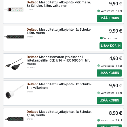
Deltaco
Maadoitettu jatkojohto kytkimellä,
9,90 €
3x Schuko, 1,5m, valkoinen
GT-0350
fiber_manual_record
Varastossa 2 kpl
LISÄÄ KORIIN
Deltaco
Maadoitettu jatkojohto, 6x Schuko,
9,90 €
1,5m, musta
GT-0620
fiber_manual_record
Varastossa
LISÄÄ KORIIN
Deltaco
Maadoittamaton jatkokaapeli
4,90 €
laitekaapelille, CEE 7/16 -> IEC 60906-1, 1m,
musta
fiber_manual_record
Varastossa 1 kpl
DEL-109AC
LISÄÄ KORIIN
Deltaco
Maadoitettu jatkojohto, 1x Schuko,
9,90 €
3m, valkoinen
GT-0900
fiber_manual_record
Varastossa 1 kpl
LISÄÄ KORIIN
Deltaco
Maadoitettu jatkojohto, 4x Schuko,
8,90 €
1,5m, musta
GT-0420
fiber_manual_record
Varastossa 2 kpl