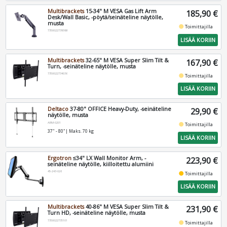
Multibrackets
15-34" M VESA Gas Lift Arm
185,90 €
Desk/Wall Basic, -pöytä/seinäteline näytölle,
musta
fiber_manual_record
Toimittajilla
7350022739369
LISÄÄ KORIIN
Multibrackets
32-65" M VESA Super Slim Tilt &
167,90 €
Turn, -seinäteline näytölle, musta
7350022734036
fiber_manual_record
Toimittajilla
LISÄÄ KORIIN
Deltaco
37-80" OFFICE Heavy-Duty, -seinäteline
29,90 €
näytölle, musta
ARM-0201
fiber_manual_record
Toimittajilla
37" - 80"| Maks. 70 kg
LISÄÄ KORIIN
Ergotron
≤34" LX Wall Monitor Arm, -
223,90 €
seinäteline näytölle, kiilloitettu alumiini
45-243-026
fiber_manual_record
Toimittajilla
LISÄÄ KORIIN
Multibrackets
40-86" M VESA Super Slim Tilt &
231,90 €
Turn HD, -seinäteline näytölle, musta
7350022735101
fiber_manual_record
Toimittajilla