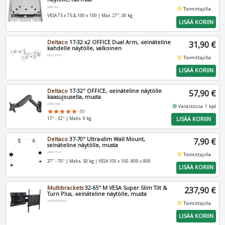
ARM-410
fiber_manual_record
Toimittajilla
VESA 75 x 75 & 100 x 100 | Max. 27", 30 kg
LISÄÄ KORIIN
Deltaco
17-32 x2 OFFICE Dual Arm, -seinäteline
31,90 €
kahdelle näytölle, valkoinen
DELO-0158
fiber_manual_record
Toimittajilla
LISÄÄ KORIIN
Deltaco
17-32" OFFICE, -seinäteline näytölle
57,90 €
kaasujousella, musta
ARM-0360
fiber_manual_record
Varastossa 1 kpl
star
star
star
star
star
(1)
LISÄÄ KORIIN
17" - 32" | Maks. 9 kg
Deltaco
37-70" Ultra-slim Wall Mount,
7,90 €
seinäteline näytölle, musta
ARM-1104
fiber_manual_record
Toimittajilla
37" - 70" | Maks. 50 kg | VESA 100 x 100 -800 x 800
LISÄÄ KORIIN
Multibrackets
32-65" M VESA Super Slim Tilt &
237,90 €
Turn Plus, -seinäteline näytölle, musta
7350022734227
fiber_manual_record
Toimittajilla
LISÄÄ KORIIN