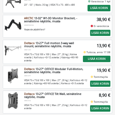
ARM-1205
fiber_manual_record
Varastossa 1 kpl
23" - 55" | Maks. 35 kg | VESA 75 x 75 - 400 x 400
LISÄÄ KORIIN
ARCTIC
13-32" W1-3D Monitor Bracket, -
38,90 €
seinäteline näytölle, musta
AEMNT00032A
fiber_manual_record
Ei varastossa
Vapauta pöytätilasi!
LISÄÄ KORIIN
Deltaco
13-27" Full motion 3-way wall
13,90 €
mount, seinäteline näytölle, musta
ARM-1204
fiber_manual_record
Tulossa, arvio 17.08
VESA 75 x 75 & 100 x 100 | Max. 27", 20 kg | Kolme
niveltä | Kallistus +5/-12 astetta | Kääntyy +90/-90
LISÄÄ KORIIN
astetta
Deltaco
13-27" OFFICE Modular Full-Motion,
19,90 €
seinäteline näytölle, musta
ARM-0371
fiber_manual_record
Toimittajilla
VESA 75 x 75 & 100 x 100 | Max. 27", 20 kg | Kallistus +8/-12
LISÄÄ KORIIN
astetta | Kääntyy +60/-60 astetta | Korkeus +3/-3 astetta
Deltaco
13-27" OFFICE Tilt Wall, seinäteline
8,90 €
näytölle, musta
ARM-0102
fiber_manual_record
Toimittajilla
VESA 75 x 75 & 100 x 100 | Max. 27", 25 kg | Kallistus +3/-12
LISÄÄ KORIIN
astetta