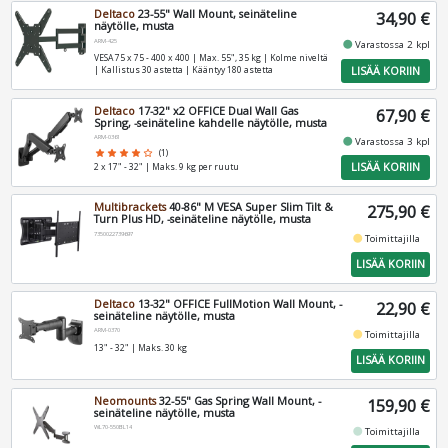
Deltaco
23-55" Wall Mount, seinäteline
34,90 €
näytölle, musta
ARM-425
fiber_manual_record
Varastossa 2 kpl
VESA 75 x 75 - 400 x 400 | Max. 55", 35 kg | Kolme niveltä
LISÄÄ KORIIN
| Kallistus 30 astetta | Kääntyy 180 astetta
Deltaco
17-32" x2 OFFICE Dual Wall Gas
67,90 €
Spring, -seinäteline kahdelle näytölle, musta
ARM-0361
fiber_manual_record
Varastossa 3 kpl
star
star
star
star
star_border
(1)
LISÄÄ KORIIN
2 x 17" - 32" | Maks. 9 kg per ruutu
Multibrackets
40-86" M VESA Super Slim Tilt &
275,90 €
Turn Plus HD, -seinäteline näytölle, musta
7350022739697
fiber_manual_record
Toimittajilla
LISÄÄ KORIIN
Deltaco
13-32" OFFICE FullMotion Wall Mount, -
22,90 €
seinäteline näytölle, musta
ARM-0370
fiber_manual_record
Toimittajilla
13" - 32" | Maks. 30 kg
LISÄÄ KORIIN
Neomounts
32-55" Gas Spring Wall Mount, -
159,90 €
seinäteline näytölle, musta
WL70-550BL14
fiber_manual_record
Toimittajilla