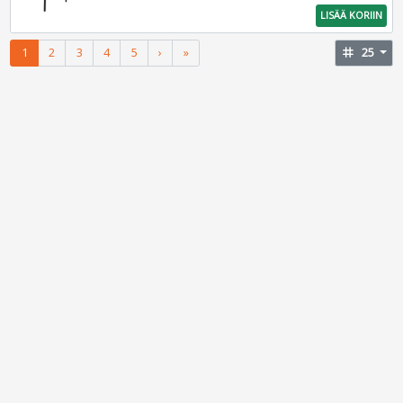
LISÄÄ KORIIN
1
2
3
4
5
›
»
tag
25