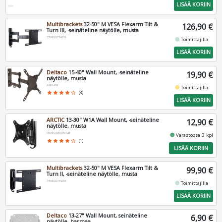
LISÄÄ KORIIN
Multibrackets
32-50" M VESA Flexarm Tilt &
126,90 €
Turn III, -seinäteline näytölle, musta
7350022734234
fiber_manual_record
Toimittajilla
LISÄÄ KORIIN
Deltaco
15-40" Wall Mount, -seinäteline
19,90 €
näytölle, musta
ARM-459
fiber_manual_record
Toimittajilla
star
star
star
star
star_border
(3)
LISÄÄ KORIIN
ARCTIC
13-30" W1A Wall Mount, -seinäteline
12,90 €
näytölle, musta
ORAEQ-MA005-GB
fiber_manual_record
Varastossa 3 kpl
star
star
star
star
star_border
(1)
LISÄÄ KORIIN
Multibrackets
32-50" M VESA Flexarm Tilt &
99,90 €
Turn II, -seinäteline näytölle, musta
7350022734210
fiber_manual_record
Toimittajilla
LISÄÄ KORIIN
Deltaco
13-27" Wall Mount, seinäteline
6,90 €
näytölle, harmaa