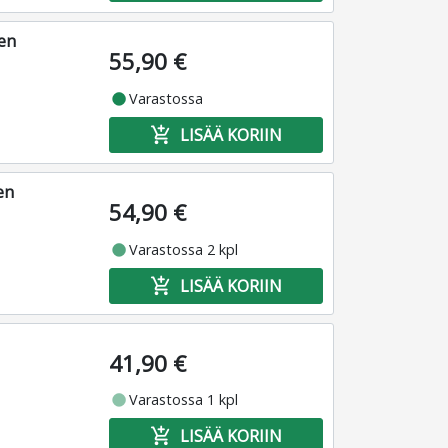
en
55,90 €
fiber_manual_record
Varastossa
add_shopping_cart
LISÄÄ KORIIN
en
54,90 €
fiber_manual_record
Varastossa 2 kpl
add_shopping_cart
LISÄÄ KORIIN
41,90 €
fiber_manual_record
Varastossa 1 kpl
add_shopping_cart
LISÄÄ KORIIN