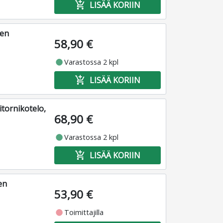
add_shopping_cart
LISÄÄ KORIIN
nen
58,90 €
fiber_manual_record
Varastossa 2 kpl
add_shopping_cart
LISÄÄ KORIIN
itornikotelo,
68,90 €
fiber_manual_record
Varastossa 2 kpl
add_shopping_cart
LISÄÄ KORIIN
en
53,90 €
fiber_manual_record
Toimittajilla