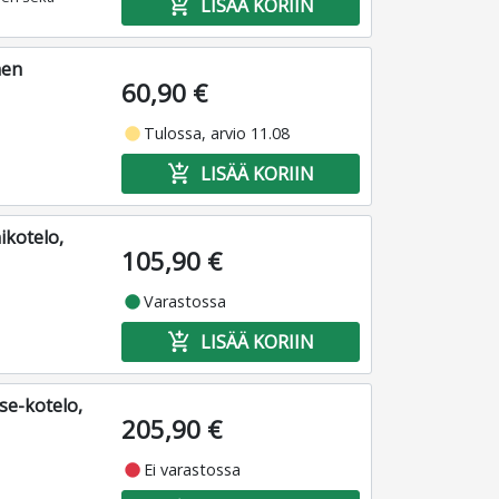
add_shopping_cart
LISÄÄ KORIIN
nen
60,90 €
fiber_manual_record
Tulossa, arvio 11.08
add_shopping_cart
LISÄÄ KORIIN
ikotelo,
105,90 €
fiber_manual_record
Varastossa
add_shopping_cart
LISÄÄ KORIIN
se-kotelo,
205,90 €
fiber_manual_record
Ei varastossa