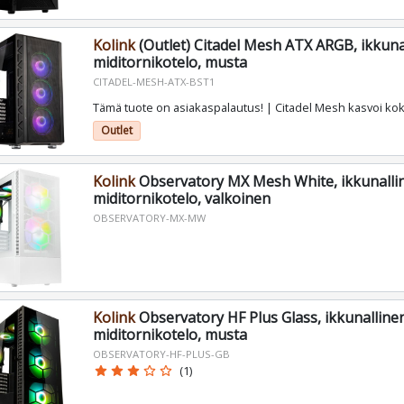
Kolink
(Outlet) Citadel Mesh ATX ARGB, ikkuna
miditornikotelo, musta
CITADEL-MESH-ATX-BST1
Tämä tuote on asiakaspalautus! | Citadel Mesh kasvoi ko
Outlet
Kolink
Observatory MX Mesh White, ikkunalli
miditornikotelo, valkoinen
OBSERVATORY-MX-MW
Kolink
Observatory HF Plus Glass, ikkunalline
miditornikotelo, musta
OBSERVATORY-HF-PLUS-GB
star
star
star
star_border
star_border
(1)