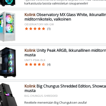
karkaistusta lasista valmistetun sivupaneelin!
Kolink
Observatory MX Glass White, ikkunalli
miditornikotelo, valkoinen
OBSERVATORY-MX-GW
star
star
star
star
star
(1)
Kolink
Unity Peak ARGB, ikkunallinen miditorn
musta
UNITY-PEAK-BLK
star
star
star
star
star_half
(4)
Kolink
Big Chungus Shredded Edition, Showca
musta
BIG-CHUNGUS-SHREDDED
Revittele menemään Big Chunguksen avulla!