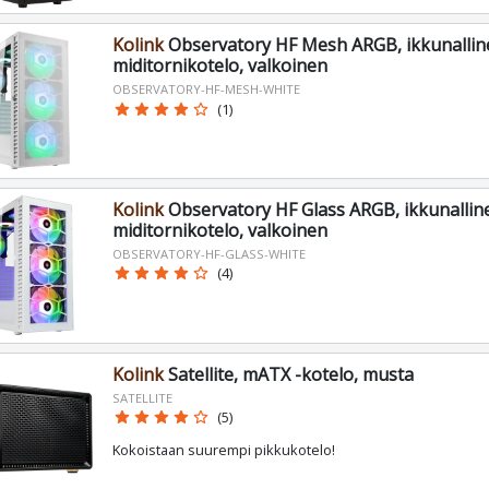
Kolink
Observatory HF Mesh ARGB, ikkunallin
miditornikotelo, valkoinen
OBSERVATORY-HF-MESH-WHITE
star
star
star
star
star_border
(1)
Kolink
Observatory HF Glass ARGB, ikkunallin
miditornikotelo, valkoinen
OBSERVATORY-HF-GLASS-WHITE
star
star
star
star
star_border
(4)
Kolink
Satellite, mATX -kotelo, musta
SATELLITE
star
star
star
star
star_border
(5)
Kokoistaan suurempi pikkukotelo!