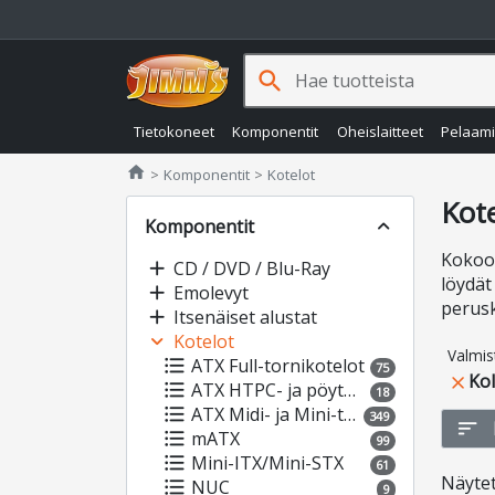
search
Tietokoneet
Komponentit
Oheislaitteet
Pelaam
Jimms.fi
home
Komponentit
Kotelot
Kot
Komponentit
expand_less
Kokoon
add
CD / DVD / Blu-Ray
löydät
add
Emolevyt
perusk
add
Itsenäiset alustat
expand_more
Kotelot
Valmis
format_list_bulleted
ATX Full-tornikotelot
75
Kol
close
format_list_bulleted
ATX HTPC- ja pöytäkotelot
18
format_list_bulleted
ATX Midi- ja Mini-tornikotelot
349
sort
format_list_bulleted
mATX
99
format_list_bulleted
Mini-ITX/Mini-STX
61
Näyte
format_list_bulleted
NUC
9