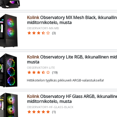
Kolink
Observatory MX Mesh Black, ikkunalli
miditornikotelo, musta
OBSERVATORY-MX-MB
star
star
star
star_half
star_border
(3)
Kolink
Observatory Lite RGB, ikkunallinen mid
musta
OBSERVATORY-LITE
star
star
star
star_half
star_border
(19)
Hittikotelon tyylikäs pikkuveli ARGB-valaistuksella!
Kolink
Observatory HF Glass ARGB, ikkunallin
miditornikotelo, musta
OBSERVATORY-HF-GLASS-BLACK
star
star
star
star
star
(1)