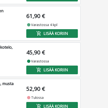
en
61,90 €
fiber_manual_record
Varastossa 4 kpl
add_shopping_cart
LISÄÄ KORIIN
kotelo,
45,90 €
fiber_manual_record
Varastossa
add_shopping_cart
LISÄÄ KORIIN
o, musta
52,90 €
fiber_manual_record
Tulossa
add_shopping_cart
LISÄÄ KORIIN