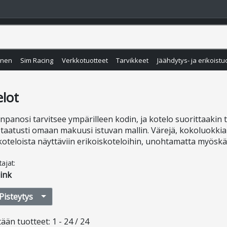
inen
Sim Racing
Verkkotuotteet
Tarvikkeet
Jäähdytys- ja erikoistu
elot
panosi tarvitsee ympärilleen kodin, ja kotelo suorittaakin 
 taatusti omaan makuusi istuvan mallin. Värejä, kokoluokkia ja
oteloista näyttäviin erikoiskoteloihin, unohtamatta myösk
tajat
:
ink
Pisteytys
tään
tuotteet
:
1 - 24 / 24