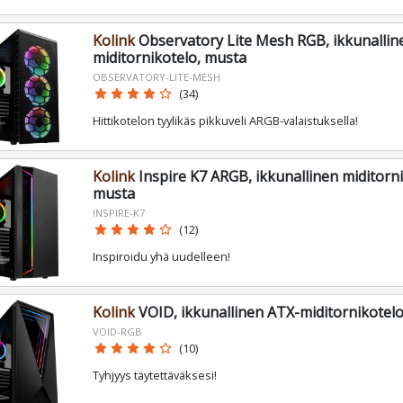
Kolink
Observatory Lite Mesh RGB, ikkunallin
miditornikotelo, musta
OBSERVATORY-LITE-MESH
star
star
star
star
star_border
(34)
Hittikotelon tyylikäs pikkuveli ARGB-valaistuksella!
Kolink
Inspire K7 ARGB, ikkunallinen miditorni
musta
INSPIRE-K7
star
star
star
star
star_border
(12)
Inspiroidu yhä uudelleen!
Kolink
VOID, ikkunallinen ATX-miditornikotel
VOID-RGB
star
star
star
star
star_border
(10)
Tyhjyys täytettäväksesi!