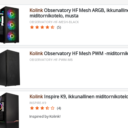
Kolink
Observatory HF Mesh ARGB, ikkunallin
miditornikotelo, musta
OBSERVATORY-HF-MESH-BLACK
star
star
star
star
star_half
(5)
Kolink
Observatory HF Mesh PWM -miditornik
OBSERVATORY-HF-PWM-MB
Kolink
Inspire K9, ikkunallinen miditornikotel
INSPIRE-K9
star
star
star
star_half
star_border
(4)
Inspired by Kolink!