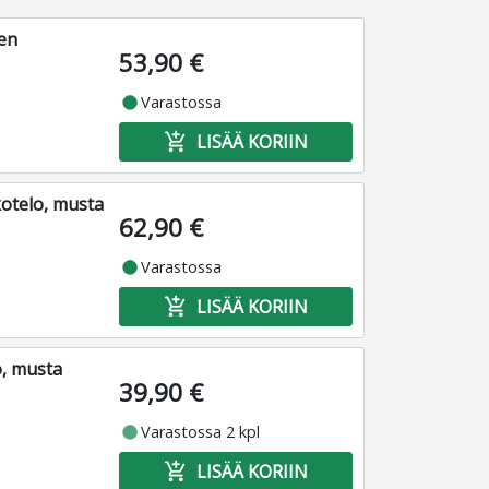
en
53,90 €
fiber_manual_record
Varastossa
add_shopping_cart
LISÄÄ KORIIN
otelo, musta
62,90 €
fiber_manual_record
Varastossa
add_shopping_cart
LISÄÄ KORIIN
o, musta
39,90 €
fiber_manual_record
Varastossa 2 kpl
add_shopping_cart
LISÄÄ KORIIN