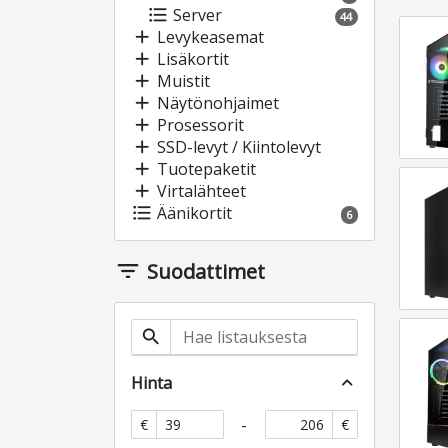
format_list_bulleted
Server
44
add
Levykeasemat
add
Lisäkortit
add
Muistit
add
Näytönohjaimet
add
Prosessorit
add
SSD-levyt / Kiintolevyt
add
Tuotepaketit
add
Virtalähteet
format_list_bulleted
Äänikortit
6
filter_list
Suodattimet
search
Hinta
expand_less
-
€
€