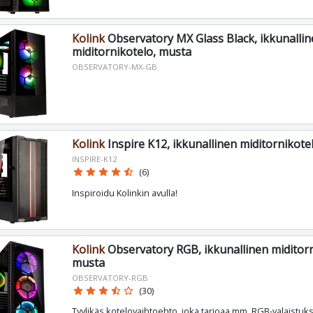
Kolink
Observatory MX Glass Black, ikkunalli
miditornikotelo, musta
OBSERVATORY-MX-GB
Kolink
Inspire K12, ikkunallinen miditornikote
INSPIRE-K12
star
star
star
star
star_half
(6)
Inspiroidu Kolinkin avulla!
Kolink
Observatory RGB, ikkunallinen miditorn
musta
OBSERVATORY-RGB
star
star
star
star_half
star_border
(30)
Tyylikäs kotelovaihtoehto, joka tarjoaa mm. RGB-valaistu