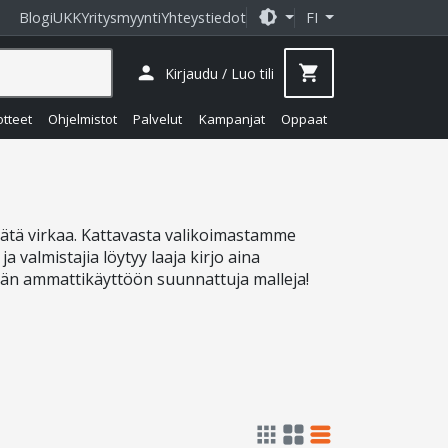
brightness_medium
Blogi
UKK
Yritysmyynti
Yhteystiedot
FI
person
shopping_cart
Kirjaudu / Luo tili
otteet
Ohjelmistot
Palvelut
Kampanjat
Oppaat
tätä virkaa. Kattavasta valikoimastamme
 valmistajia löytyy laaja kirjo aina
ään ammattikäyttöön suunnattuja malleja!
apps
grid_view
table_rows