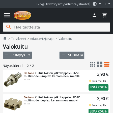
brightness_medium
Blogi
UKK
Yritysmyynti
Yhteystiedot
FI
menu
person
shopping_cart
search
Jimms.fi
home
Tarvikkeet
Adapterit/Jakajat
Valokuitu
Valokuitu
sort
Pisteytys
filter_list
SUODATA
apps
grid_view
table_rows
Näytetään
:
1 - 2 / 2
Deltaco
Kuituliitoksen jatkokappale, ST-ST,
3,90 €
multimode, simplex, keraaminen, metalli
FBP-1036
fiber_manual_record
Toimittajilla
LISÄÄ KORIIN
Deltaco
Kuituliitoksen jatkokappale, SC-SC,
3,90 €
multimode, duplex, keraaminen, muovi
FBP-1039
fiber_manual_record
Toimittajilla
LISÄÄ KORIIN