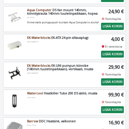
Aqua Computer
D5 fan mount 140mm,
24,90 €
kiinnitysrauta 140mm tuuletinpaikkaan, hopea
AC-41125
fiber_manual_record
Toimittajilla
Viimeistele pumppupuoli kuntoon Aqua Computerin avulla!
LISÄÄ KORIIN
EK-Waterblocks
EK-ATX 24-pin siltausplugi
4,00 €
3831109867716
fiber_manual_record
Ei varastossa
LISÄÄ KORIIN
EK-Waterblocks
EK-UNI pumpun kiinnike
29,90 €
(140mm tuuletinpaikkaan), vertikaali, musta
3831109843291
fiber_manual_record
Toimittajilla
LISÄÄ KORIIN
Watercool
Heatkiller Tube 200 D5 säiliö, musta
99,90 €
AT1013024
fiber_manual_record
Toimittajilla
LISÄÄ KORIIN
Barrow
DDC Heatsink, valkoinen
16,90 €
DCHL-V3-W