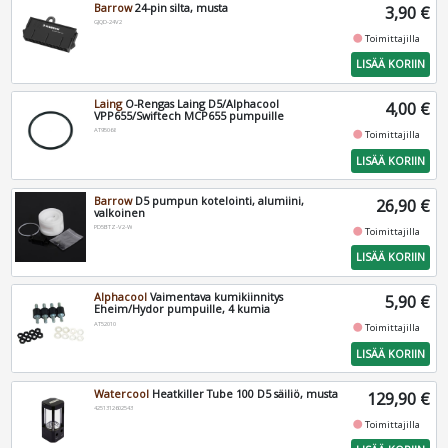
Barrow
24-pin silta, musta
3,90 €
GJQD-24V2
fiber_manual_record
Toimittajilla
LISÄÄ KORIIN
Laing
O-Rengas Laing D5/Alphacool
4,00 €
VPP655/Swiftech MCP655 pumpuille
AT95068
fiber_manual_record
Toimittajilla
LISÄÄ KORIIN
Barrow
D5 pumpun kotelointi, alumiini,
26,90 €
valkoinen
PD5BTZ-V2-W
fiber_manual_record
Toimittajilla
LISÄÄ KORIIN
Alphacool
Vaimentava kumikiinnitys
5,90 €
Eheim/Hydor pumpuille, 4 kumia
AT52010
fiber_manual_record
Toimittajilla
LISÄÄ KORIIN
Watercool
Heatkiller Tube 100 D5 säiliö, musta
129,90 €
4251312602543
fiber_manual_record
Toimittajilla