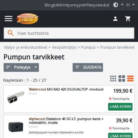
brightness_medium
Blogi
UKK
Yritysmyynti
Yhteystiedot
FI
menu
person
shopping_cart
search
ms.fi
äähdytys- ja erikoistuotteet
Vesijäähdytys
Pumput
Pumpun tarvikkeet
Pumpun tarvikkeet
sort
Pisteytys
filter_list
SUODATA
apps
grid_view
table_rows
Näytetään
:
1 - 25 / 27
Watercool
MO-RA3 420 D5-DUALTOP -moduuli
199,90 €
WC-31032
fiber_manual_record
Toimittajilla
LISÄÄ KORIIN
Alphacool
Eisstation 40 DC-LT, pumpun kansi +
39,90 €
nestesäiliö, musta
AT1016193
fiber_manual_record
Toimittajilla
Jäähdytyspuoli kuntoon Alphacoolin avulla!
LISÄÄ KORIIN