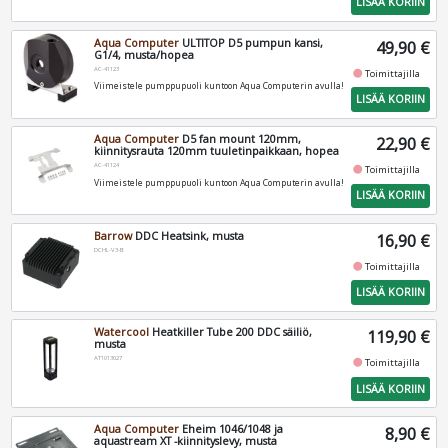
LISÄÄ KORIIN
Aqua Computer
ULTITOP D5 pumpun kansi,
49,90 €
G1/4, musta/hopea
AC-41123
fiber_manual_record
Toimittajilla
Viimeistele pumppupuoli kuntoon Aqua Computerin avulla!
LISÄÄ KORIIN
Aqua Computer
D5 fan mount 120mm,
22,90 €
kiinnitysrauta 120mm tuuletinpaikkaan, hopea
AC-41124
fiber_manual_record
Toimittajilla
Viimeistele pumppupuoli kuntoon Aqua Computerin avulla!
LISÄÄ KORIIN
Barrow
DDC Heatsink, musta
16,90 €
DCHL-V3-B
fiber_manual_record
Toimittajilla
LISÄÄ KORIIN
Watercool
Heatkiller Tube 200 DDC säiliö,
119,90 €
musta
AT1013027
fiber_manual_record
Toimittajilla
LISÄÄ KORIIN
Aqua Computer
Eheim 1046/1048 ja
8,90 €
aquastream XT -kiinnityslevy, musta