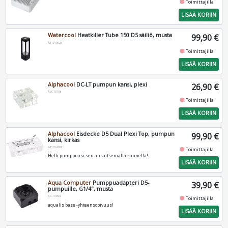
fiber_manual_record
Toimittajilla
LISÄÄ KORIIN
Watercool
Heatkiller Tube 150 D5 säiliö, musta
99,90 €
AT1013023
fiber_manual_record
Toimittajilla
LISÄÄ KORIIN
Alphacool
DC-LT pumpun kansi, plexi
26,90 €
ALC13136
fiber_manual_record
Toimittajilla
LISÄÄ KORIIN
Alphacool
Eisdecke D5 Dual Plexi Top, pumpun
99,90 €
kansi, kirkas
AT1014107
fiber_manual_record
Toimittajilla
Helli pumppuasi sen ansaitsemalla kannella!
LISÄÄ KORIIN
Aqua Computer
Pumppuadapteri D5-
39,90 €
pumpuille, G1/4", musta
AC-41094
fiber_manual_record
Toimittajilla
aqualis base -yhteensopivuus!
LISÄÄ KORIIN