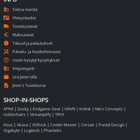
domain
Tietoa meistä
contact_mail
Yhteystiedot
local_shipping
Toimitustavat
euro
Maksutavat
info
Takuut ja palautukset
handyman
Palvelu- ja huoltohinnasto
help_outline
Usein kysytyt kysymykset
business
Yritysmyynti
work
Ura Jimm'sillä
description
Jimm's Tuoteturva
SHOP-IN-SHOPS
APNX
|
Ducky
|
Endgame Gear
|
HAVN
|
Kolink
|
Nitro Concepts
|
noblechairs
|
Streamplify
|
TRYX
Asus
|
Akasa
|
ASRock
|
Cooler Master
|
Corsair
|
Fractal Design
|
Gigabyte
|
Logitech
|
Phanteks