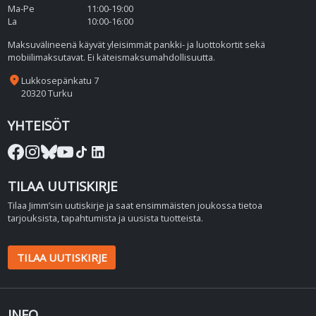
Ma-Pe
11:00-19:00
La
10:00-16:00
Maksuvälineenä käyvät yleisimmät pankki- ja luottokortit sekä
mobiilimaksutavat. Ei käteismaksumahdollisuutta.
place
Lukkosepänkatu 7
20320 Turku
YHTEISÖT
TILAA UUTISKIRJE
Tilaa Jimm’sin uutiskirje ja saat ensimmäisten joukossa tietoa
tarjouksista, tapahtumista ja uusista tuotteista.
TILAA UUTISKIRJE
INFO