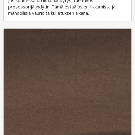
Jos koneessa on ilmajäähdytys, tue myös
prosessorijäähdytin. Tämä estää osien liikkumista ja
mahdollisia vaurioita kuljetuksen aikana.