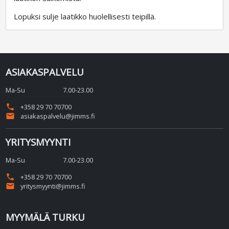
Lopuksi sulje laatikko huolellisesti teipillä.
ASIAKASPALVELU
Ma-Su
7.00-23.00
phone
+358 29 70 70700
email
asiakaspalvelu@jimms.fi
YRITYSMYYNTI
Ma-Su
7.00-23.00
phone
+358 29 70 70700
email
yritysmyynti@jimms.fi
MYYMÄLÄ TURKU