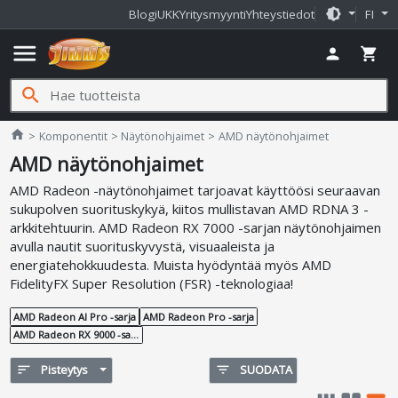
brightness_medium
Blogi
UKK
Yritysmyynti
Yhteystiedot
FI
menu
person
shopping_cart
search
Jimms.fi
home
Komponentit
Näytönohjaimet
AMD näytönohjaimet
AMD näytönohjaimet
AMD Radeon -näytönohjaimet tarjoavat käyttöösi seuraavan
sukupolven suorituskykyä, kiitos mullistavan AMD RDNA 3 -
arkkitehtuurin. AMD Radeon RX 7000 -sarjan näytönohjaimen
avulla nautit suorituskyvystä, visuaaleista ja
energiatehokkuudesta. Muista hyödyntää myös AMD
FidelityFX Super Resolution (FSR) -teknologiaa!
AMD Radeon AI Pro -sarja
AMD Radeon Pro -sarja
AMD Radeon RX 9000 -sarja
sort
Pisteytys
filter_list
SUODATA