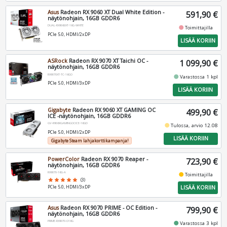
Asus
Radeon RX 9060 XT Dual White Edition -
591,90 €
näytönohjain, 16GB GDDR6
DUAL-RX9060XT-16G-WHITE
fiber_manual_record
Toimittajilla
PCIe 5.0, HDMI/2xDP
LISÄÄ KORIIN
ASRock
Radeon RX 9070 XT Taichi OC -
1 099,90 €
näytönohjain, 16GB GDDR6
RX9070XT-TC-16GO
fiber_manual_record
Varastossa 1 kpl
PCIe 5.0, HDMI/3xDP
LISÄÄ KORIIN
Gigabyte
Radeon RX 9060 XT GAMING OC
499,90 €
ICE -näytönohjain, 16GB GDDR6
GV-R906XGAMINGOCICE-16GD
fiber_manual_record
Tulossa, arvio 12.08
PCIe 5.0, HDMI/2xDP
LISÄÄ KORIIN
Gigabyte Steam lahjakorttikampanja!
PowerColor
Radeon RX 9070 Reaper -
723,90 €
näytönohjain, 16GB GDDR6
RX9070-16G-A
fiber_manual_record
Toimittajilla
star
star
star
star
star
(3)
LISÄÄ KORIIN
PCIe 5.0, HDMI/3xDP
Asus
Radeon RX 9070 PRIME - OC Edition -
799,90 €
näytönohjain, 16GB GDDR6
PRIME-RX9070-O16G
fiber_manual_record
Varastossa 3 kpl