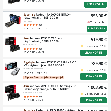
PCIe 5.0, HDMI/3xDP
LISÄÄ KORIIN
Sapphire
Radeon RX 9070 XT NITRO+ -
955,90 €
näytönohjain, 16GB GDDR6
11348-01-20G
fiber_manual_record
Toimittajilla
star
star
star
star
star
(3)
LISÄÄ KORIIN
PCIe 5.0, 2xHDMI/2xDP
Asus
Radeon RX 9060 XT Dual -
519,90 €
näytönohjain, 16GB GDDR6
DUAL-RX9060XT-16G
fiber_manual_record
Tulossa, arvio 12.08
star
star
star
star
star_half
(3)
LISÄÄ KORIIN
PCIe 5.0, HDMI/2xDP
Gigabyte
Radeon RX 9070 XT GAMING OC
789,90 €
ICE -näytönohjain, 16GB GDDR6
GV-R907XGAMINGOCICE-16GD
fiber_manual_record
Tulossa, arvio 12.08
PCIe 5.0, 2xHDMI/2xDP
LISÄÄ KORIIN
Gigabyte Steam lahjakorttikampanja!
Asus
Radeon RX 9070 XT TUF Gaming - OC
1 003,90 €
Edition -näytönohjain, 16GB GDDR6
TUF-RX9070XT-O16G-GAMING
fiber_manual_record
Tulossa, arvio 12.08
star
star
star
star
star
(2)
LISÄÄ KORIIN
PCIe 5.0, HDMI/3xDP
Sapphire
Radeon AI PRO R9700 -näytönohjain,