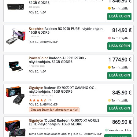
1 846,90 €
32GB GDDR6
32358-01-20G
fiber_manual_record
Toimittajilla
PCIe 5.0, 4xDP
LISÄÄ KORIIN
Sapphire
Radeon RX 9070 PURE -näytönohjain,
814,90 €
16GB GDDR6
11349-02-20G
fiber_manual_record
Toimittajilla
PCIe 5.0, 2xHDMI/2xDP
LISÄÄ KORIIN
PowerColor
Radeon AI PRO R9700 -
1 774,90 €
näytönohjain, 32GB GDDR6
AI-PRO-R9700-32G-B
fiber_manual_record
Toimittajilla
PCIe 5.0, 4xDP
LISÄÄ KORIIN
Gigabyte
Radeon RX 9070 XT GAMING OC -
näytönohjain, 16GB GDDR6
845,90 €
GV-R9070XTGAMING-OC-16GD
fiber_manual_record
Toimittajilla
star
star
star
star
star_half
(3)
PCIe 5.0, 2xHDMI/2xDP
LISÄÄ KORIIN
Gigabyte Steam lahjakorttikampanja!
Gigabyte
(Outlet) Radeon RX 9070 XT AORUS
869,90 €
ELITE -näytönohjain, 16GB GDDR6
GV-R9070XTAORUS-E-16GD-BST1
fiber_manual_record
Varastossa 1 kpl
Tämä tuote on asiakaspalautus! | PCIe 5.0, 2xHDMI/2xDP