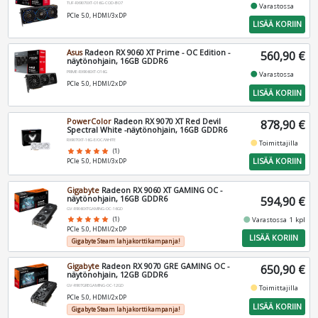
TUF-RX9070XT-O16G-COD-BO7
fiber_manual_record
Varastossa
PCIe 5.0, HDMI/3xDP
LISÄÄ KORIIN
Asus
Radeon RX 9060 XT Prime - OC Edition -
560,90 €
näytönohjain, 16GB GDDR6
PRIME-RX9060XT-O16G
fiber_manual_record
Varastossa
PCIe 5.0, HDMI/2xDP
LISÄÄ KORIIN
PowerColor
Radeon RX 9070 XT Red Devil
878,90 €
Spectral White -näytönohjain, 16GB GDDR6
RX9070XT-16G-E/OC/WHITE
fiber_manual_record
Toimittajilla
star
star
star
star
star
(1)
LISÄÄ KORIIN
PCIe 5.0, HDMI/3xDP
Gigabyte
Radeon RX 9060 XT GAMING OC -
näytönohjain, 16GB GDDR6
594,90 €
GV-R9060XTGAMING-OC-16GD
fiber_manual_record
Varastossa 1 kpl
star
star
star
star
star
(1)
PCIe 5.0, HDMI/2xDP
LISÄÄ KORIIN
Gigabyte Steam lahjakorttikampanja!
Gigabyte
Radeon RX 9070 GRE GAMING OC -
650,90 €
näytönohjain, 12GB GDDR6
GV-R907GREGAMING-OC-12GD
fiber_manual_record
Toimittajilla
PCIe 5.0, HDMI/2xDP
LISÄÄ KORIIN
Gigabyte Steam lahjakorttikampanja!