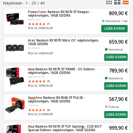
apps
grid_view
table_rows
Näytetään
:
1 - 25 / 40
PowerColor
Radeon RX 9070 XT Reaper -
809,90 €
näytönohjain, 16GB GDDR6
RX9070XT-16G-A
fiber_manual_record
Varastossa 1 kpl
star
star
star
star
star
(7)
LISÄÄ KORIIN
PCIe 5.0, HDMI/3xDP
Acer
Radeon RX 9070 Nitro OC -näytönohjain,
659,90 €
16GB GDDR6
DP.Z4EWW.P01
fiber_manual_record
Varastossa
PCIe 5.0, HDMI/3xDP
LISÄÄ KORIIN
Asus
Radeon RX 9070 XT PRIME - OC Edition -
789,90 €
näytönohjain, 16GB GDDR6
PRIME-RX9070XT-O16G
fiber_manual_record
Varastossa
star
star
star
star
star
(5)
LISÄÄ KORIIN
PCIe 5.0, HDMI/3xDP
Sapphire
Radeon RX 9060 XT PULSE -
567,90 €
näytönohjain, 16GB GDDR6
11350-03-20G
fiber_manual_record
Tulossa
star
star
star
star
star_half
(4)
LISÄÄ KORIIN
PCIe 5.0, 2xHDMI/DP
Asus
Radeon RX 9070 XT TUF Gaming - COD BO7
999,90 €
Special Edition -näytönohjain, 16GB GDDR6