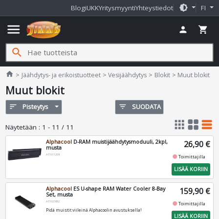
brightness_medium
Blogi
UKK
Yritysmyynti
Yhteystiedot
FI
menu
person
shopping_cart
search
Jimms.fi
home
Jäähdytys- ja erikoistuotteet
Vesijäähdytys
Blokit
Muut blokit
Muut blokit
sort
Pisteytys
filter_list
SUODATA
apps
grid_view
table_rows
Näytetään
:
1 - 11 / 11
Alphacool
D-RAM muistijäähdytysmoduuli, 2kpl,
26,90 €
musta
AT1011209
fiber_manual_record
Toimittajilla
LISÄÄ KORIIN
Alphacool
ES U-shape RAM Water Cooler 8-Bay
159,90 €
Set, musta
AT1023652
fiber_manual_record
Toimittajilla
Pidä muistit viileinä Alphacoolin avustuksella!
LISÄÄ KORIIN