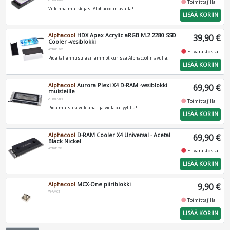
fiber_manual_record
Toimittajilla
Viilennä muistejasi Alphacoolin avulla!
LISÄÄ KORIIN
Alphacool
HDX Apex Acrylic aRGB M.2 2280 SSD
39,90 €
Cooler -vesiblokki
AT1021842
fiber_manual_record
Ei varastossa
Pidä tallennustilasi lämmöt kurissa Alphacoolin avulla!
LISÄÄ KORIIN
Alphacool
Aurora Plexi X4 D-RAM -vesiblokki
69,90 €
muisteille
AT1017316
fiber_manual_record
Toimittajilla
Pidä muistisi viileänä - ja vieläpä tyylillä!
LISÄÄ KORIIN
Alphacool
D-RAM Cooler X4 Universal - Acetal
69,90 €
Black Nickel
AT1011291
fiber_manual_record
Ei varastossa
LISÄÄ KORIIN
Alphacool
MCX-One piiriblokki
9,90 €
W-AMC1
fiber_manual_record
Toimittajilla
LISÄÄ KORIIN