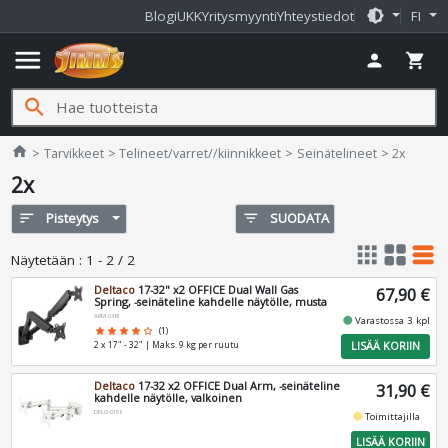
brightness_medium
Blogi
UKK
Yritysmyynti
Yhteystiedot
FI
menu
person
shopping_cart
search
Jimms.fi
home
Tarvikkeet
Telineet/varret//kiinnikkeet
Seinätelineet
2x
2x
sort
Pisteytys
filter_list
SUODATA
apps
grid_view
table_rows
Näytetään
:
1 - 2 / 2
Deltaco
17-32" x2 OFFICE Dual Wall Gas
67,90 €
Spring, -seinäteline kahdelle näytölle, musta
ARM-0361
fiber_manual_record
Varastossa 3 kpl
star
star
star
star
star_border
(1)
LISÄÄ KORIIN
2 x 17" - 32" | Maks. 9 kg per ruutu
Deltaco
17-32 x2 OFFICE Dual Arm, -seinäteline
31,90 €
kahdelle näytölle, valkoinen
DELO-0158
fiber_manual_record
Toimittajilla
LISÄÄ KORIIN