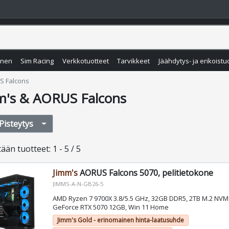
inen
Sim Racing
Verkkotuotteet
Tarvikkeet
Jäähdytys- ja erikoistu
S Falcons
m's & AORUS Falcons
Pisteytys
tään
tuotteet
:
1 - 5 / 5
Jimm's
AORUS Falcons 5070, pelitietokone
JIMMS-A-N-GB26-5
AMD Ryzen 7 9700X 3.8/5.5 GHz, 32GB DDR5, 2TB M.2 NVM
GeForce RTX 5070 12GB, Win 11 Home
Jimm's Gold - erinomainen hinta-laatusuhde