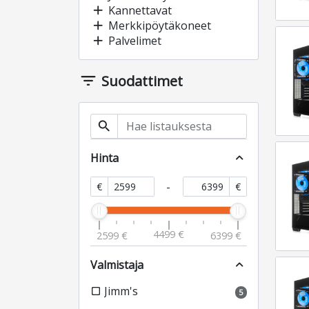
add
Kannettavat
add
Merkkipöytäkoneet
add
Palvelimet
filter_list
Suodattimet
search
Hinta
expand_less
-
€
€
4499 €
2599 €
6399 €
Valmistaja
expand_less
Jimm's
check_box_outline_blank
5