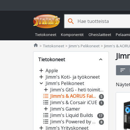
search
Tietokoneet
Komponentit
Oheislaitteet
Pelaam
Jimms.fi
home
Tietokoneet
Jimm's Pelikoneet
Jimm's & AORU
Jim
Tietokoneet
expand_less
sort
add
Apple
add
Jimm's Koti- ja työkoneet
expand_more
Jimm's Pelikoneet
Näyte
add
Jimm's GtG - heti toimitettavissa
format_list_bulleted
Jimm's & AORUS Falcons
5
format_list_bulleted
Jimm's & Corsair iCUE
1
add
Jimm's Gamer
format_list_bulleted
Jimm's Liquid Builds
17
format_list_bulleted
Jimm's Powered by Asus
8
add
Jimm's Yrityskoneet