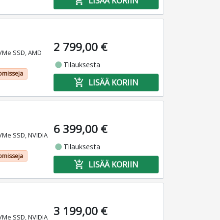
add_shopping_cart
LISÄÄ KORIIN
2 799,00 €
NVMe SSD, AMD
fiber_manual_record
Tilauksesta
omisseja
add_shopping_cart
LISÄÄ KORIIN
6 399,00 €
VMe SSD, NVIDIA
fiber_manual_record
Tilauksesta
omisseja
add_shopping_cart
LISÄÄ KORIIN
3 199,00 €
VMe SSD, NVIDIA