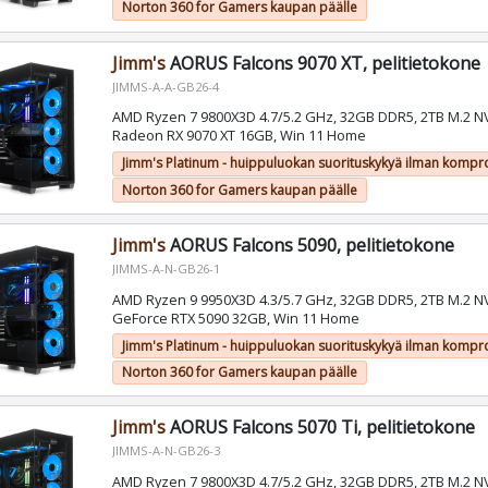
Norton 360 for Gamers kaupan päälle
Jimm's
AORUS Falcons 9070 XT, pelitietokone
JIMMS-A-A-GB26-4
AMD Ryzen 7 9800X3D 4.7/5.2 GHz, 32GB DDR5, 2TB M.2 
Radeon RX 9070 XT 16GB, Win 11 Home
Jimm's Platinum - huippuluokan suorituskykyä ilman kompr
Norton 360 for Gamers kaupan päälle
Jimm's
AORUS Falcons 5090, pelitietokone
JIMMS-A-N-GB26-1
AMD Ryzen 9 9950X3D 4.3/5.7 GHz, 32GB DDR5, 2TB M.2 N
GeForce RTX 5090 32GB, Win 11 Home
Jimm's Platinum - huippuluokan suorituskykyä ilman kompr
Norton 360 for Gamers kaupan päälle
Jimm's
AORUS Falcons 5070 Ti, pelitietokone
JIMMS-A-N-GB26-3
AMD Ryzen 7 9800X3D 4.7/5.2 GHz, 32GB DDR5, 2TB M.2 N