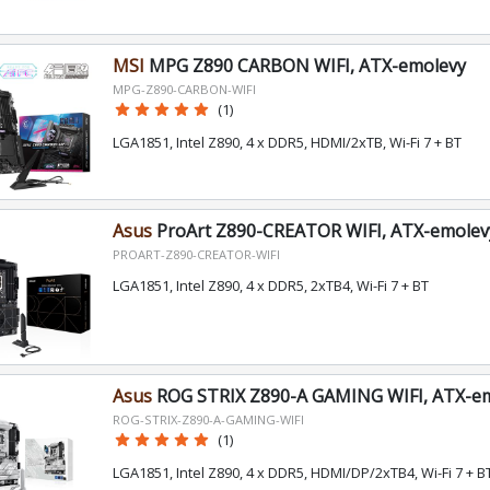
MSI
MPG Z890 CARBON WIFI, ATX-emolevy
MPG-Z890-CARBON-WIFI
star
star
star
star
star
(1)
LGA1851, Intel Z890, 4 x DDR5, HDMI/2xTB, Wi-Fi 7 + BT
Asus
ProArt Z890-CREATOR WIFI, ATX-emolev
PROART-Z890-CREATOR-WIFI
LGA1851, Intel Z890, 4 x DDR5, 2xTB4, Wi-Fi 7 + BT
Asus
ROG STRIX Z890-A GAMING WIFI, ATX-e
ROG-STRIX-Z890-A-GAMING-WIFI
star
star
star
star
star
(1)
LGA1851, Intel Z890, 4 x DDR5, HDMI/DP/2xTB4, Wi-Fi 7 + B