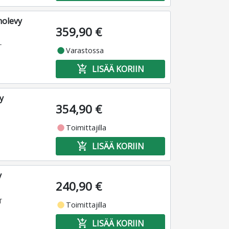
olevy
359,90 €
T
fiber_manual_record
Varastossa
add_shopping_cart
LISÄÄ KORIIN
y
354,90 €
fiber_manual_record
Toimittajilla
add_shopping_cart
LISÄÄ KORIIN
y
240,90 €
T
fiber_manual_record
Toimittajilla
add_shopping_cart
LISÄÄ KORIIN