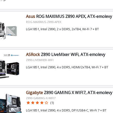
Asus
ROG MAXIMUS Z890 APEX, ATX-emolevy
ROG-MAXIMUS-Z890-APEX
LGA1851, Intel Z890, 2 x DDR5, 2xTB4, Wi-Fi 7 + BT
ASRock
Z890 LiveMixer WiFi, ATX-emolevy
Z890-LIVEMIXER-WIFI
LGA1851, Intel Z890, 4 x DDR5, HDMI/2xTB4, Wi-Fi 7 + BT
Gigabyte
Z890 GAMING X WIFI7, ATX-emolevy
Z890-GAMING-X-WIFI7
star
star
star
star
star_border
(1)
LGA1851, Intel Z890, 4 x DDR5, DP/USB4-C, Wi-Fi 7 + BT