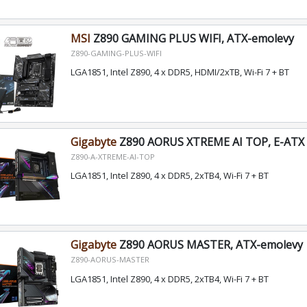
MSI
Z890 GAMING PLUS WIFI, ATX-emolevy
Z890-GAMING-PLUS-WIFI
LGA1851, Intel Z890, 4 x DDR5, HDMI/2xTB, Wi-Fi 7 + BT
Gigabyte
Z890 AORUS XTREME AI TOP, E-ATX 
Z890-A-XTREME-AI-TOP
LGA1851, Intel Z890, 4 x DDR5, 2xTB4, Wi-Fi 7 + BT
Gigabyte
Z890 AORUS MASTER, ATX-emolevy
Z890-AORUS-MASTER
LGA1851, Intel Z890, 4 x DDR5, 2xTB4, Wi-Fi 7 + BT