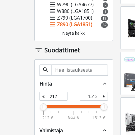
format_list_bulleted
W790 (LGA4677)
2
format_list_bulleted
W880 (LGA1851)
1
format_list_bulleted
Z790 (LGA1700)
19
format_list_bulleted
Z890 (LGA1851)
52
Näytä kaikki
filter_list
Suodattimet
search
Hinta
expand_less
-
€
€
863 €
212 €
1513 €
Valmistaja
expand_less