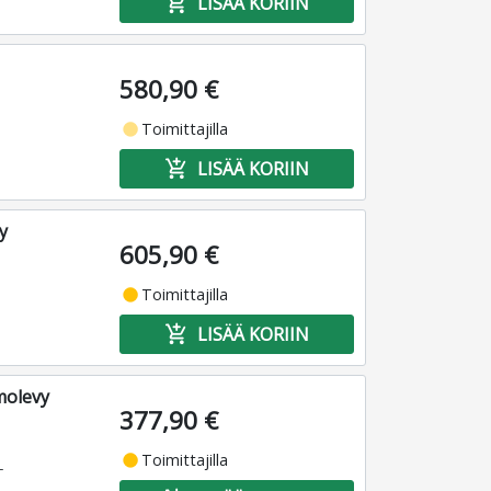
add_shopping_cart
LISÄÄ KORIIN
580,90 €
fiber_manual_record
Toimittajilla
add_shopping_cart
LISÄÄ KORIIN
y
605,90 €
fiber_manual_record
Toimittajilla
add_shopping_cart
LISÄÄ KORIIN
molevy
377,90 €
fiber_manual_record
Toimittajilla
T