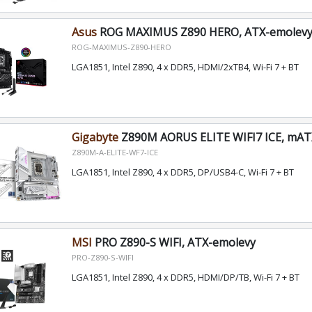
Asus
ROG MAXIMUS Z890 HERO, ATX-emolev
ROG-MAXIMUS-Z890-HERO
LGA1851, Intel Z890, 4 x DDR5, HDMI/2xTB4, Wi-Fi 7 + BT
Gigabyte
Z890M AORUS ELITE WIFI7 ICE, mAT
Z890M-A-ELITE-WF7-ICE
LGA1851, Intel Z890, 4 x DDR5, DP/USB4-C, Wi-Fi 7 + BT
MSI
PRO Z890-S WIFI, ATX-emolevy
PRO-Z890-S-WIFI
LGA1851, Intel Z890, 4 x DDR5, HDMI/DP/TB, Wi-Fi 7 + BT