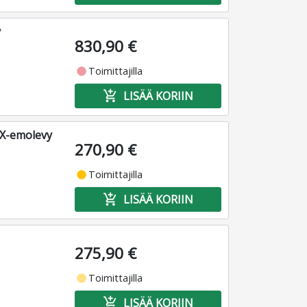
y
830,90 €
fiber_manual_record
Toimittajilla
add_shopping_cart
LISÄÄ KORIIN
X-emolevy
270,90 €
fiber_manual_record
Toimittajilla
add_shopping_cart
LISÄÄ KORIIN
275,90 €
fiber_manual_record
Toimittajilla
add_shopping_cart
LISÄÄ KORIIN