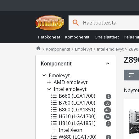
search
Tietokoneet
Komponentit
Oheislaitteet
Pelaam
Jimms.fi
home
Komponentit
Emolevyt
Intel emolevyt
Z890
Z89
Komponentit
expand_less
sort
expand_more
Emolevyt
add
AMD emolevyt
expand_more
Intel emolevyt
Näyte
format_list_bulleted
B660 (LGA1700)
2
format_list_bulleted
B760 (LGA1700)
36
format_list_bulleted
B860 (LGA1851)
46
format_list_bulleted
H610 (LGA1700)
14
format_list_bulleted
H810 (LGA1851)
2
add
Intel Xeon
format_list_bulleted
W680 (LGA1700)
3