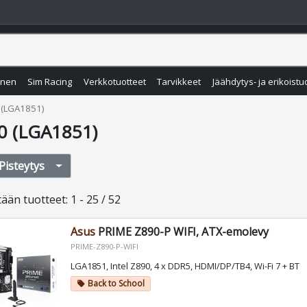
inen
Sim Racing
Verkkotuotteet
Tarvikkeet
Jäähdytys- ja erikoistu
 (LGA1851)
0 (LGA1851)
Pisteytys
tään
tuotteet
:
1 - 25 / 52
Asus
PRIME Z890-P WIFI, ATX-emolevy
PRIME-Z890-P-WIFI
LGA1851, Intel Z890, 4 x DDR5, HDMI/DP/TB4, Wi-Fi 7 + BT
Back to School
local_offer