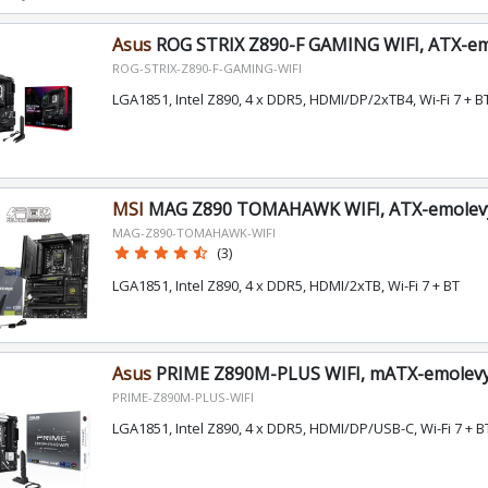
Asus
ROG STRIX Z890-F GAMING WIFI, ATX-em
ROG-STRIX-Z890-F-GAMING-WIFI
LGA1851, Intel Z890, 4 x DDR5, HDMI/DP/2xTB4, Wi-Fi 7 + B
MSI
MAG Z890 TOMAHAWK WIFI, ATX-emolev
MAG-Z890-TOMAHAWK-WIFI
star
star
star
star
star_half
(3)
LGA1851, Intel Z890, 4 x DDR5, HDMI/2xTB, Wi-Fi 7 + BT
Asus
PRIME Z890M-PLUS WIFI, mATX-emolev
PRIME-Z890M-PLUS-WIFI
LGA1851, Intel Z890, 4 x DDR5, HDMI/DP/USB-C, Wi-Fi 7 + B