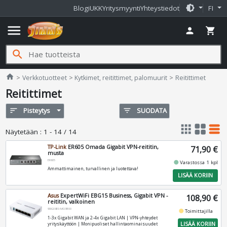
brightness_medium
Blogi
UKK
Yritysmyynti
Yhteystiedot
FI
menu
person
shopping_cart
search
Jimms.fi
home
Verkkotuotteet
Kytkimet, reitittimet, palomuurit
Reitittimet
Reitittimet
sort
Pisteytys
filter_list
SUODATA
apps
grid_view
table_rows
Näytetään
:
1 - 14 / 14
TP-Link
ER605 Omada Gigabit VPN-reititin,
71,90 €
musta
ER605
fiber_manual_record
Varastossa 1 kpl
Ammattimainen, turvallinen ja luotettava!
LISÄÄ KORIIN
Asus
ExpertWiFi EBG15 Business, Gigabit VPN -
108,90 €
reititin, valkoinen
90IG08E0-MO3B00
fiber_manual_record
Toimittajilla
1-3x Gigabit WAN ja 2-4x Gigabit LAN | VPN-yhteydet
LISÄÄ KORIIN
yrityskäyttöön | Monipuoliset hallintaominaisuudet