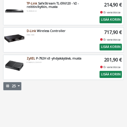
TP-Link
SafeStream TL-ER6120 - V2 -
214,90 €
reititin/kytkin, musta
TL-ER6120-V2
fiber_manual_record
Ei varastossa
LISÄÄ KORIIN
D-Link
Wireless Controller
717,90 €
DWC-1000
fiber_manual_record
Ei varastossa
LISÄÄ KORIIN
ZyXEL
P-792H v3 -yhdyskäytävä, musta
201,90 €
P-792HV3-ZZ01V1F
fiber_manual_record
Ei varastossa
LISÄÄ KORIIN
tag
25