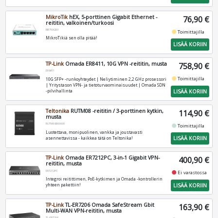
MikroTik
hEX, 5-porttinen Gigabit Ethernet -
76,90 €
reititin, valkoinen/turkoosi
RB750GR3
fiber_manual_record
Toimittajilla
MikroTikiä sen olla pitää!
LISÄÄ KORIIN
TP-Link
Omada ER8411, 10G VPN -reititin, musta
758,90 €
ER8411
fiber_manual_record
Toimittajilla
10G SFP+ -runkoyhteydet | Neliytiminen 2,2 GHz prosessori
| Yritystason VPN- ja tietoturvaominaisuudet | Omada SDN
LISÄÄ KORIIN
-pilvihallinta
Teltonika
RUTM08 -reititin / 3-porttinen kytkin,
114,90 €
musta
RUTM08000000
fiber_manual_record
Toimittajilla
Luotettava, monipuolinen, vankka ja joustavasti
LISÄÄ KORIIN
asennettavissa - kaikkea tätä on Teltonika!
TP-Link
Omada ER7212PC, 3-in-1 Gigabit VPN-
400,90 €
reititin, musta
ER7212PC
fiber_manual_record
Ei varastossa
Integroi reitittimen, PoE-kytkimen ja Omada -kontrollerin
LISÄÄ KORIIN
yhteen pakettiin!
TP-Link
TL-ER7206 Omada SafeStream Gbit
163,90 €
Multi-WAN VPN-reititin, musta
TL-ER7206