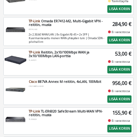
fiber_manual_record
Toimittajilla
LISÄÄ KORIIN
TP-Link
Omada ER7412-M2, Multi-Gigabit VPN -
284,90 €
reititin, musta
ER7412-M2
fiber_manual_record
Ei varastossa
2x 2,5GbE WAN/LAN | 8x Gigabit RJ-45 + 2x SFP |
Kuormantasattu monen WAN-yhteyden tuki | Omada SDN -
LISÄÄ KORIIN
pilvihallint
TP-Link
Reititin, 2x10/100Mbps WAN ja
53,00 €
3x10/100Mbps LAN-porttia
TL-R470T+
fiber_manual_record
Ei varastossa
LISÄÄ KORIIN
Cisco
887VA Annex M reititin, 4xLAN, 100Mbit
956,00 €
CISCO887VA-M-K9
fiber_manual_record
Ei varastossa
LISÄÄ KORIIN
TP-Link
TL-ER6020 SafeStream Multi-WAN VPN-
155,90 €
reititin, musta
TL-ER6020
fiber_manual_record
Ei varastossa
LISÄÄ KORIIN