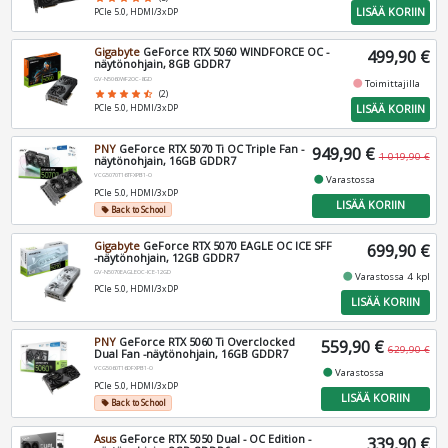
LISÄÄ KORIIN
PCIe 5.0, HDMI/3xDP
Gigabyte
GeForce RTX 5060 WINDFORCE OC -
499,90 €
näytönohjain, 8GB GDDR7
GV-N5060WF2OC-8GD
fiber_manual_record
Toimittajilla
star
star
star
star
star_half
(2)
LISÄÄ KORIIN
PCIe 5.0, HDMI/3xDP
PNY
GeForce RTX 5070 Ti OC Triple Fan -
949,90 €
1 019,90 €
näytönohjain, 16GB GDDR7
VCG5070T16TFXPB1-O
fiber_manual_record
Varastossa
PCIe 5.0, HDMI/3xDP
LISÄÄ KORIIN
Back to School
local_offer
Gigabyte
GeForce RTX 5070 EAGLE OC ICE SFF
699,90 €
-näytönohjain, 12GB GDDR7
GV-N5070EAGLEOC-ICE-12GD
fiber_manual_record
Varastossa 4 kpl
PCIe 5.0, HDMI/3xDP
LISÄÄ KORIIN
PNY
GeForce RTX 5060 Ti Overclocked
559,90 €
629,90 €
Dual Fan -näytönohjain, 16GB GDDR7
VCG5060T16DFXPB1-O
fiber_manual_record
Varastossa
PCIe 5.0, HDMI/3xDP
LISÄÄ KORIIN
Back to School
local_offer
Asus
GeForce RTX 5050 Dual - OC Edition -
339,90 €