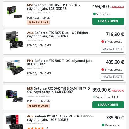
MSI
GeForce RTX 3050 LP E 6G OC -
199,90 €
255,80 €
näytönohjain, 6GB GDDR6
GEFORCE-RTX-3050-LP-E-6G-OC
fiber_manual_record
Varastossa
PCIe 4.0, 2xHDMI/DP
LISÄÄ KORIIN
Back to School
local_offer
Asus
GeForce RTX 5070 Dual - OC Edition -
719,90 €
näytönohjain, 12GB GDDR7
DUAL-RTX5070-O12G
fiber_manual_record
Ei varastossa
PCIe 5.0, HDMI/3xDP
NÄYTÄ TUOTE
PNY
GeForce RTX 5060 Ti OC -näytönohjain,
409,90 €
8GB GDDR7
VCG5060T8DFXPB1-O
fiber_manual_record
Ei varastossa
PCIe 5.0, HDMI/3xDP
NÄYTÄ TUOTE
MSI
GeForce RTX 5060 Ti 8G GAMING TRIO
399,90 €
452,90 €
OC -näytönohjain, 8GB GDDR7
RTX-5060-TI-8G-GAMING-TRIO-OC
fiber_manual_record
Varastossa 1 kpl
PCIe 5.0, HDMI/3xDP
LISÄÄ KORIIN
Back to School
local_offer
Asus
Radeon RX 9070 XT PRIME - OC Edition -
789,90 €
näytönohjain, 16GB GDDR6
PRIME-RX9070XT-O16G
fiber_manual_record
Varastossa
star
star
star
star
star
(5)