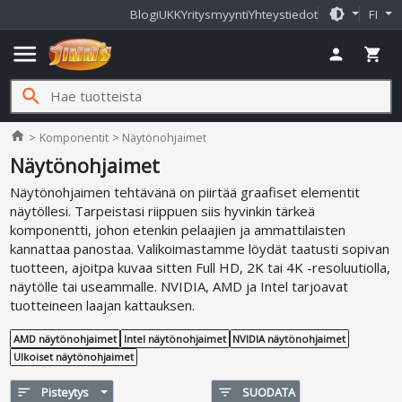
brightness_medium
Blogi
UKK
Yritysmyynti
Yhteystiedot
FI
menu
person
shopping_cart
search
Jimms.fi
home
Komponentit
Näytönohjaimet
Näytönohjaimet
Näytönohjaimen tehtävänä on piirtää graafiset elementit
näytöllesi. Tarpeistasi riippuen siis hyvinkin tärkeä
komponentti, johon etenkin pelaajien ja ammattilaisten
kannattaa panostaa. Valikoimastamme löydät taatusti sopivan
tuotteen, ajoitpa kuvaa sitten Full HD, 2K tai 4K -resoluutiolla,
näytölle tai useammalle. NVIDIA, AMD ja Intel tarjoavat
tuotteineen laajan kattauksen.
AMD näytönohjaimet
Intel näytönohjaimet
NVIDIA näytönohjaimet
Ulkoiset näytönohjaimet
sort
Pisteytys
filter_list
SUODATA