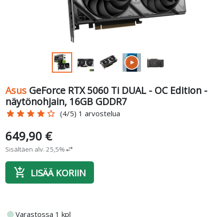
Asus
GeForce RTX 5060 Ti DUAL - OC Edition -
näytönohjain, 16GB GDDR7
star
star
star
star
star_border
(4/5) 1 arvostelua
649,90 €
Sisältäen alv. 25,5%
swap_horiz
add_shopping_cart
LISÄÄ KORIIN
fiber_manual_record
Varastossa 1 kpl