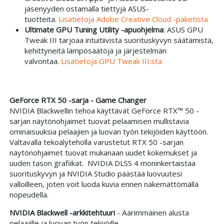
jäsenyyden ostamalla tiettyjä ASUS-
tuotteita.
Lisätietoja Adobe Creative Cloud -paketista
Ultimate GPU Tuning Utility -apuohjelma
: ASUS GPU
Tweak III tarjoaa intuitiivista suorituskyvyn säätämistä,
kehittyneitä lämpösäätöjä ja järjestelmän
valvontaa.
Lisätietoja GPU Tweak III:sta
GeForce RTX 50 -sarja - Game Changer
NVIDIA Blackwellin tehoa käyttävät GeForce RTX™ 50 -
sarjan näytönohjaimet tuovat pelaamisen mullistavia
ominaisuuksia pelaajien ja luovan työn tekijöiden käyttöön.
Valtavalla tekoälyteholla varustetut RTX 50 -sarjan
näytönohjaimet tuovat mukanaan uudet kokemukset ja
uuden tason grafiikat. NVIDIA DLSS 4 moninkertaistaa
suorituskyvyn ja NVIDIA Studio päästää luovuutesi
valloilleen, joten voit luoda kuvia ennen näkemättömällä
nopeudella.
NVIDIA Blackwell -arkkitehtuuri
- Äärimmäinen alusta
pelaajille ja luovan työn tekijöille