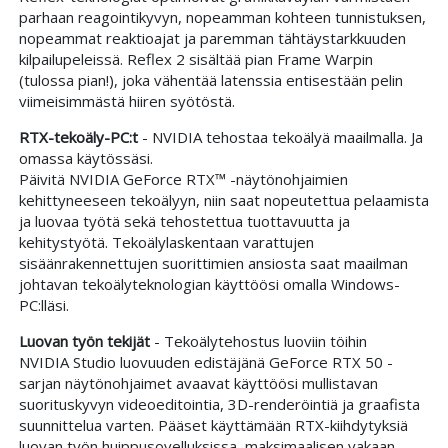
parhaan reagointikyvyn, nopeamman kohteen tunnistuksen,
nopeammat reaktioajat ja paremman tähtäystarkkuuden
kilpailupeleissä. Reflex 2 sisältää pian Frame Warpin
(tulossa pian!), joka vähentää latenssia entisestään pelin
viimeisimmästä hiiren syötöstä.
RTX-tekoäly-PC:t
- NVIDIA tehostaa tekoälyä maailmalla. Ja
omassa käytössäsi.
Päivitä NVIDIA GeForce RTX™ -näytönohjaimien
kehittyneeseen tekoälyyn, niin saat nopeutettua pelaamista
ja luovaa työtä sekä tehostettua tuottavuutta ja
kehitystyötä. Tekoälylaskentaan varattujen
sisäänrakennettujen suorittimien ansiosta saat maailman
johtavan tekoälyteknologian käyttöösi omalla Windows-
PC:lläsi.
Luovan työn tekijät
- Tekoälytehostus luoviin töihin
NVIDIA Studio luovuuden edistäjänä GeForce RTX 50 -
sarjan näytönohjaimet avaavat käyttöösi mullistavan
suorituskyvyn videoeditointia, 3D-renderöintiä ja graafista
suunnittelua varten. Pääset käyttämään RTX-kiihdytyksiä
luovan työn huippusovelluksissa, maksimaalisen vakaan