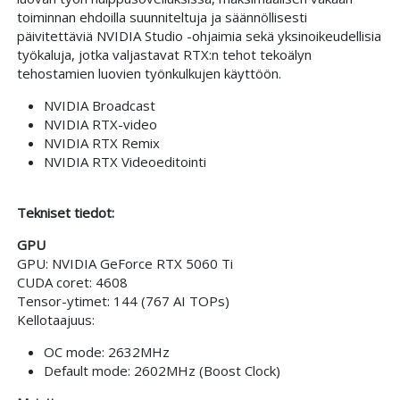
toiminnan ehdoilla suunniteltuja ja säännöllisesti
päivitettäviä NVIDIA Studio -ohjaimia sekä yksinoikeudellisia
työkaluja, jotka valjastavat RTX:n tehot tekoälyn
tehostamien luovien työnkulkujen käyttöön.
NVIDIA Broadcast
NVIDIA RTX-video
NVIDIA RTX Remix
NVIDIA RTX Videoeditointi
Tekniset tiedot:
GPU
GPU: NVIDIA GeForce RTX 5060 Ti
CUDA coret: 4608
Tensor-ytimet: 144 (767 AI TOPs)
Kellotaajuus:
OC mode: 2632MHz
Default mode: 2602MHz (Boost Clock)