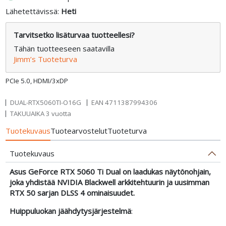
Lähetettävissä:
Heti
Tarvitsetko lisäturvaa tuotteellesi?
Tähän tuotteeseen saatavilla
Jimm’s Tuoteturva
PCIe 5.0, HDMI/3xDP
DUAL-RTX5060TI-O16G
EAN
4711387994306
TAKUUAIKA 3 vuotta
Tuotekuvaus
Tuotearvostelut
Tuoteturva
Tuotekuvaus
Asus GeForce RTX 5060 Ti Dual on laadukas näytönohjain,
joka yhdistää NVIDIA Blackwell arkkitehtuurin ja uusimman
RTX 50 sarjan DLSS 4 ominaisuudet.
Huippuluokan jäähdytysjärjestelmä
: