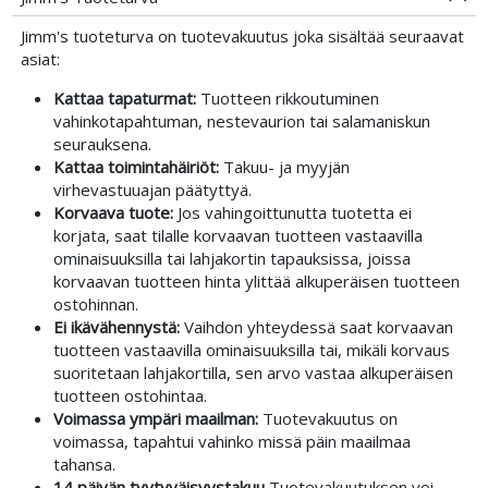
Jimm's tuoteturva on tuotevakuutus joka sisältää seuraavat
asiat:
Kattaa tapaturmat:
Tuotteen rikkoutuminen
vahinkotapahtuman, nestevaurion tai salamaniskun
seurauksena.
Kattaa toimintahäiriöt:
Takuu- ja myyjän
virhevastuuajan päätyttyä.
Korvaava tuote:
Jos vahingoittunutta tuotetta ei
korjata, saat tilalle korvaavan tuotteen vastaavilla
ominaisuuksilla tai lahjakortin tapauksissa, joissa
korvaavan tuotteen hinta ylittää alkuperäisen tuotteen
ostohinnan.
Ei ikävähennystä:
Vaihdon yhteydessä saat korvaavan
tuotteen vastaavilla ominaisuuksilla tai, mikäli korvaus
suoritetaan lahjakortilla, sen arvo vastaa alkuperäisen
tuotteen ostohintaa.
Voimassa ympäri maailman:
Tuotevakuutus on
voimassa, tapahtui vahinko missä päin maailmaa
tahansa.
14 päivän tyytyväisyystakuu
Tuotevakuutuksen voi