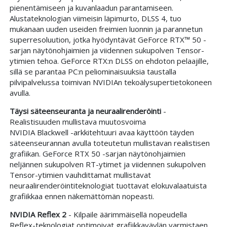
pienentämiseen ja kuvanlaadun parantamiseen.
‌Alustateknologian viimeisin läpimurto, DLSS 4, tuo
mukanaan uuden useiden freimien luonnin ja parannetun
superresoluution, jotka hyödyntävät GeForce RTX™ 50 -
sarjan näytönohjaimien ja viidennen sukupolven Tensor-
ytimien tehoa. GeForce RTX:n DLSS on ehdoton pelaajille,
sillä se parantaa PC:n peliominaisuuksia taustalla
pilvipalvelussa toimivan NVIDIAn tekoälysupertietokoneen
avulla.
Täysi säteenseuranta ja neuraalirenderöinti
-
Realistisuuden mullistava muutosvoima
NVIDIA Blackwell -arkkitehtuuri avaa käyttöön täyden
säteenseurannan avulla toteutetun mullistavan realistisen
grafiikan. GeForce RTX 50 -sarjan näytönohjaimien
neljännen sukupolven RT-ytimet ja viidennen sukupolven
Tensor-ytimien vauhdittamat mullistavat
neuraalirenderöintiteknologiat tuottavat elokuvalaatuista
grafiikkaa ennen näkemättömän nopeasti.
NVIDIA Reflex 2
- Kilpaile äärimmäisellä nopeudella
Reflex-teknologiat optimoivat grafiikkaväylän varmistaen