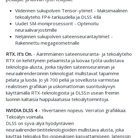
Viidennen sukupolven Tensor-ytimet - Maksimaalinen
tekoälyteho FP4-tarkuudella ja DLSS 4:llä
Uudet SM-moniprosessorit - Optimoitu
neuraalivarjostimille
Neljännen sukupolven säteenseurantaytimet -
Rakennettu megageometrialle
RTX. It's On.
- Äärimmäinen säteenseuranta- ja tekoälyteho
RTX on kehittynein pelaamista ja luovaa työtä uudistava
teknologia-alusta, jonka täyden säteenseurannan ja
neuraalirenderöinnin teknologiat mullistavat tapamme
pelata ja luoda. Jo yli 700 peliä ja sovellusta varmistaa
realistisen grafiikan ja uskomattoman suorituskyvyn
käyttämällä RTX-teknologioita ja DLSS:n usean freimin
luonnin kaltaisia huippulaatuisia tekoälytoimintoja.
NVIDIA DLSS 4
- Ylivertainen nopeus. Verraton grafiikkaa.
Tekoälyn voimalla.
DLSS on syvä-älyä hyödyntävien
neuraalirenderöintiteknologioiden mullistava alusta, joka
käyttää tekoälyä fps-nopeuksien kasvattamiseen, latenssin