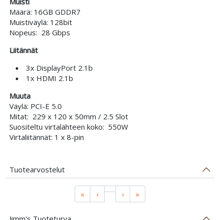
Muisti
Määrä: 16GB GDDR7
Muistiväylä: 128bit
Nopeus: 28 Gbps
Liitännät
3x DisplayPort 2.1b
1x HDMI 2.1b
Muuta
Väylä: PCI-E 5.0
Mitat: 229 x 120 x 50mm / 2.5 Slot
Suositeltu virtalähteen koko: 550W
Virtaliitännät: 1 x 8-pin
Tuotearvostelut
«
‹
›
»
Jimm's Tuoteturva