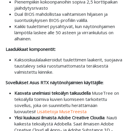
Pienempiikin kokoonpanoihin sopiva 2,5 korttipaikan
jäähdytysrivasto
Dual BIOS mahdollistaa vaihtamisen hiljaisen ja
suorituskykyisen BIOS-profiilin välillä.
Kaikki tuulettimet pysähtyvät, kun näytönohjaimen
lämpötila laskee alle 50 asteen ja virrankulutus on
alhainen.
Laadukkaat komponentit:
Kaksoiskuulalaakeroidut tuulettimen laakerit, suojaava
taustalevy sekä ruostumattomasta teräksestä
valmistettu kiinnike.
Sovellukset Asus RTX näytönohjaimien käyttäjille
:
Kasvata unelmiasi tekoälyn taikuudella
MuseTree on
tekoälyllä toimiva kuvien luomiseen tarkoitettu
sovellus, joka on suunniteltu herättämään
luovuutesi!
Lisätietoja MuseTreesta
Yksi kuukausi ilmaista Adobe Creative Cloudia
: Nauti
kaikesta tekoälystä Adobella. Saat ilmaisen Adobe
Creative Cloud all Apps- ja Adobe Substance 3D -