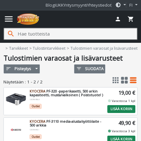
brightness_medium
Blogi
UKK
Yritysmyynti
Yhteystiedot
FI
menu
person
shopping_cart
search
Jimms.fi
home
Tarvikkeet
Tulostintarvikkeet
Tulostimien varaosat ja lisävarusteet
Tulostimien varaosat ja lisävarusteet
sort
Pisteytys
filter_list
SUODATA
apps
grid_view
table_rows
Näytetään
:
1 - 2 / 2
KYOCERA
PF-320 -paperikasetti, 500 arkin
19,00 €
kapasiteetti, musta/valkoinen ( Poistotuote! )
1203NY8NL0
fiber_manual_record
Varastossa 1 kpl
Outlet
LISÄÄ KORIIN
KYOCERA
PF-3110 media-alusta/syöttölaite -
49,90 €
500 arkkia
1203SA0KL1
fiber_manual_record
Varastossa 3 kpl
Outlet
LISÄÄ KORIIN